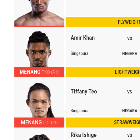
mengirimkan formulir ini, anda menyetujui pengumpulan, penggu
ukaan informasi anda berdasarkan
Kebijakan Privasi
kami. Anda 
FLYWEIGH
membatalkan (unsubscribe) dari jenis komunikasi ini kapan saja.
Amir Khan
VS
Singapura
NEGARA
MENANG
LIGHTWEIG
TKO (R1)
Tiffany Teo
VS
Singapura
NEGARA
MENANG
STRAWWEIG
UD (R3)
Rika Ishige
VS