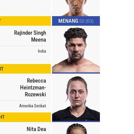
naan dan
dapat
MENANG
T
SD (R3)
Rajinder Singh
Meena
India
HT
Rebecca
Heintzman-
Rozewski
Amerika Serikat
HT
Nita Dea