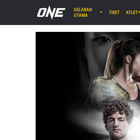
GELARAN
TIKET
ATLET
UTAMA
Gelaran
AGU 8 (SA
EBARA WAV
Berikutnya
ONE S
AGU 14 (J
Lumpinee 
ONE Fr