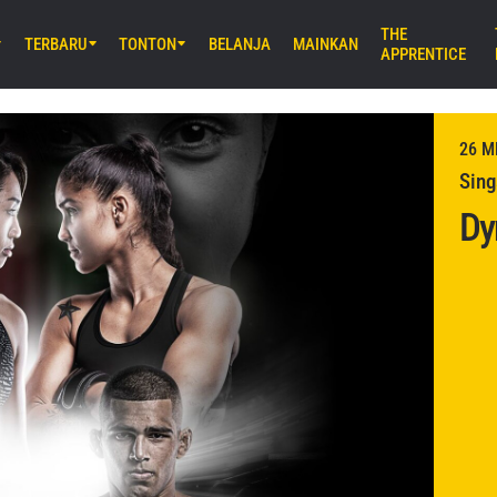
THE
TERBARU
TONTON
BELANJA
MAINKAN
APPRENTICE
B) 8:30 UTC
E Arena Ota, Tokyo
AMURAI 2
26 M
Sing
Dy
UM) 11:30 UTC
Stadium, Bangkok
iday Fights 166 & The Inner Circle