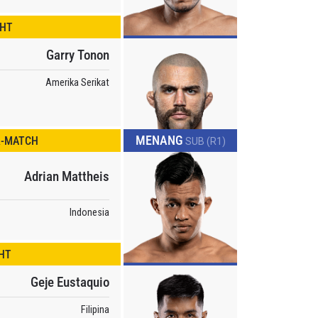
GHT
Garry Tonon
Amerika Serikat
MENANG
R-MATCH
SUB (R1)
endapat
 di
Adrian Mattheis
Indonesia
HT
Geje Eustaquio
Filipina