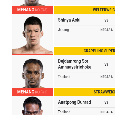
MENANG
WELTERWEI
KO (R3)
Shinya Aoki
VS
Jepang
NEGARA
TI PERKEMBANGAN TERBARU
GRAPPLING SUPE
 Championship kemana pun anda pergi! Daftar sekarang untuk m
berita terbaru, tawaran spesial, dan akses awal untuk kursi terbaik
Dejdamrong Sor
VS
angsung kami.
Amnuaysirichoke
LAWAN
Thailand
NEGARA
GELARAN
MENANG
STRAWWEIG
KO (R1)
Anatpong Bunrad
VS
LIHAT SOROTAN TERBAIK
Thailand
NEGARA
BERLANGGANAN