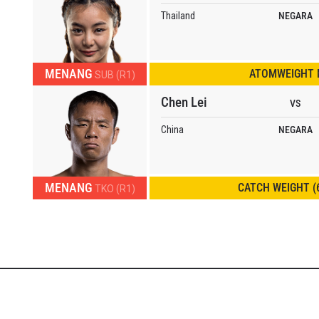
Thailand
NEGARA
MENANG
ATOMWEIGHT
SUB (R1)
Chen Lei
VS
China
NEGARA
MENANG
CATCH WEIGHT (
TKO (R1)