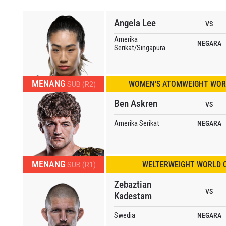
Angela Lee
VS
Amerika
NEGARA
Serikat/Singapura
MENANG
WOMEN'S ATOMWEIGHT WOR
SUB (R2)
Ben Askren
VS
Amerika Serikat
NEGARA
MENANG
WELTERWEIGHT WORLD 
SUB (R1)
Zebaztian
VS
Kadestam
Swedia
NEGARA