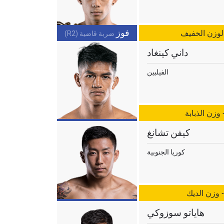
فوز
الوزن الخفيف
ضربة قاضية (R2)
داني كينغاد
الفيلبين
وزن الذبابة
ح
كيفن تشانغ
كوريا الجنوبية
- وزن الديك
هاياتو سوزوكي