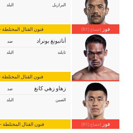
البرازيل
البلد
هذا النموذج، فإنك توافق على جمعنا لمعلوماتك واستخدامها وا
موجب
سياسة الخصوصية
. يمكنك إلغاء الاشتراك في هذه المنشو
أي وقت.
فوز
فنون القتال المختلطة 
إخضاع (R1)
أناتبونغ بونراد
ضد
تايلند
البلد
فنون القتال المختلطة - 
زهاو زهي كانغ
ضد
الصين
البلد
فوز
فنون القتال المختلطة -
إخضاع (R1)