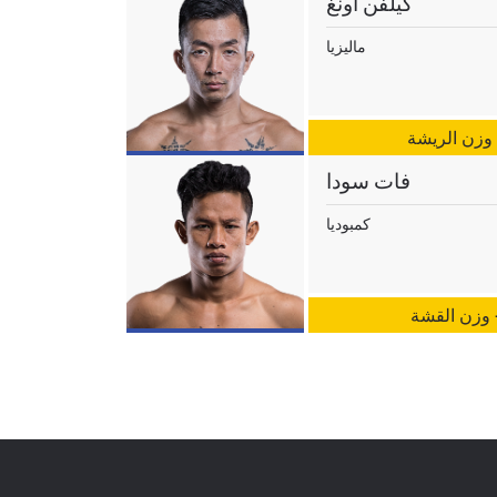
كيلفن أونغ
ماليزيا
 وزن الريشة
فات سودا
كمبوديا
- وزن القشة