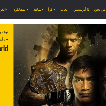
من نحن
ذا أبرينتيس
ألعاب
اقرأ
شاهد
المقاتلون
الع
نوفمبر 10, 
مول أ
rld