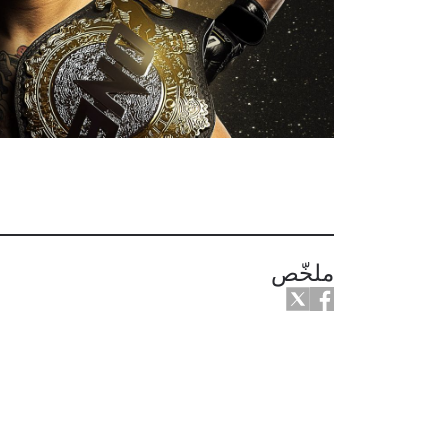
ملخّص