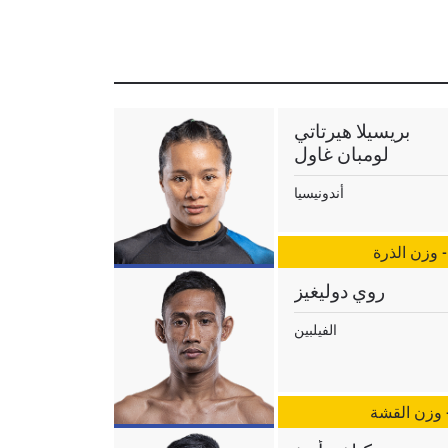
بريسيلا هيرتاتي
لومبان غاول
أندونيسيا
- وزن الذرة
روي دوليغيز
الفيلبين
- وزن القشة