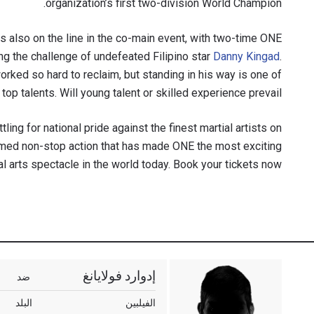
organization’s first two-division World Champion.
also on the line in the co-main event, with two-time ONE
ng the challenge of undefeated Filipino star
Danny Kingad
.
orked so hard to reclaim, but standing in his way is one of
 top talents. Will young talent or skilled experience prevail?
tling for national pride against the finest martial artists on
amed non-stop action that has made ONE the most exciting
al arts spectacle in the world today. Book your tickets now!
إدوارد فولايانغ
ضد
الفيلبين
البلد