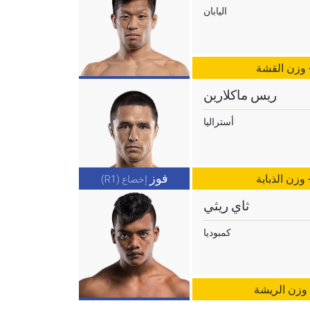
اليابان
لإفصاح
رات في
- وزن القشة
ريس ماكلارين
أستراليا
فوز
وزن الذبابة
إخضاع (R1)
ثاي ريثي
كمبوديا
 وزن الريشة