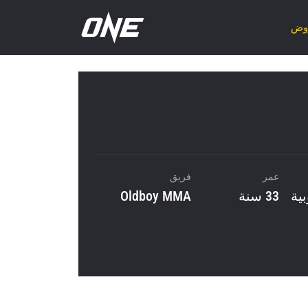
روض
عمر
فريق
بية
33 سنة
Oldboy MMA