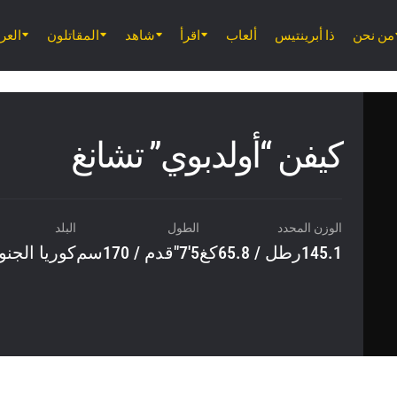
من نحن
ذا أبرينتيس
ألعاب
اقرأ
شاهد
المقاتلون
الع
كيفن “أولدبوي” تشانغ
الوزن المحدد
الطول
البلد
145.1رطل / 65.8كغ
5'7"قدم / 170سم
كوريا الجنو