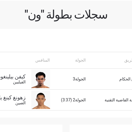
سجلات بطولة "ون"
لى اطّلاع
ريق
الجولة
المنافس
"ون" معك أينما ذهبت! اشترك الآن للوصول إلى آخر الأخبار، وفت
لخاصة والحصول على أفضل المقاعد لعروضنا الحية.
لكتروني
كيفن بيلينغو
الحكام
الجولة3
المنافس
الفيلبين
زهونغ كينغ يا
العرض
 القاضية التقنية
الجولة2 (3:37)
الصين
شاهد أبرز اللقطات
إشترك