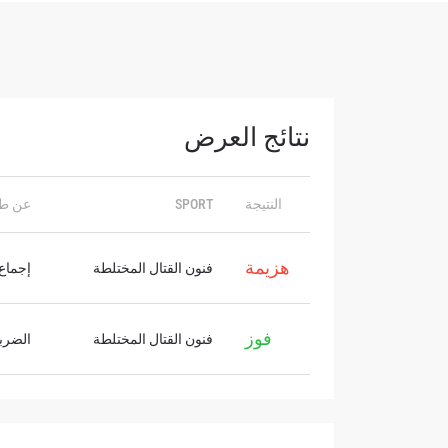
نتائج العرض
ابق ع
النتيجة
SPORT
عن ط
خذ بطولة 
العروض ا
البريد الإ
هزيمة
فنون القتال المختلطة
إجماع 
الإسم
فوز
فنون القتال المختلطة
الضربة