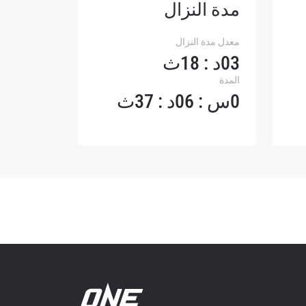
مدة النزال
لإفصاح
رات في
معدل مدة النزال
03د : 18ث
المدة
0س : 06د : 37ث