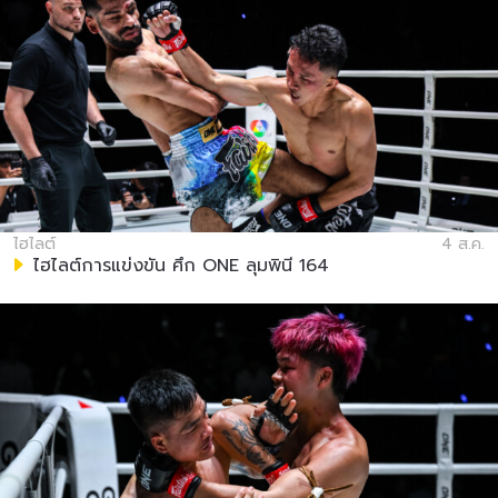
ไฮไลต์
4 ส.ค.
ไฮไลต์การแข่งขัน ศึก ONE ลุมพินี 164