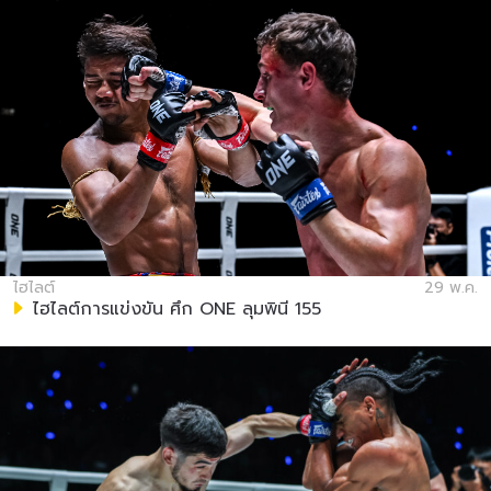
ไฮไลต์
29 พ.ค.
ไฮไลต์การแข่งขัน ศึก ONE ลุมพินี 155