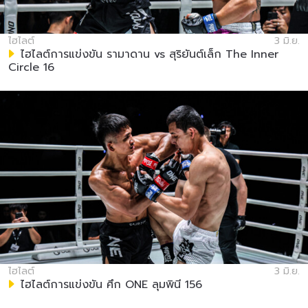
ไฮไลต์
3 มิ.ย.
ไฮไลต์การแข่งขัน รามาดาน vs สุริยันต์เล็ก The Inner
Circle 16
ไฮไลต์
3 มิ.ย.
ไฮไลต์การแข่งขัน ศึก ONE ลุมพินี 156