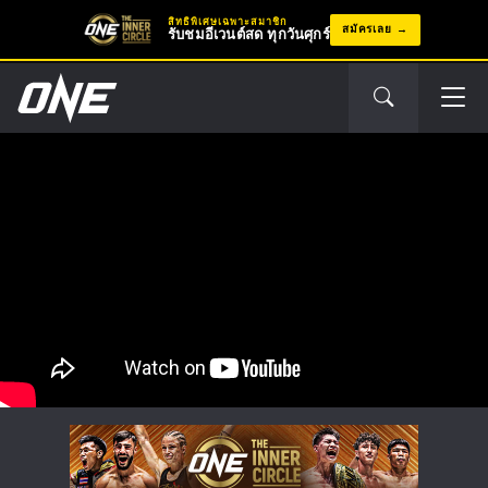
สิทธิพิเศษเฉพาะสมาชิก
สมัครเลย
รับชมอีเวนต์สด ทุกวันศุกร์