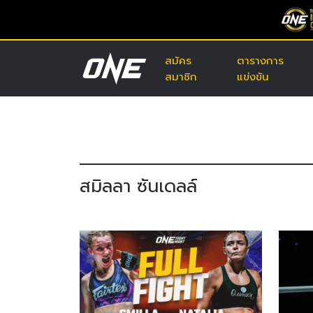
สมัคร
ตารางการ
สมาชิก
แข่งขัน
สมิลลา ซันเดลล์