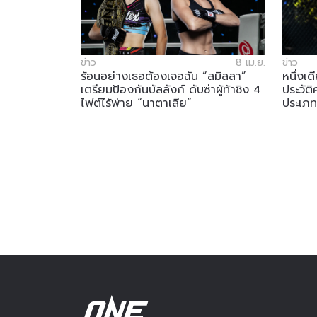
การส่ง
เผยข้อม
ข่าว
8 เม.ย.
ข่าว
ร้อนอย่างเธอต้องเจอฉัน “สมิลลา”
หนึ่งเ
เตรียมป้องกันบัลลังก์ ดับซ่าผู้ท้าชิง 4
ประวัต
ไฟต์ไร้พ่าย “นาตาเลีย”
ประเภท