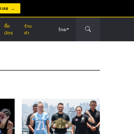
รเลย
ซื้อ
ร้าน
ไทย
บัตร
ค้า