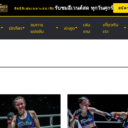
รับชมอีเวนต์สด ทุกวันศุกร์
สมัค
สิทธิพิเศษเฉพาะสมาชิก
ชมการ
เล่น
เกี่ยวกับ
นักกีฬา
ล่าสุด
แข่งขัน
เกม
เรา
(ส.) 8 ส.ค. 8:30 น. UTC
เอบาระ เวฟ อารีนา โอตะ, โตเกียว
ONE ซามูไร 2
(ศ.) 14 ส.ค. 11:30 น. UTC
สนามมวยเวทีลุมพินี, กรุงเทพฯ
ONE ลุมพินี 166 & The Inner Circle
26