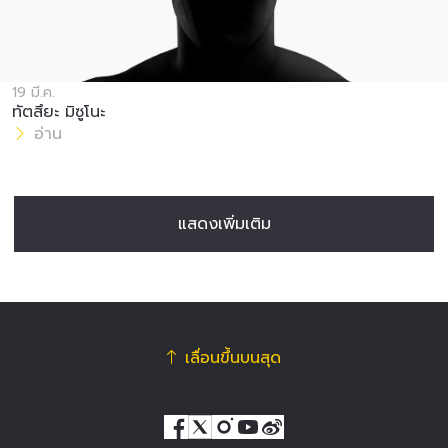
19 มี.ค.
ทัตสึยะ มิซูโนะ
อ่าน
แสดงเพิ่มเติม
เลื่อนขึ้นบนสุด