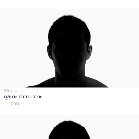
26 มี.ค.
ยูสุเกะ คาวานาโงะ
อ่าน
สมัครเพื่อไม่พลาดข่าวเด็ด
เพื่อไม่พลาดข่าวสารของ ONE รีบลงทะเบียนตอนนี้
เพื่อรับข้อมูลอัปเดตล่าสุดก่อนใคร รวมทั้งข้อเสนอ
และสิทธิพิเศษในการเลือกที่นั่งที่ดีที่สุดในสนาม
อีเมล