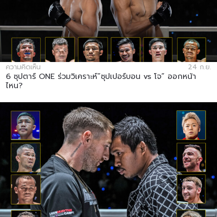
ความคิดเห็น
24 ก.ย.
6 ซุปตาร์ ONE ร่วมวิเคราะห์”ซุปเปอร์บอน vs โจ” ออกหน้า
ไหน?