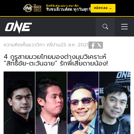
สิทธิพิเศษเฉพาะสมาชิก
สมัครเลย
รับชมอีเวนต์สด ทุกวันศุกร์
ความคิดเห็น
แวววิกา ศรีบ้าน
25 ส.ค. 2021
4 กูรูสายมวยไทยมองต่างมุมวิเคราะห์
“สิทธิชัย-ตะวันฉาย” รักพี่เสียดายน้อง!