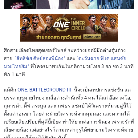
ศึกสายเลือดไทยสุดเซอร์ไพรส์ ระหว่างยอดฝีมือต่างรุ่นต่าง
สาย
“สิทธิชัย ศิษย์สองพี่น้อง”
และ
“ตะวันฉาย พี.เค.แสนชัย
มวยไทยยิม”
ที่โคจรมาพบกันในกติกามวยไทย 3 ยก ชก 3 นาที
พัก 1 นาที
แม้ศึก
ONE: BATTLEGROUND III
นี้จะเป็นเทปการแข่งขัน แต่
บรรดากูรูมวยไทยจากสื่อต่างสำนักทั้ง 4 คน ได้แก่ อ๊อด เคโอ,
กุมารดำ, ติ๊ฟ ตระกูล และ ภพธร แชมป์ ได้วิเคราะห์มวยคู่นี้ไว้
ตั้งแต่ก่อนชก โดยต่างฝ่ายวิเคราะห์จากมุมมอง และความได้
เปรียบเสียเปรียบที่คู่คี่บี้เบียด ทำให้ยากต่อการฟันธง เพราะรักพี่
เสียดายน้อง แต่อย่างไรก็ตามเหล่ากูรูได้พยายามวิเคราะห์มวย
คู่นี้ออกมาให้เราได้ฟังกัน ดังนี้