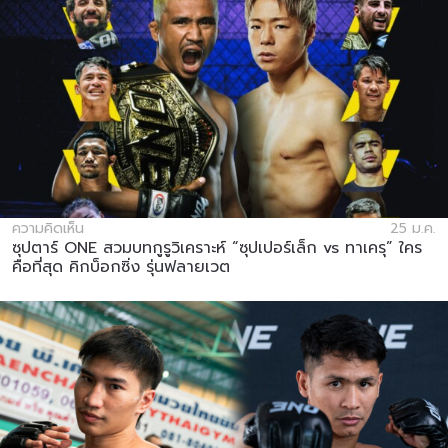
ความคิดเห็น
25 ม.ค.
ซุปตาร์ ONE สวมบทกูรูวิเคราะห์ “ซุปเปอร์เล็ก vs ทาเครุ” ใคร
คือที่สุด คิกบ็อกซิ่ง รุ่นฟลายเวต