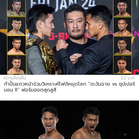
ความคิดเห็น
22 ม.ค.
กำปั้นแถวหน้าร่วมวิเคราะห์ไฟต์หยุดโลก “ตะวันฉาย vs ซุปเปอร์
บอน ll” ฟอร์มฮอตสุดสูสี