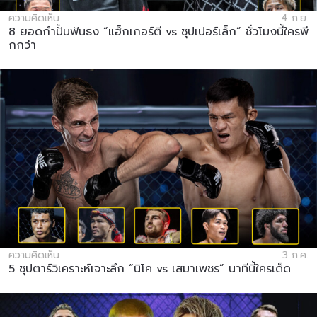
ความคิดเห็น
4 ก.ย.
8 ยอดกำปั้นฟันธง “แฮ็กเกอร์ตี vs ซุปเปอร์เล็ก” ชั่วโมงนี้ใครพี
กกว่า
ความคิดเห็น
3 ก.ค.
5 ซุปตาร์วิเคราะห์เจาะลึก “นิโค vs เสมาเพชร” นาทีนี้ใครเด็ด