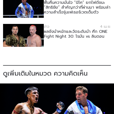
ฟื้นคืนความมั่นใจ “นิโค” ยกไฟต์ชนะ
“สิทธิชัย” สำคัญกว่าที่ผ่านมา พร้อมล่า
ความสำเร็จรุ่นเฟเธอร์เวตเต็มตัว
ข่าว
4 เม.ย.
ผลชั่งน้ำหนักและวัดระดับน้ำ ศึก ONE
Fight Night 30: โรมัน vs ลินดอน
ดูเพิ่มเติมในหมวด ความคิดเห็น