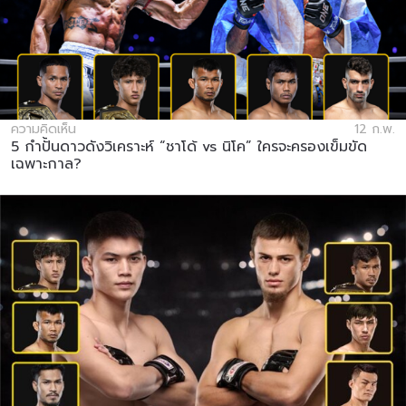
ความคิดเห็น
12 ก.พ.
5 กำปั้นดาวดังวิเคราะห์ “ชาโด้ vs นิโค” ใครจะครองเข็มขัด
เฉพาะกาล?