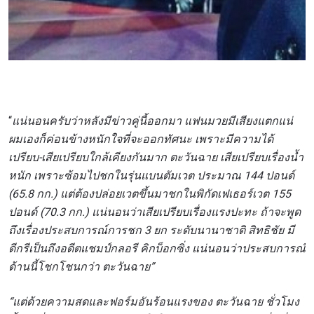
“
แน่นอนครับว่าหลังมีข่าวคู่นี้ออกมา แฟนมวยมีเสียงแตกแน่
ผมเองก็ค่อนข้างหนักใจที่จะออกทัศนะ เพราะมีความได้
เปรียบ-เสียเปรียบใกล้เคียงกันมาก ตะวันฉาย เสียเปรียบเรื่องน้ำ
หนัก เพราะซ้อมไปชกในรุ่นแบนตัมเวต ประมาณ 144 ปอนด์
(65.8 กก.) แต่ต้องปล่อยเวตขึ้นมาชกในพิกัดเฟเธอร์เวต 155
ปอนด์ (70.3 กก.) แน่นอนว่าเสียเปรียบเรื่องแรงปะทะ ถ้าจะพูด
ถึงเรื่องประสบการณ์การชก 3 ยก ระดับนานาชาติ สิทธิชัย มี
ดีกรีเป็นถึงอดีตแชมป์กลอรี คิกบ็อกซิ่ง แน่นอนว่าประสบการณ์
ด้านนี้โชกโชนกว่า ตะวันฉาย”
“แต่ด้วยความสดและฟอร์มอันร้อนแรงของ ตะวันฉาย ชั่วโมง