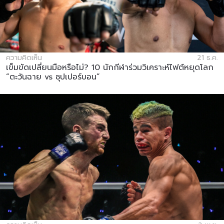
ความคิดเห็น
21 ธ.ค.
เข็มขัดเปลี่ยนมือหรือไม่? 10 นักกีฬาร่วมวิเคราะห์ไฟต์หยุดโลก
“ตะวันฉาย vs ซุปเปอร์บอน”