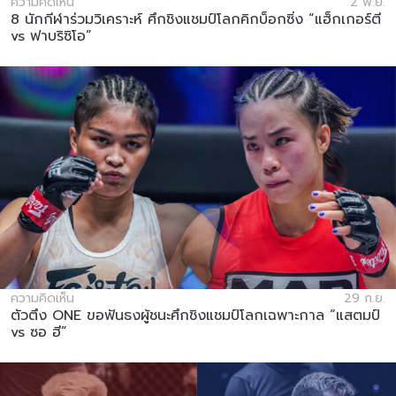
ความคิดเห็น
2 พ.ย.
8 นักกีฬาร่วมวิเคราะห์ ศึกชิงแชมป์โลกคิกบ็อกซิ่ง “แฮ็กเกอร์ตี
vs ฟาบริซิโอ”
ความคิดเห็น
29 ก.ย.
ตัวตึง ONE ขอฟันธงผู้ชนะศึกชิงแชมป์โลกเฉพาะกาล “แสตมป์
vs ซอ ฮี”