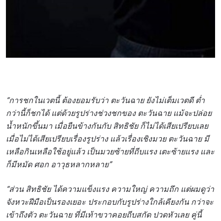
“การชกในเวตนี้ ต้องยอมรับว่า ตะวันฉาย ยังไม่เต็มเวตดี ต่ำ
กว่านี้ก็ชกได้ แต่ด้วยรูปร่างช่วงชกของ ตะวันฉาย แม้จะปล่อย
น้ำหนักขึ้นมา เมื่อยืนข้างกันกับ สิทธิชัย ก็ไม่ได้เสียเปรียบเลย
เมื่อไม่ได้เสียเปรียบเรื่องรูปร่าง แล้วเรื่องเชิงมวย ตะวันฉาย มี
เหลือกินเหลือใช้อยู่แล้ว เป็นมวยซ้ายที่ถีบแรง เตะซ้ายแรง และ
ก็มีหมัด ศอก อาวุธหลากหลาย”
“ส่วน สิทธิชัย ได้ความแข็งแรง ความใหญ่ ความถึก แต่ผมดูว่า
จังหวะฝีมือเป็นรองเยอะ ประกอบกับรูปร่างใกล้เคียงกัน กว่าจะ
เข้าถึงตัว ตะวันฉาย ที่มีเท้าขวาคอยถีบสกัด ปวดหัวเลย คู่นี้