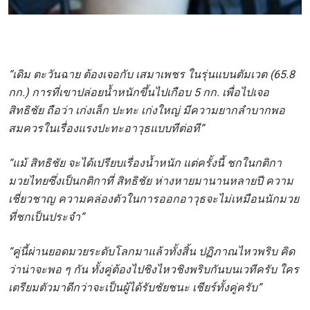
สมัคร
การส่งแบบฟอร์มนี้ถือว่าท่านให้ความยินยอมให้เรา
รวบรวม ใช้งาน และเปิดเผยข้อมูลของท่านภายใต้
นโยบายความเป็นส่วนตัวของเรา ท่านสามารถ
“เดิม ตะวันฉาย ต้องเจอกับ เสมาเพชร ในรุ่นแบนตัมเวต (65.8
ยกเลิกการสมัครรับข่าวสารได้ตลอดเวลา
กก.) การที่เขาปล่อยน้ำหนักขึ้นไปเกือบ 5 กก. เพื่อไปเจอ
สิทธิชัย ถือว่า เก่งเล็ก ปะทะ เก่งใหญ่ มีความยากลำบากพอ
สมควรในเรื่องแรงปะทะอาวุธแบบทีต่อที”
“แม้ สิทธิชัย จะได้เปรียบเรื่องน้ำหนัก แต่ครั้งนี้ ชกในกติกา
มวยไทยซึ่งเป็นกติกาที่ สิทธิชัย ห่างหายมานานหลายปี ความ
เชี่ยวชาญ ความคล่องตัวในการออกอาวุธจะไม่เหมือนนักมวย
ที่ชกเป็นประจำ”
“คู่นี้ผ่านยอดมวยระดับโลกมาแล้วทั้งสิ้น ปฏิภาณไหวพริบ คิด
ว่าน่าจะพอ ๆ กัน ทั้งคู่ต้องไปชิงไหวชิงพริบกันบนเวทีครับ ใคร
เตรียมตัวมาดีกว่าจะเป็นผู้ได้รับชัยชนะ เชียร์ทั้งคู่ครับ”