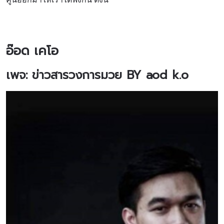
อ๊อด เคโอ
เพจ: ข่าวสารวงการมวย
BY aod k.o