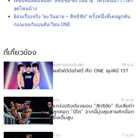
เทียบหมัดต่อหมัด! “สิทธิชัย-ตะวันฉาย” ใครเหนือกว่าใคร
จุดไหนบ้าง
ย้อนเรื่องจริง “ตะวันฉาย – สิทธิชัย” ครั้งหนึ่งที่เคยผูกพัน
ก่อนเจอกันบนสังเวียน ONE
ที่เกี่ยวข้อง
ผลการแข่งขันสด
19 ธ.ค.
ผลไฟต์ต่อไฟต์ ศึก ONE ลุมพินี 137
ข่าว
8 เม.ย.
แกร่งจริงต้องยอม “สิทธิชัย” รับเสียท่า
ลูกศอก “นิโค” จากนี้มุ่งลุยสายคิกบ็อก
ซิ่งเต็มสูบ
ข่าว
7 เม.ย.