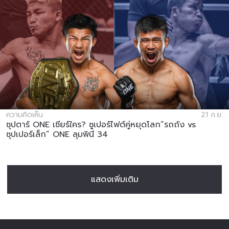
ความคิดเห็น
21 ก.ย.
ซุปตาร์ ONE เชียร์ใคร? ซูเปอร์ไฟต์คู่หยุดโลก”รถถัง vs
ซุปเปอร์เล็ก” ONE ลุมพินี 34
แสดงเพิ่มเติม