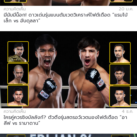
ความคิดเห็น
20 ม.ค.
มีนับมีน็อก! ดาวเด่นรุ่นแบนตัมเวตวิเคราะห์ไฟต์เดือด “แรมโบ้
เล็ก vs อับดุลลา”
ความคิดเห็น
4 ธ.ค.
ใครคู่ควรชิงบัลลังก์? ตัวตึงรุ่นสตรอว์เวตมองไฟต์เดือด “อา
ลีฟ vs รามาดาน”