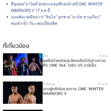
สี่ขุนพล”ลาไคย์”ยกพวกถล่มศึกส่งท้ายปี ONE: WINTER
WARRIORS II 17 ธ.ค.นี้
แบนตัมเวตมีหนาว! “จันโล” ลูกชาย “มาร์ค ซานเกียว”
ตบเท้าเข้า วัน แชมเปียนชิพ
ที่เกี่ยวข้อง
ข่าว
3 ธ.ค.
ผลชั่งน้ำหนักและวัดระดับน้ำในร่างกาย
ศึก ONE 164: โจชัว VS จาร์เร็ด
บทความ
17 ธ.ค.
เจาะคู่หลักในรายการ ONE: WINTER
WARRIORS II