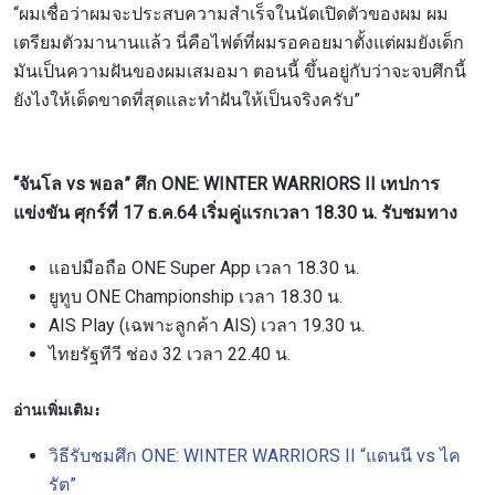
เพื่อไม่พลาดข่าวสารของ ONE รีบลงทะเบียนตอนนี้
“ผมเชื่อว่าผมจะประสบความสำเร็จในนัดเปิดตัวของผม ผม
เพื่อรับข้อมูลอัปเดตล่าสุดก่อนใคร รวมทั้งข้อเสนอ
เตรียมตัวมานานแล้ว นี่คือไฟต์ที่ผมรอคอยมาตั้งแต่ผมยังเด็ก
และสิทธิพิเศษในการเลือกที่นั่งที่ดีที่สุดในสนาม
มันเป็นความฝันของผมเสมอมา ตอนนี้ ขึ้นอยู่กับว่าจะจบศึกนี้
อีเมล
คู่แข่ง
ยังไงให้เด็ดขาดที่สุดและทำฝันให้เป็นจริงครับ”
อีเวนต์
ชื่อ
“จันโล vs พอล” ศึก ONE: WINTER WARRIORS II เทปการ
แข่งขัน ศุกร์ที่ 17 ธ.ค.64 เริ่มคู่แรกเวลา 18.30 น. รับชมทาง
ดูไฮไลต์การแข่งขัน
แอปมือถือ ONE Super App เวลา 18.30 น.
สมัคร
ยูทูบ ONE Championship เวลา 18.30 น.
AIS Play (เฉพาะลูกค้า AIS) เวลา 19.30 น.
การส่งแบบฟอร์มนี้ถือว่าท่านให้ความยินยอมให้เรา
รวบรวม ใช้งาน และเปิดเผยข้อมูลของท่านภายใต้
ไทยรัฐทีวี ช่อง 32 เวลา 22.40 น.
นโยบายความเป็นส่วนตัวของเรา ท่านสามารถ
ยกเลิกการสมัครรับข่าวสารได้ตลอดเวลา
อ่านเพิ่มเติม:
วิธีรับชมศึก ONE: WINTER WARRIORS II “แดนนี vs ไค
รัต”