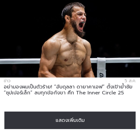
ข่าว
5 ส.ค.
อย่ามองผมเป็นตัวร้าย! “อับดุลลา ดายาคาเอฟ” ตั้งเป้าย้ำชัย
“ซุปเปอร์เล็ก” ลบทุกข้อกังขา ศึก The Inner Circle 25
แสดงเพิ่มเติม