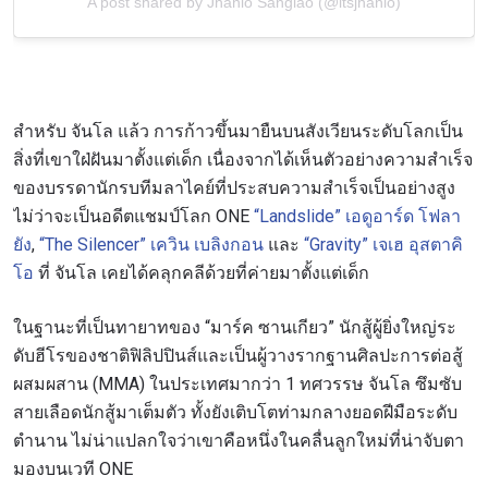
A post shared by Jhanlo Sangiao (@itsjhanlo)
สำหรับ จันโล แล้ว การก้าวขึ้นมายืนบนสังเวียนระดับโลกเป็น
สิ่งที่เขาใฝ่ฝันมาตั้งแต่เด็ก เนื่องจากได้เห็นตัวอย่างความสำเร็จ
ของบรรดานักรบทีมลาไคย์ที่ประสบความสำเร็จเป็นอย่างสูง
ไม่ว่าจะเป็นอดีตแชมป์โลก ONE
“Landslide” เอดูอาร์ด โฟลา
ยัง
,
“The Silencer” เควิน เบลิงกอน
และ
“Gravity” เจเฮ อุสตาคิ
โอ
ที่ จันโล เคยได้คลุกคลีด้วยที่ค่ายมาตั้งแต่เด็ก
ในฐานะที่เป็นทายาทของ “มาร์ค ซานเกียว” นักสู้ผู้ยิ่งใหญ่ระ
ดับฮีโรของชาติฟิลิปปินส์และเป็นผู้วางรากฐานศิลปะการต่อสู้
ผสมผสาน (MMA) ในประเทศมากว่า 1 ทศวรรษ จันโล ซึมซับ
สายเลือดนักสู้มาเต็มตัว ทั้งยังเติบโตท่ามกลางยอดฝีมือระดับ
ตำนาน ไม่น่าแปลกใจว่าเขาคือหนึ่งในคลื่นลูกใหม่ที่น่าจับตา
มองบนเวที ONE