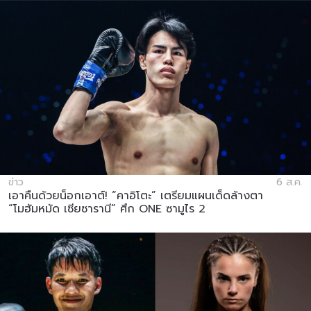
ข่าว
6 ส.ค.
เอาคืนด้วยน็อกเอาต์! “คาอิโตะ” เตรียมแผนเด็ดล้างตา
“โมฮัมหมัด เซียซารานี” ศึก ONE ซามูไร 2