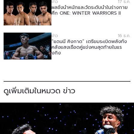
ข่าว
17 ธ.ค.
ผลชั่งน้ำหนักและวัดระดับน้ำในร่างกาย
ศึก ONE: WINTER WARRIORS II
ข่าว
16 ธ.ค.
“แดนนี คิงกาด” เตรียมระเบิดพลังทั้ง
คลังแสงเชือดคู่แข่งคนสุดท้ายในแร
งกิง
ดูเพิ่มเติมในหมวด ข่าว