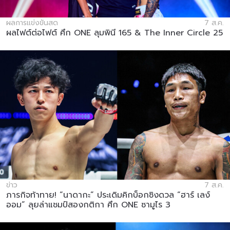
ผลการแข่งขันสด
7 ส.ค.
ผลไฟต์ต่อไฟต์ ศึก ONE ลุมพินี 165 & The Inner Circle 25
ข่าว
7 ส.ค.
ภารกิจท้าทาย! “นาดากะ” ประเดิมคิกบ็อกซิงดวล “ฮาร์ เลง์
ออม” ลุยล่าแชมป์สองกติกา ศึก ONE ซามูไร 3