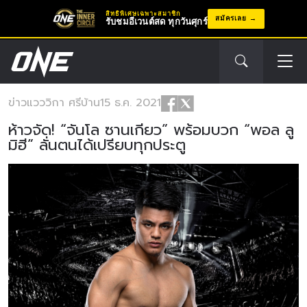
สิทธิพิเศษเฉพาะสมาชิก
สมัครเลย
รับชมอีเวนต์สด ทุกวันศุกร์
ข่าว
แวววิกา ศรีบ้าน
15 ธ.ค. 2021
ห้าวจัด! “จันโล ซานเกียว” พร้อมบวก “พอล ลู
มิฮี” ลั่นตนได้เปรียบทุกประตู