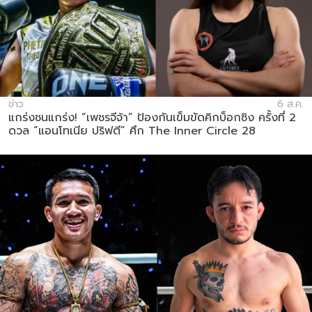
ข่าว
6 ส.ค.
แกร่งชนแกร่ง! “เพชรจีจ้า” ป้องกันเข็มขัดคิกบ็อกซิง ครั้งที่ 2
ดวล “แอนโทเนีย ปริฟตี” ศึก The Inner Circle 28