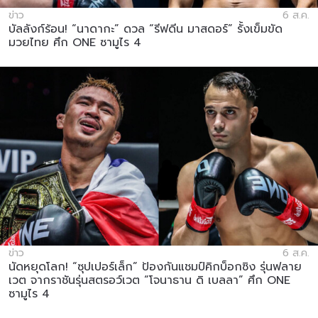
ข่าว
6 ส.ค.
บัลลังก์ร้อน! “นาดากะ” ดวล “รีฟดีน มาสดอร์” รั้งเข็มขัด
มวยไทย ศึก ONE ซามูไร 4
ข่าว
6 ส.ค.
นัดหยุดโลก! “ซุปเปอร์เล็ก” ป้องกันแชมป์คิกบ็อกซิง รุ่นฟลาย
เวต จากราชันรุ่นสตรอว์เวต “โจนาธาน ดิ เบลลา” ศึก ONE
ซามูไร 4