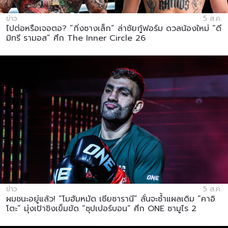
ข่าว
5 ส.ค.
ไปต่อหรือเจอตอ? “กิ่งซางเล็ก” ล่าชัยกู้ฟอร์ม ดวลน้องใหม่ “ดี
มิทรี รามอส” ศึก The Inner Circle 26
ข่าว
5 ส.ค.
ผมชนะอยู่แล้ว! “โมฮัมหมัด เซียซารานี” ลั่นจะซ้ำแผลเดิม “คาอิ
โตะ” มุ่งเป้าชิงเข็มขัด “ซุปเปอร์บอน” ศึก ONE ซามูไร 2