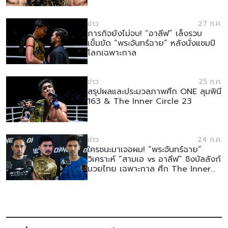
ข่าว
27 ก.ค.
ภารกิจยังไม่จบ! “อาลีฟ” เล็งรวบ
เข็มขัด “พระจันทร์ฉาย” หลังนั่งแชมป์
โลกเฉพาะกาล
ข่าว
25 ก.ค.
สรุปผลและประมวลภาพศึก ONE ลุมพินี
163 & The Inner Circle 23
ข่าว
24 ก.ค.
ใครชนะมาเจอผม! “พระจันทร์ฉาย”
วิเคราะห์ “สามเอ vs อาลีฟ” ชิงบัลลังก์
มวยไทย เฉพาะกาล ศึก The Inner
Circle 23