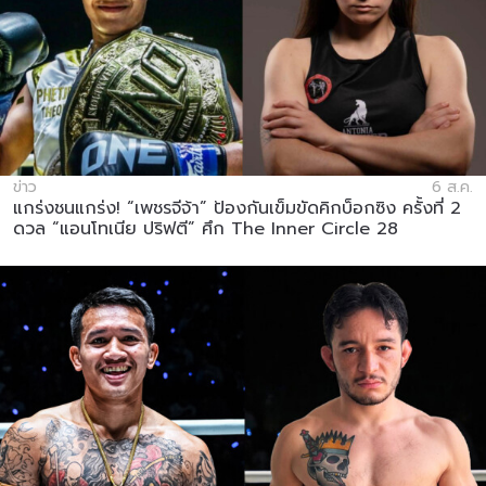
ข่าว
6 ส.ค.
แกร่งชนแกร่ง! “เพชรจีจ้า” ป้องกันเข็มขัดคิกบ็อกซิง ครั้งที่ 2
ดวล “แอนโทเนีย ปริฟตี” ศึก The Inner Circle 28