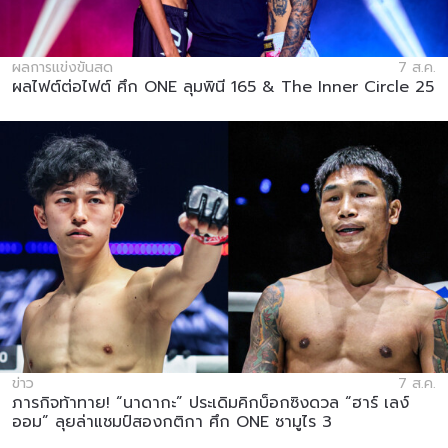
ผลการแข่งขันสด
7 ส.ค.
ผลไฟต์ต่อไฟต์ ศึก ONE ลุมพินี 165 & The Inner Circle 25
ข่าว
7 ส.ค.
ภารกิจท้าทาย! “นาดากะ” ประเดิมคิกบ็อกซิงดวล “ฮาร์ เลง์
ออม” ลุยล่าแชมป์สองกติกา ศึก ONE ซามูไร 3