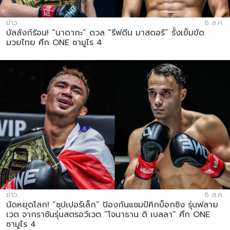
ข่าว
6 ส.ค.
บัลลังก์ร้อน! “นาดากะ” ดวล “รีฟดีน มาสดอร์” รั้งเข็มขัด
มวยไทย ศึก ONE ซามูไร 4
ข่าว
6 ส.ค.
นัดหยุดโลก! “ซุปเปอร์เล็ก” ป้องกันแชมป์คิกบ็อกซิง รุ่นฟลาย
เวต จากราชันรุ่นสตรอว์เวต “โจนาธาน ดิ เบลลา” ศึก ONE
ซามูไร 4