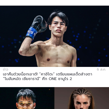
ข่าว
6 ส.ค.
เอาคืนด้วยน็อกเอาต์! “คาอิโตะ” เตรียมแผนเด็ดล้างตา
“โมฮัมหมัด เซียซารานี” ศึก ONE ซามูไร 2