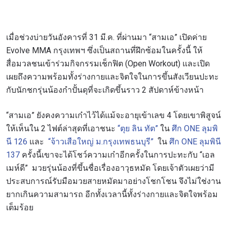
เมื่อช่วงบ่ายวันอังคารที่ 31 มี.ค. ที่ผ่านมา “สามเอ” เปิดค่าย
Evolve MMA กรุงเทพฯ ซึ่งเป็นสถานที่ฝึกซ้อมในครั้งนี้ ให้
สื่อมวลชนเข้าร่วมกิจกรรมเช็กฟิต (Open Workout) และเปิด
เผยถึงความพร้อมทั้งร่างกายและจิตใจในการขึ้นสังเวียนปะทะ
กับนักชกรุ่นน้องกำปั้นดุที่จะเกิดขึ้นราว 2 สัปดาห์ข้างหน้า
“สามเอ” ยังคงความเก๋าไว้ได้แม้จะอายุเข้าเลข 4 โดยเขาพิสูจน์
ให้เห็นใน 2 ไฟต์ล่าสุดที่เอาชนะ
“ตุย ลิน ทัต”
ใน
ศึก ONE ลุมพิ
นี 126
และ
“จ้าวเสือใหญ่ ม.กรุงเทพธนบุรี”
ใน
ศึก ONE ลุมพินี
137
ครั้งนี้เขาจะได้โชว์ความเก๋าอีกครั้งในการปะทะกับ “เอล
เมห์ดี” มวยรุ่นน้องที่ขึ้นชื่อเรื่องอาวุธหมัด โดยเจ้าตัวเผยว่ามี
ประสบการณ์รับมือมวยสายหมัดมาอย่างโชกโชน จึงไม่ใช่งาน
ยากเกินความสามารถ อีกทั้งเวลานี้ทั้งร่างกายและจิตใจพร้อม
เต็มร้อย