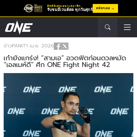
สิทธิพิเศษเฉพาะสมาชิก
สมัครเลย
รับชมอีเวนต์สด ทุกวันศุกร์
ข่าว
PANIT
1 เม.ย. 2026
เก๋ายังแกร่ง! “สามเอ” อวดฟิตก่อนดวลหมัด
“เอลเมห์ดี” ศึก ONE Fight Night 42