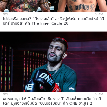
ข่าว
5 ส.ค.
ไปต่อหรือเจอตอ? “กิ่งซางเล็ก” ล่าชัยกู้ฟอร์ม ดวลน้องใหม่ “ดี
มิทรี รามอส” ศึก The Inner Circle 26
ข่าว
5 ส.ค.
ผมชนะอยู่แล้ว! “โมฮัมหมัด เซียซารานี” ลั่นจะซ้ำแผลเดิม “คาอิ
โตะ” มุ่งเป้าชิงเข็มขัด “ซุปเปอร์บอน” ศึก ONE ซามูไร 2