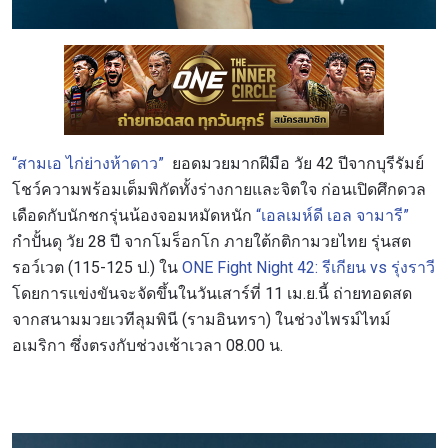
“สามเอ ไก่ย่างห้าดาว”
ยอดมวยมากฝีมือ วัย 42 ปีจากบุรีรัมย์
โชว์ความพร้อมเต็มพิกัดทั้งร่างกายและจิตใจ ก่อนเปิดศึกดวล
เดือดกับนักชกรุ่นน้องจอมหมัดหนัก
“เอลเมห์ดี เอล จามารี”
กำปั้นดุ วัย 28 ปี จากโมร็อกโก ภายใต้กติกามวยไทย รุ่นสต
รอว์เวต (115-125 ป.) ใน
ONE Fight Night 42: รีเกียน vs รุ่งราวี
โดยการแข่งขันจะจัดขึ้นในวันเสาร์ที่ 11 เม.ย.นี้ ถ่ายทอดสด
จากสนามมวยเวทีลุมพินี (รามอินทรา) ในช่วงไพรม์ไทม์
อเมริกา ซึ่งตรงกับช่วงเช้าเวลา 08.00 น.