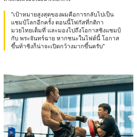
“เป้าหมายสูงสุดของผมคือการกลับไปเป็น
แชมป์โลกอีกครั้ง ตอนนี้โฟกัสที่กติกา
มวยไทยเต็มที่ และมองไปถึงโอกาสชิงแชมป์
กับ พระจันทร์ฉาย หากชนะในไฟต์นี้ โอกาส
ขึ้นท้าชิงก็น่าจะเปิดกว้างมากขึ้นครับ”