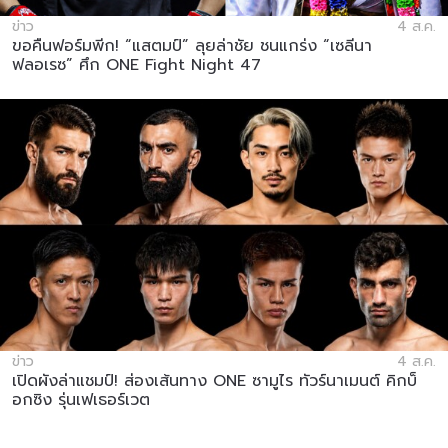
ข่าว
4 ส.ค.
ขอคืนฟอร์มพีก! “แสตมป์” ลุยล่าชัย ชนแกร่ง “เซลีนา
ฟลอเรซ” ศึก ONE Fight Night 47
ข่าว
4 ส.ค.
เปิดผังล่าแชมป์! ส่องเส้นทาง ONE ซามูไร ทัวร์นาเมนต์ คิกบ็
อกซิง รุ่นเฟเธอร์เวต