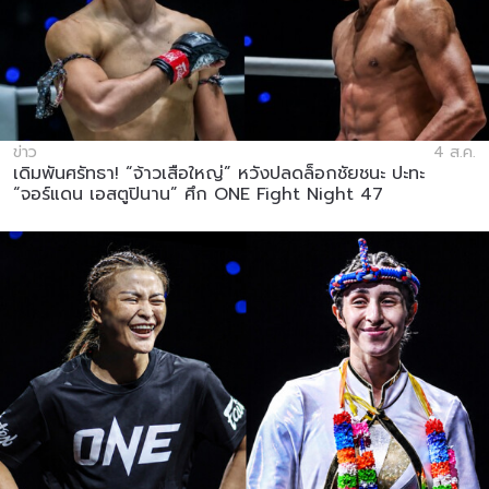
ข่าว
4 ส.ค.
เดิมพันศรัทธา! “จ้าวเสือใหญ่” หวังปลดล็อกชัยชนะ ปะทะ
“จอร์แดน เอสตูปินาน” ศึก ONE Fight Night 47