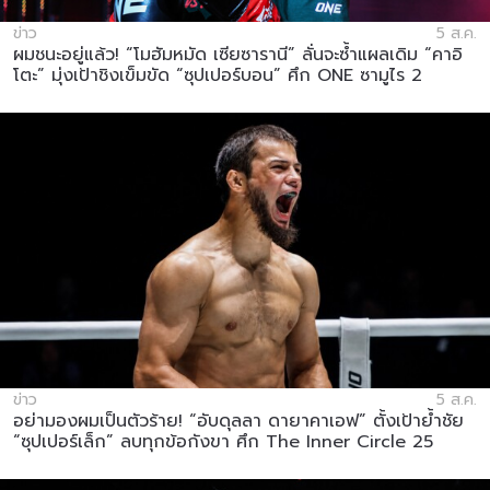
ข่าว
5 ส.ค.
ผมชนะอยู่แล้ว! “โมฮัมหมัด เซียซารานี” ลั่นจะซ้ำแผลเดิม “คาอิ
โตะ” มุ่งเป้าชิงเข็มขัด “ซุปเปอร์บอน” ศึก ONE ซามูไร 2
ข่าว
5 ส.ค.
อย่ามองผมเป็นตัวร้าย! “อับดุลลา ดายาคาเอฟ” ตั้งเป้าย้ำชัย
“ซุปเปอร์เล็ก” ลบทุกข้อกังขา ศึก The Inner Circle 25