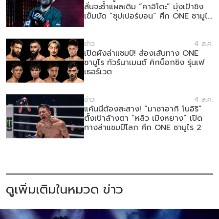
ลั่นจะซ้ำแผลเดิม “คาอิโตะ” มุ่งเป้าชิง
เข็มขัด “ซุปเปอร์บอน” ศึก ONE ซามูไร
2
ข่าว
4 ส.ค.
เปิดผังล่าแชมป์! ส่องเส้นทาง ONE
ซามูไร ทัวร์นาเมนต์ คิกบ็อกซิง รุ่นเฟ
เธอร์เวต
ข่าว
4 ส.ค.
แค้นนี้ต้องสะสาง! “มาซาอากิ โนอิริ”
ตั้งเป้าล้างตา “หลิว เมิงหยาง” เปิด
ทางล่าแชมป์โลก ศึก ONE ซามูไร 2
ดูเพิ่มเติมในหมวด ข่าว