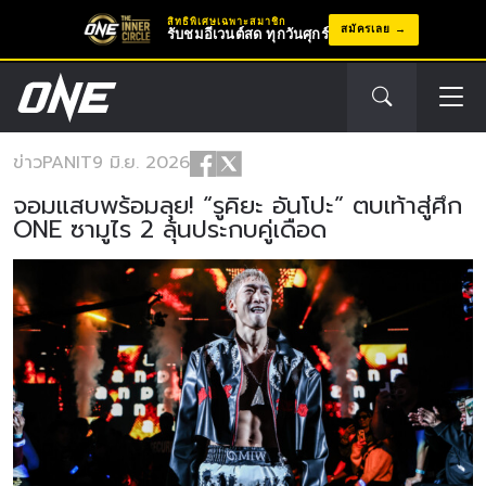
สิทธิพิเศษเฉพาะสมาชิก
สมัครเลย
รับชมอีเวนต์สด ทุกวันศุกร์
ข่าว
PANIT
9 มิ.ย. 2026
จอมแสบพร้อมลุย! “รูคิยะ อันโปะ” ตบเท้าสู่ศึก
ONE ซามูไร 2 ลุ้นประกบคู่เดือด