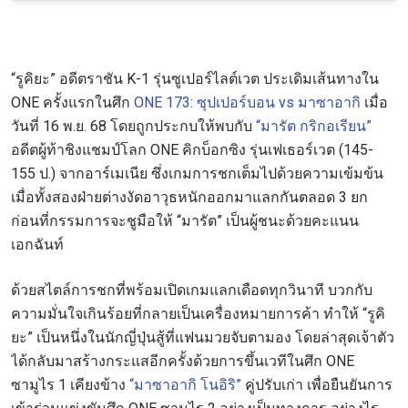
“รูคิยะ” อดีตราชัน K-1 รุ่นซูเปอร์ไลต์เวต ประเดิมเส้นทางใน
ONE ครั้งแรกในศึก
ONE 173: ซุปเปอร์บอน vs มาซาอากิ
เมื่อ
วันที่ 16 พ.ย. 68 โดยถูกประกบให้พบกับ
“มารัต กริกอเรียน”
อดีตผู้ท้าชิงแชมป์โลก ONE คิกบ็อกซิง รุ่นเฟเธอร์เวต (145-
155 ป.) จากอาร์เมเนีย ซึ่งเกมการชกเต็มไปด้วยความเข้มข้น
เมื่อทั้งสองฝ่ายต่างงัดอาวุธหนักออกมาแลกกันตลอด 3 ยก
ก่อนที่กรรมการจะชูมือให้ “มารัต” เป็นผู้ชนะด้วยคะแนน
เอกฉันท์
ด้วยสไตล์การชกที่พร้อมเปิดเกมแลกเดือดทุกวินาที บวกกับ
ความมั่นใจเกินร้อยที่กลายเป็นเครื่องหมายการค้า ทำให้ “รูคิ
ยะ” เป็นหนึ่งในนักญี่ปุ่นสู้ที่แฟนมวยจับตามอง โดยล่าสุดเจ้าตัว
ได้กลับมาสร้างกระแสอีกครั้งด้วยการขึ้นเวทีในศึก ONE
ซามูไร 1 เคียงข้าง
“มาซาอากิ โนอิริ”
คู่ปรับเก่า เพื่อยืนยันการ