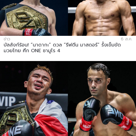
ดูไฮไลต์การแข่งขัน
สมัคร
การส่งแบบฟอร์มนี้ถือว่าท่านให้ความยินยอมให้เรา
ข่าว
6 ส.ค.
บัลลังก์ร้อน! “นาดากะ” ดวล “รีฟดีน มาสดอร์” รั้งเข็มขัด
รวบรวม ใช้งาน และเปิดเผยข้อมูลของท่านภายใต้
มวยไทย ศึก ONE ซามูไร 4
นโยบายความเป็นส่วนตัวของเรา ท่านสามารถ
ยกเลิกการสมัครรับข่าวสารได้ตลอดเวลา