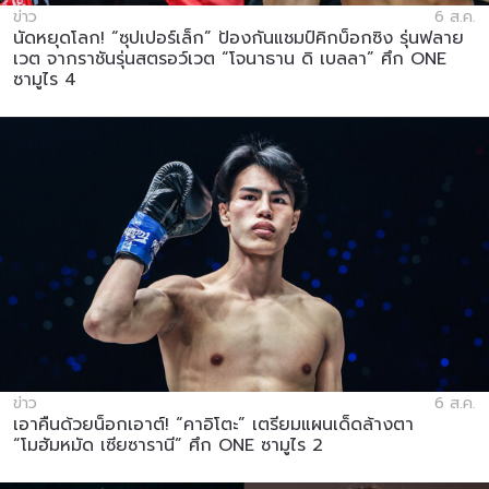
ข่าว
6 ส.ค.
นัดหยุดโลก! “ซุปเปอร์เล็ก” ป้องกันแชมป์คิกบ็อกซิง รุ่นฟลาย
เวต จากราชันรุ่นสตรอว์เวต “โจนาธาน ดิ เบลลา” ศึก ONE
ซามูไร 4
ข่าว
6 ส.ค.
เอาคืนด้วยน็อกเอาต์! “คาอิโตะ” เตรียมแผนเด็ดล้างตา
“โมฮัมหมัด เซียซารานี” ศึก ONE ซามูไร 2