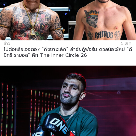
ข่าว
5 ส.ค.
ไปต่อหรือเจอตอ? “กิ่งซางเล็ก” ล่าชัยกู้ฟอร์ม ดวลน้องใหม่ “ดี
มิทรี รามอส” ศึก The Inner Circle 26