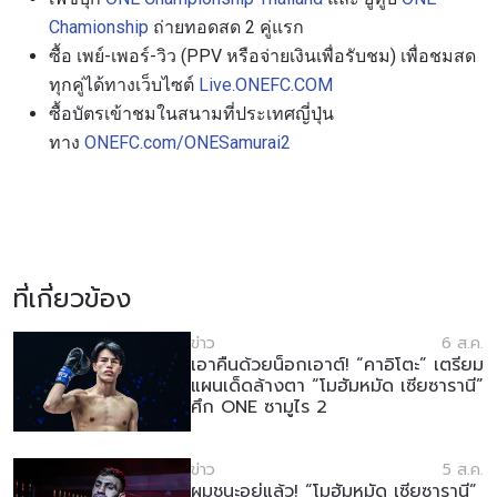
Chamionship
ถ่ายทอดสด 2 คู่แรก
ซื้อ เพย์-เพอร์-วิว (PPV หรือจ่ายเงินเพื่อรับชม) เพื่อชมสด
ทุกคู่ได้ทางเว็บไซต์
Live.ONEFC.COM
ซื้อบัตรเข้าชมในสนามที่ประเทศญี่ปุ่น
ทาง
ONEFC.com/ONESamurai2
ที่เกี่ยวข้อง
ข่าว
6 ส.ค.
เอาคืนด้วยน็อกเอาต์! “คาอิโตะ” เตรียม
แผนเด็ดล้างตา “โมฮัมหมัด เซียซารานี”
ศึก ONE ซามูไร 2
ข่าว
5 ส.ค.
ผมชนะอยู่แล้ว! “โมฮัมหมัด เซียซารานี”