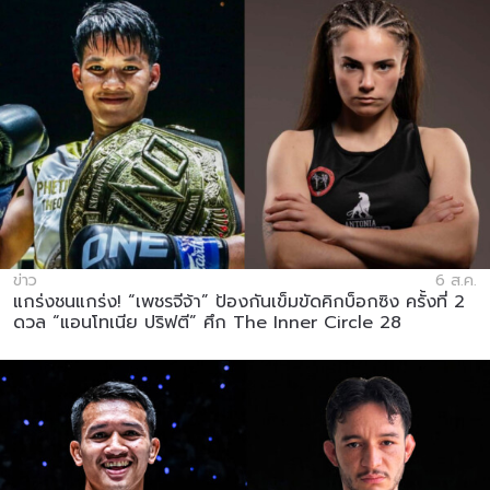
ข่าว
6 ส.ค.
แกร่งชนแกร่ง! “เพชรจีจ้า” ป้องกันเข็มขัดคิกบ็อกซิง ครั้งที่ 2
ดวล “แอนโทเนีย ปริฟตี” ศึก The Inner Circle 28