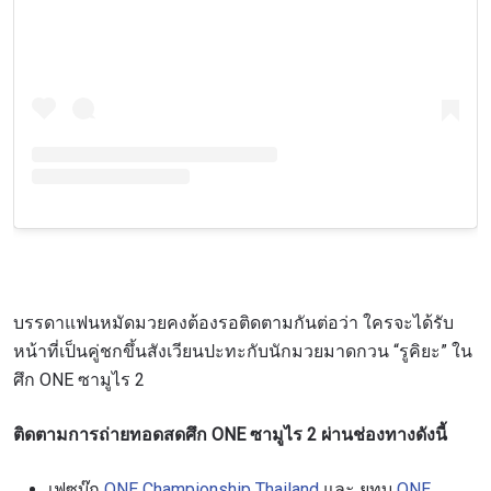
บรรดาแฟนหมัดมวยคงต้องรอติดตามกันต่อว่า ใครจะได้รับ
หน้าที่เป็นคู่ชกขึ้นสังเวียนปะทะกับนักมวยมาดกวน “รูคิยะ” ใน
ศึก ONE ซามูไร 2
ติดตามการถ่ายทอดสดศึก ONE ซามูไร 2 ผ่านช่องทางดังนี้
เฟซบุ๊ก
ONE Championship Thailand
และ ยูทูบ
ONE