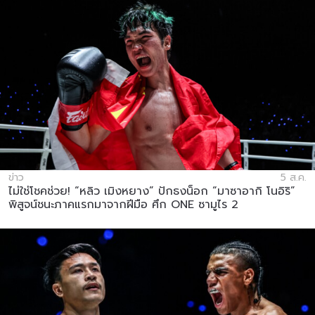
ข่าว
5 ส.ค.
ไม่ใช่โชคช่วย! “หลิว เมิงหยาง” ปักธงน็อก “มาซาอากิ โนอิริ”
พิสูจน์ชนะภาคแรกมาจากฝีมือ ศึก ONE ซามูไร 2