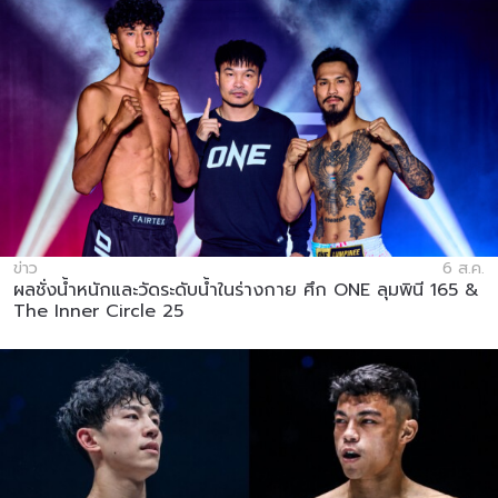
สมัครเพื่อไม่พลาดข่าวเด็ด
ข่าว
6 ส.ค.
ผลชั่งน้ำหนักและวัดระดับน้ำในร่างกาย ศึก ONE ลุมพินี 165 &
The Inner Circle 25
เพื่อไม่พลาดข่าวสารของ ONE รีบลงทะเบียนตอนนี้
เพื่อรับข้อมูลอัปเดตล่าสุดก่อนใคร รวมทั้งข้อเสนอ
และสิทธิพิเศษในการเลือกที่นั่งที่ดีที่สุดในสนาม
อีเมล
คู่แข่ง
อีเวนต์
ชื่อ