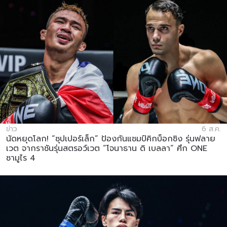
ข่าว
6 ส.ค.
นัดหยุดโลก! “ซุปเปอร์เล็ก” ป้องกันแชมป์คิกบ็อกซิง รุ่นฟลาย
เวต จากราชันรุ่นสตรอว์เวต “โจนาธาน ดิ เบลลา” ศึก ONE
ซามูไร 4