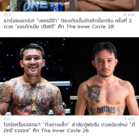
ข่าว
6 ส.ค.
แกร่งชนแกร่ง! “เพชรจีจ้า” ป้องกันเข็มขัดคิกบ็อกซิง ครั้งที่ 2
ดวล “แอนโทเนีย ปริฟตี” ศึก The Inner Circle 28
ข่าว
5 ส.ค.
ไปต่อหรือเจอตอ? “กิ่งซางเล็ก” ล่าชัยกู้ฟอร์ม ดวลน้องใหม่ “ดี
มิทรี รามอส” ศึก The Inner Circle 26