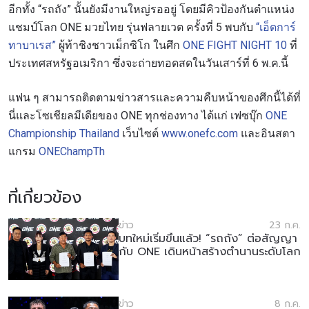
อีกทั้ง “รถถัง” นั้นยังมีงานใหญ่รออยู่ โดยมีคิวป้องกันตำแหน่ง
แชมป์โลก ONE มวยไทย รุ่นฟลายเวต ครั้งที่ 5 พบกับ
“เอ็ดการ์
ทาบาเรส”
ผู้ท้าชิงชาวเม็กซิโก ในศึก
ONE FIGHT NIGHT 10
ที่
ประเทศสหรัฐอเมริกา ซึ่งจะถ่ายทอดสดในวันเสาร์ที่ 6 พ.ค.นี้
แฟน ๆ สามารถติดตามข่าวสารและความคืบหน้าของศึกนี้ได้ที่
นี่และโซเชียลมีเดียของ ONE ทุกช่องทาง ได้แก่ เฟซบุ๊ก
ONE
Championship Thailand
เว็บไซต์
www.onefc.com
และอินสตา
แกรม
ONEChampTh
ที่เกี่ยวข้อง
ข่าว
23 ก.ค.
บทใหม่เริ่มขึ้นแล้ว! “รถถัง” ต่อสัญญา
กับ ONE เดินหน้าสร้างตำนานระดับโลก
ข่าว
8 ก.ค.