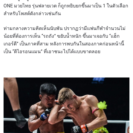
ONE มวยไทย รุ่นฟลายเวต ก็ถูกหยิบยกขึ้นมาเป็น 1 ในตัวเลือก
สำหรับโพสต์ดังกล่าวเช่นกัน
ท่ามกลางความคิดเห็นนับพัน ปรากฏว่ามีแฟนกีฬาจำนวนไม่
น้อยที่ต้องการเห็น “รถถัง” ขยับน้ำหนัก ขึ้นมาเจอกับ “แฮ็ก
เกอร์ตี” เป็นภาคที่สาม หลังการพบกันในสองภาคก่อนหน้านี้
เป็น “ดิไอรอนแมน” ที่เอาชนะไปได้แบบขาดลอย