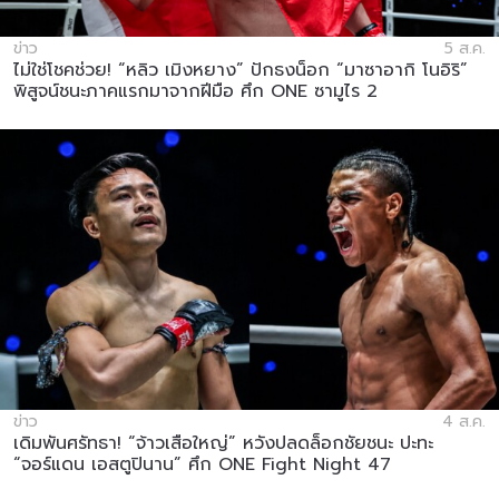
ข่าว
5 ส.ค.
ไม่ใช่โชคช่วย! “หลิว เมิงหยาง” ปักธงน็อก “มาซาอากิ โนอิริ”
พิสูจน์ชนะภาคแรกมาจากฝีมือ ศึก ONE ซามูไร 2
ข่าว
4 ส.ค.
เดิมพันศรัทธา! “จ้าวเสือใหญ่” หวังปลดล็อกชัยชนะ ปะทะ
“จอร์แดน เอสตูปินาน” ศึก ONE Fight Night 47