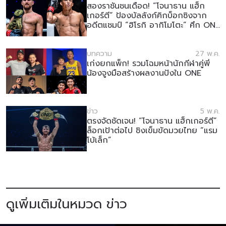
สองราชันชนเดือด! “โจนาธาน แฮ็ก
เกอร์ตี” ป้องบัลลังก์คิกบ็อกซิงจาก
อดีตแชมป์ “ฮิโรกิ อากิโมโตะ” ศึก ONE
ซามูไร 4
บทความ
27 พ.ค.
เก่งยกแพ็ก! รวมโฉมหน้านักกีฬาคู่พี่
น้องจูงมือสร้างผลงานปังใน ONE
ข่าว
5 พ.ค.
ตรงจัดชัดเจน! “โจนาธาน แฮ็กเกอร์ตี”
ล็อกเป้าต่อไป ชิงเข็มขัดมวยไทย “แรม
โบ้เล็ก”
ดูเพิ่มเติมในหมวด ข่าว