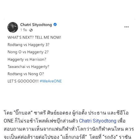
โดย “บิ๊กบอส” ชาตรี ศิษย์ยอดธง ผู้ก่อตั้ง ประธาน และซีอีโอ
ONE ก็ไม่รอช้าโพสต์เฟซบุ๊กส่วนตัว
Chatri Sityodtong
เพื่อ
สอบถามความเห็นจากแฟนกีฬาทั่วโลกว่านักกีฬาคนไหน ควร
จะเป็นคู่ต่อสู้รายต่อไปของ “แฮ็กเกอร์ตี” โดยที่ “รถถัง” ราชัน