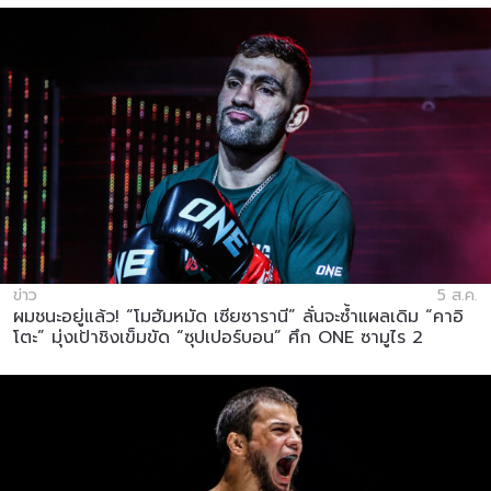
ข่าว
5 ส.ค.
ผมชนะอยู่แล้ว! “โมฮัมหมัด เซียซารานี” ลั่นจะซ้ำแผลเดิม “คาอิ
โตะ” มุ่งเป้าชิงเข็มขัด “ซุปเปอร์บอน” ศึก ONE ซามูไร 2