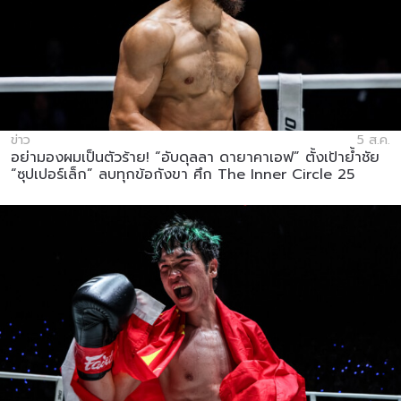
ข่าว
5 ส.ค.
อย่ามองผมเป็นตัวร้าย! “อับดุลลา ดายาคาเอฟ” ตั้งเป้าย้ำชัย
“ซุปเปอร์เล็ก” ลบทุกข้อกังขา ศึก The Inner Circle 25