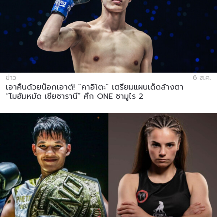
ข่าว
6 ส.ค.
เอาคืนด้วยน็อกเอาต์! “คาอิโตะ” เตรียมแผนเด็ดล้างตา
“โมฮัมหมัด เซียซารานี” ศึก ONE ซามูไร 2