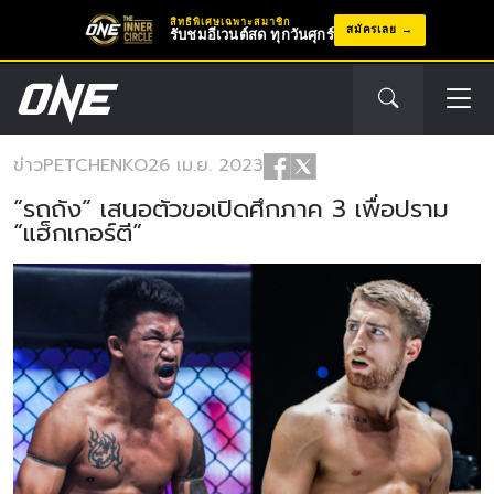
สิทธิพิเศษเฉพาะสมาชิก
สมัครเลย
รับชมอีเวนต์สด ทุกวันศุกร์
ข่าว
PETCHENKO
26 เม.ย. 2023
“รถถัง” เสนอตัวขอเปิดศึกภาค 3 เพื่อปราม
“แฮ็กเกอร์ตี”