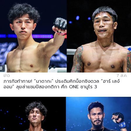
สมัครเพื่อไม่พลาดข่าวเด็ด
เพื่อไม่พลาดข่าวสารของ ONE รีบลงทะเบียนตอนนี้
เพื่อรับข้อมูลอัปเดตล่าสุดก่อนใคร รวมทั้งข้อเสนอ
และสิทธิพิเศษในการเลือกที่นั่งที่ดีที่สุดในสนาม
อีเมล
คู่แข่ง
อีเวนต์
ชื่อ
ข่าว
7 ส.ค.
ภารกิจท้าทาย! “นาดากะ” ประเดิมคิกบ็อกซิงดวล “ฮาร์ เลง์
ออม” ลุยล่าแชมป์สองกติกา ศึก ONE ซามูไร 3
ดูไฮไลต์การแข่งขัน
สมัคร
การส่งแบบฟอร์มนี้ถือว่าท่านให้ความยินยอมให้เรา
รวบรวม ใช้งาน และเปิดเผยข้อมูลของท่านภายใต้
นโยบายความเป็นส่วนตัวของเรา ท่านสามารถ
ยกเลิกการสมัครรับข่าวสารได้ตลอดเวลา