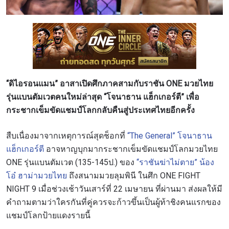
“ดิไอรอนแมน” อาสาเปิดศึกภาคสามกับราชัน ONE มวยไทย
รุ่นแบนตัมเวตคนใหม่ล่าสุด “โจนาธาน แฮ็กเกอร์ตี” เพื่อ
กระชากเข็มขัดแชมป์โลกกลับคืนสู่ประเทศไทยอีกครั้ง
สืบเนื่องมาจากเหตุการณ์สุดช็อกที่
“The General” โจนาธาน
แฮ็กเกอร์ตี
อาจหาญบุกมากระชากเข็มขัดแชมป์โลกมวยไทย
ONE รุ่นแบนตัมเวต (135-145ป.) ของ
“ราชันฆ่าไม่ตาย” น้อง
โอ๋ ฮาม่ามวยไทย
ถึงสนามมวยลุมพินี ในศึก ONE FIGHT
NIGHT 9 เมื่อช่วงเช้าวันเสาร์ที่ 22 เมษายน ที่ผ่านมา ส่งผลให้มี
คำถามตามว่าใครกันที่คู่ควรจะก้าวขึ้นเป็นผู้ท้าชิงคนแรกของ
แชมป์โลกป้ายแดงรายนี้