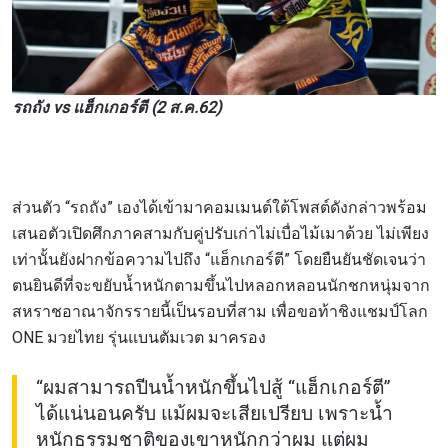
รถถัง vs แฮ็กเกอร์ตี (2 ส.ค.62)
ส่วนตัว “รถถัง” เองได้เข้ามาคอมเมนต์ใต้โพสต์ดังกล่าวพร้อม
เสนอตัวเปิดศึกภาคสามกับคู่ปรับเก่าไม่เบื่อไม้เมาด้วย ไม่เพียง
เท่านั้นยังฝากข้อความไปถึง “แฮ็กเกอร์ตี” โดยยืนยันชัดเจนว่า
ตนยินดีที่จะขยับน้ำหนักตามขึ้นไปหลอกหลอนนักชกหนุ่มจาก
สหราชอาณาจักรรายนี้เป็นรอบที่สาม เพื่อขอท้าชิงแชมป์โลก
ONE มวยไทย รุ่นแบนตัมเวต มาครอง
“ผมสามารถปีนน้ำหนักขึ้นไปสู้ “แฮ็กเกอร์ตี”
ได้แน่นอนครับ แม้ผมจะเสียเปรียบ เพราะน้ำ
หนักธรรมชาติของเขาหนักกว่าผม แต่ผม