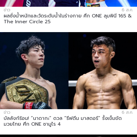
ข่าว
6 ส.ค.
ผลชั่งน้ำหนักและวัดระดับน้ำในร่างกาย ศึก ONE ลุมพินี 165 &
The Inner Circle 25
ข่าว
6 ส.ค.
บัลลังก์ร้อน! “นาดากะ” ดวล “รีฟดีน มาสดอร์” รั้งเข็มขัด
มวยไทย ศึก ONE ซามูไร 4