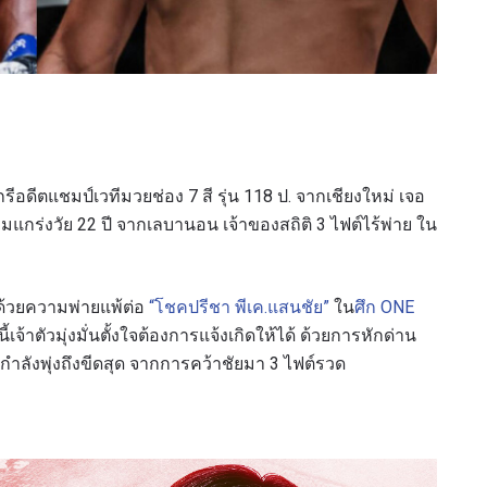
ีกรีอดีตแชมป์เวทีมวยช่อง 7 สี รุ่น 118 ป. จากเชียงใหม่ เจอ
แกร่งวัย 22 ปี จากเลบานอน เจ้าของสถิติ 3 ไฟต์ไร้พ่าย ใน
 ด้วยความพ่ายแพ้ต่อ
“โชคปรีชา พีเค.แสนชัย”
ใน
ศึก ONE
ี้เจ้าตัวมุ่งมั่นตั้งใจต้องการแจ้งเกิดให้ได้ ด้วยการหักด่าน
กำลังพุ่งถึงขีดสุด จากการคว้าชัยมา 3 ไฟต์รวด