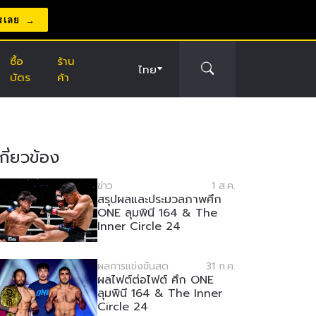
รเลย
ซื้อ
ร้าน
ไทย
บัตร
ค้า
่เกี่ยวข้อง
ข่าว
1 ส.ค.
สรุปผลและประมวลภาพศึก
ONE ลุมพินี 164 & The
Inner Circle 24
ผลการแข่งขันสด
31 ก.ค.
ผลไฟต์ต่อไฟต์ ศึก ONE
ลุมพินี 164 & The Inner
Circle 24