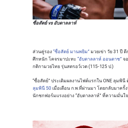
ซื่อสัตย์ vs อับดาลลาห์
ส่วนคู่รอง
“ซื่อสัตย์ มานพยิม”
มวยเข่า วัย 31 ปี ด
ศึกหนัก โคจรมาปะทะ
“อับดาลลาห์ ออนดาช”
จอม
กติกามวยไทย รุ่นสตรอว์เวต (115-125 ป.)
“ซื่อสัตย์” ประเดิมผลงานไฟต์แรกใน ONE ลุมพินี
ลุมพินี 50
เมื่อเดือน ก.พ.ที่ผ่านมา โดยกลับมาครั้งน
นักชกฟอร์มแรงอย่าง “อับดาลลาห์” ที่ความมั่นใจ