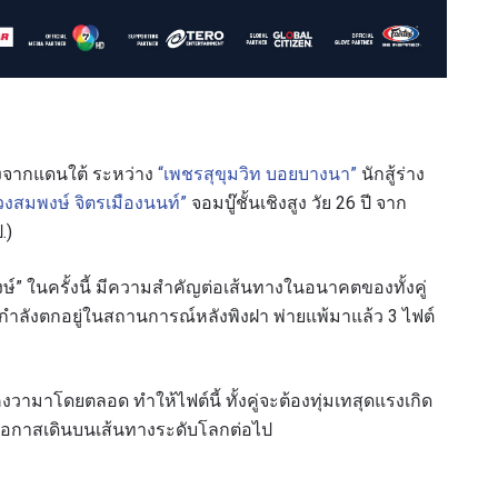
ึงจากแดนใต้ ระหว่าง
“เพชรสุขุมวิท บอยบางนา”
นักสู้ร่าง
วงสมพงษ์ จิตรเมืองนนท์”
จอมบู๊ชั้นเชิงสูง วัย 26 ปี จาก
.)
รเพื่อไม่พลาดข่าวเด็ด
์” ในครั้งนี้ มีความสำคัญต่อเส้นทางในอนาคตของทั้งคู่
ี่กำลังตกอยู่ในสถานการณ์หลังพิงฝา พ่ายแพ้มาแล้ว 3 ไฟต์
พลาดข่าวสารของ ONE รีบลงทะเบียนตอนนี้ เพื่อรับข้อมูลอัปเ
รวมทั้งข้อเสนอและสิทธิพิเศษในการเลือกที่นั่งที่ดีที่สุดในสน
วามาโดยตลอด ทำให้ไฟต์นี้ ทั้งคู่จะต้องทุ่มเทสุดแรงเกิด
คู่แข่ง
ได้โอกาสเดินบนเส้นทางระดับโลกต่อไป
อีเวนต์