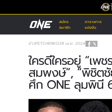
สมัคร
ตารางการ
สมาชิก
แข่งขัน
ข่าว
PETCHENKO
28 เม.ย. 2024
ใครดีใครอยู่ “เพชร
สมพงษ์”, “พิชิตช
ศึก ONE ลุมพินี 