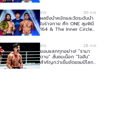
ข่าว
30 ก.ค.
ผลชั่งน้ำหนักและวัดระดับน้ำ
ในร่างกาย ศึก ONE ลุมพินี
164 & The Inner Circle
24
ข่าว
28 ก.ค.
ยอมแลกทุกอย่าง! “รามา
ดาน” ลั่นชนะน็อก “โจฮัน”
สำคัญกว่าเข็มขัดแชมป์โลก
ในศึก The Inner Circle
24