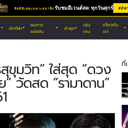
รับชมอีเวนต์สด ทุกวันศุกร์
สมัค
สิทธิพิเศษเฉพาะสมาชิก
ชมการ
เล่น
เกี่ยวกับ
นักกีฬา
ล่าสุด
แข่งขัน
เกม
เรา
(ศ.) 7 ส.ค. 11:30 น. UTC
สนามมวยเวทีลุมพินี, กรุงเทพฯ
ONE ลุมพินี 165 & The Inner Circle
ที
สุขุมวิท” ใส่สุด “ดวง
25
ัย” วัดสด “รามาดาน”
(ส.) 8 ส.ค. 8:30 น. UTC
เอบาระ เวฟ อารีนา โอตะ, โตเกียว
61
ONE ซามูไร 2