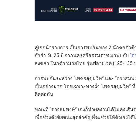
คู่เอกนำรายการ เป็นการพบกันของ 2 นักชกตัวต
กำยำ วัย 25 ปี จากนครศรีธรรมราช มาพบกับ
“ด
สงขลา ในกติกามวยไทย รุ่นฟลายเวต (125-135 ป
สมัค
การพบกันระหว่าง “เพชรสุขุมวิท” และ “ดวงสมพงษ
เป็นอย่างมาก โดยเฉพาะทางฝั่ง “เพชรสุขุมวิท” ท
เพื่อไม่
ติดต่อกัน
ก่อนใคร 
อีเมล
ขณะที่ “ดวงสมพงษ์” เองก็ทำผลงานได้ไม่คงเส้นคง
เพื่อช่วงชิงชัยชนะสุดสำคัญที่จะช่วยให้ตัวเอง
ชื่อ