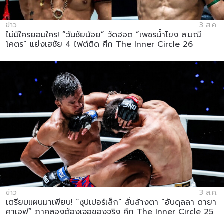
ข่าว
3 ส.ค.
ไม่มีใครยอมใคร! “วันชัยน้อย” วัดฮอต “เพชรน้ำโขง ส.มณี
โคตร” แย่งเฮชัย 4 ไฟต์ติด ศึก The Inner Circle 26
ข่าว
3 ส.ค.
เตรียมแผนมาเพียบ! “ซุปเปอร์เล็ก” ลั่นล้างตา “อับดุลลา ดายา
คาเอฟ” ภาคสองต้องเจอของจริง ศึก The Inner Circle 25