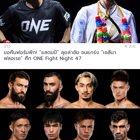
ข่าว
4 ส.ค.
ขอคืนฟอร์มพีก! “แสตมป์” ลุยล่าชัย ชนแกร่ง “เซลีนา
ฟลอเรซ” ศึก ONE Fight Night 47