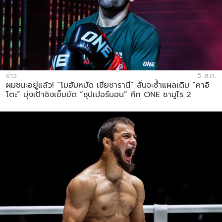
ข่าว
5 ส.ค.
ผมชนะอยู่แล้ว! “โมฮัมหมัด เซียซารานี” ลั่นจะซ้ำแผลเดิม “คาอิ
โตะ” มุ่งเป้าชิงเข็มขัด “ซุปเปอร์บอน” ศึก ONE ซามูไร 2