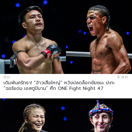
ข่าว
4 ส.ค.
เดิมพันศรัทธา! “จ้าวเสือใหญ่” หวังปลดล็อกชัยชนะ ปะทะ
“จอร์แดน เอสตูปินาน” ศึก ONE Fight Night 47