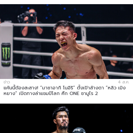
ข่าว
4 ส.ค.
แค้นนี้ต้องสะสาง! “มาซาอากิ โนอิริ” ตั้งเป้าล้างตา “หลิว เมิง
หยาง” เปิดทางล่าแชมป์โลก ศึก ONE ซามูไร 2