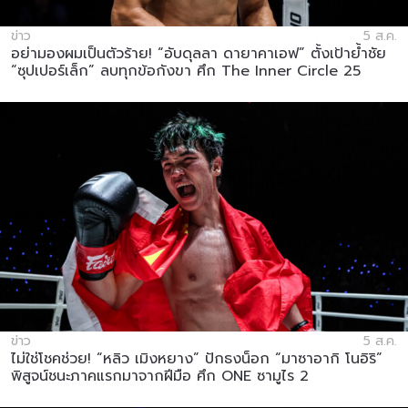
ข่าว
5 ส.ค.
อย่ามองผมเป็นตัวร้าย! “อับดุลลา ดายาคาเอฟ” ตั้งเป้าย้ำชัย
“ซุปเปอร์เล็ก” ลบทุกข้อกังขา ศึก The Inner Circle 25
ข่าว
5 ส.ค.
ไม่ใช่โชคช่วย! “หลิว เมิงหยาง” ปักธงน็อก “มาซาอากิ โนอิริ”
พิสูจน์ชนะภาคแรกมาจากฝีมือ ศึก ONE ซามูไร 2