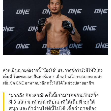
ดูไฮไลต์การแข่งขัน
สมัคร
การส่งแบบฟอร์มนี้ถือว่าท่านให้ความยินยอมให้เรา
รวบรวม ใช้งาน และเปิดเผยข้อมูลของท่านภายใต้
นโยบายความเป็นส่วนตัวของเรา ท่านสามารถ
ยกเลิกการสมัครรับข่าวสารได้ตลอดเวลา
ส่วนเป้าหมายต่อจากนี้ “น้องโอ๋” ประกาศชัดว่ายังมีไฟในตัว
เต็มที่ โดยขอเวลาปั้นฟอร์มเก่ง เพื่อสร้างโอกาสออกตามล่า
เข็มขัด ONE มาพาดบ่าอีกครั้งให้ได้ในช่วงปลายอาชีพ
“ฝากถึง ก้องธรณี ครั้งนี้เรามาเจอกันเป็นครั้ง
ที่ 3 แล้ว มาทำหน้าที่บนเวทีให้เต็มที่ ชกให้
สนุก และถ้าผ่านไฟต์นี้ไปได้ เชื่อว่าอาจต้อง