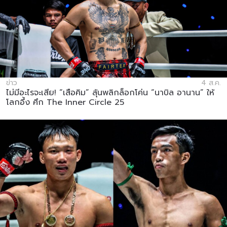
ข่าว
4 ส.ค.
ไม่มีอะไรจะเสีย! “เสือคิม” ลุ้นพลิกล็อกโค่น “นาบิล อานาน” ให้
โลกอึ้ง ศึก The Inner Circle 25