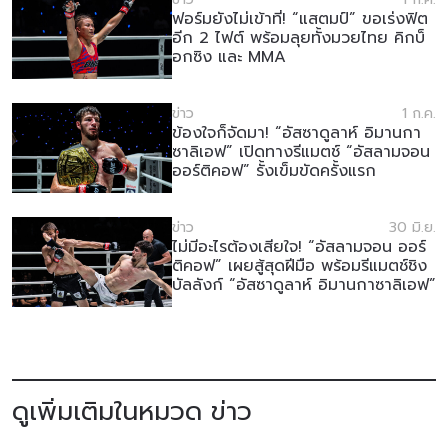
ฟอร์มยังไม่เข้าที่! “แสตมป์” ขอเร่งฟิต
อีก 2 ไฟต์ พร้อมลุยทั้งมวยไทย คิกบ็
อกซิง และ MMA
ข่าว
1 ก.ค.
ข้องใจก็จัดมา! “อัสซาดูลาห์ อิมานกา
ซาลิเอฟ” เปิดทางรีแมตช์ “อัสลามจอน
ออร์ติคอฟ” รั้งเข็มขัดครั้งแรก
ข่าว
30 มิ.ย.
ไม่มีอะไรต้องเสียใจ! “อัสลามจอน ออร์
ติคอฟ” เผยสู้สุดฝีมือ พร้อมรีแมตช์ชิง
บัลลังก์ “อัสซาดูลาห์ อิมานกาซาลิเอฟ”
ดูเพิ่มเติมในหมวด ข่าว