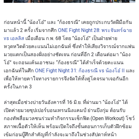
ก่อนหน้านี้ “น้องโอ๋” และ “ก้องธรณี” เคยถูกประกบวัดฝีมือกัน
มาแล้ว 2 ครั้ง เริ่มจากศึก
ONE Fight Night 28: พระจันทร์ฉาย
vs เอลลิส
เมื่อเดือน ก.พ. 68 โดย “น้องโอ๋” เป็นฝ่ายพ่าย
หวุดหวิดด้วยคะแนนไม่เอกฉันท์ ซึ่งทำให้เสียงวิจารณ์จากแฟน
มวยแตกเป็นสองฝั่งอย่างชัดเจน ก่อนที่อีก 2 เดือนต่อมา “น้อง
โอ๋” จะถอนแค้นเอาชนะ “ก้องธรณี” ได้สำเร็จด้วยคะแนน
เอกฉันท์ในศึก
ONE Fight Night 31: ก้องธรณี vs น้องโอ๋ II
และ
เพื่อให้หายคาใจทางรายการจึงจัดให้ทั้งคู่โคจรมาเจอกันอีก
ครั้งในภาค 3
ล่าสุดเมื่อช่วงบ่ายวันอังคารที่ 16 มิ.ย. ที่ผ่านมา “น้องโอ๋” ได้
เปิดค่ายมวยซุปเปอร์บอนเทรนนิงแคมป์ ย่านบึงกุ่ม ต้อนรับ
กองทัพสื่อมวลชนร่วมทำกิจกรรมเช็กฟิต (Open Workout) โชว์
สภาพเนื้อตัวให้เห็น พร้อมเปิดใจถึงขั้นตอนการเก็บตัวฝึกซ้อม
เข้มก่อนบู๊ศึกสำคัญที่กำลังจะมาถึงในช่วงสัปดาห์หน้า