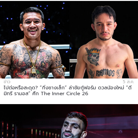
ข่าว
5 ส.ค.
ไปต่อหรือสะดุด? “กิ่งซางเล็ก” ล่าชัยกู้ฟอร์ม ดวลน้องใหม่ “ดี
มิทรี รามอส” ศึก The Inner Circle 26