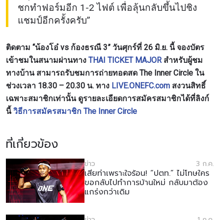
ชกทำฟอร์มอีก 1-2 ไฟต์ เพื่อลุ้นกลับขึ้นไปชิง
แชมป์อีกครั้งครับ”
ติดตาม “น้องโอ๋ vs ก้องธรณี 3” วันศุกร์ที่ 26 มิ.ย. นี้ จองบัตร
เข้าชมในสนามผ่านทาง
THAI TICKET MAJOR
สำหรับผู้ชม
ทางบ้าน สามารถรับชมการถ่ายทอดสด The Inner Circle ใน
ช่วงเวลา 18.30 – 20.30 น. ทาง
LIVE.ONEFC.com
สงวนสิทธิ์
เฉพาะสมาชิกเท่านั้น
ดูรายละเอียดการสมัครสมาชิกได้ที่ลิงก์
นี้
วิธีการสมัครสมาชิก The Inner Circle
ที่เกี่ยวข้อง
ข่าว
3 ก.ค.
เสียท่าเพราะใจร้อน! “ปตท.” ไม่โทษใคร
ขอกลับไปทำการบ้านใหม่ กลับมาต้อง
แกร่งกว่าเดิม
ข่าว
1 ก.ค.