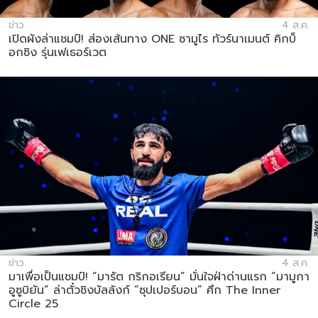
ข่าว
4 ส.ค.
เปิดผังล่าแชมป์! ส่องเส้นทาง ONE ซามูไร ทัวร์นาเมนต์ คิกบ็
อกซิง รุ่นเฟเธอร์เวต
ข่าว
4 ส.ค.
มาเพื่อเป็นแชมป์! “มารัต กริกอเรียน” มั่นใจฝ่าด่านแรก “มามูกา
อูซูบิยัน” ล่าตั๋วชิงบัลลังก์ “ซุปเปอร์บอน” ศึก The Inner
Circle 25