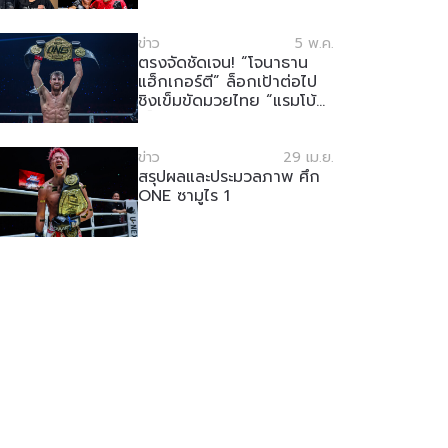
ข่าว
5 พ.ค.
ตรงจัดชัดเจน! “โจนาธาน
แฮ็กเกอร์ตี” ล็อกเป้าต่อไป
ชิงเข็มขัดมวยไทย “แรมโบ้
เล็ก”
ข่าว
29 เม.ย.
สรุปผลและประมวลภาพ ศึก
ONE ซามูไร 1