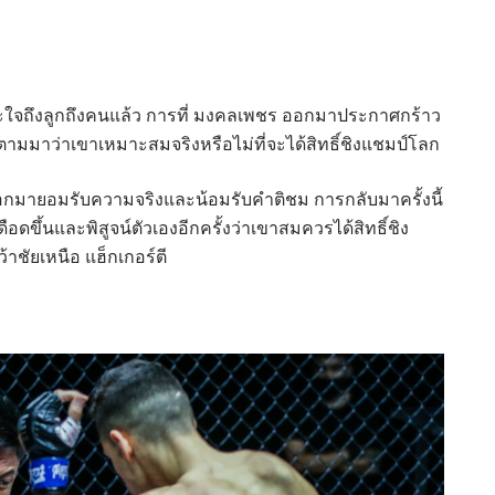
ดูไฮไลต์การแข่งขัน
สมัคร
สะใจถึงลูกถึงคนแล้ว การที่ มงคลเพชร ออกมาประกาศกร้าว
ตามมาว่าเขาเหมาะสมจริงหรือไม่ที่จะได้สิทธิ์ชิงแชมป์โลก
แบบฟอร์มนี้ถือว่าท่านให้ความยินยอมให้เรารวบรวม ใช้งาน 
ูลของท่านภายใต้นโยบายความเป็นส่วนตัวของเรา ท่านสามา
็ออกมายอมรับความจริงและน้อมรับคำติชม การกลับมาครั้งนี้
การสมัครรับข่าวสารได้ตลอดเวลา
ุเดือดขึ้นและพิสูจน์ตัวเองอีกครั้งว่าเขาสมควรได้สิทธิ์ชิง
้าชัยเหนือ แฮ็กเกอร์ตี