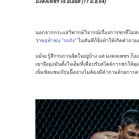
มงคลเพชร vs อีเลียส
(11 มิ.ย.64)
นอกจากกระแสวิพากษ์วิจารณ์เรื่องการชกที่ไม่
ว่า
ขอท้าชน “รถถัง”
ในทันทีก็ยิ่งทำให้เกิดคำถาม
การส่ง
เผยข้อม
แม้จะรู้สึกรบกวนจิตใจอยู่บ้าง แต่ มงคลเพชร ก
เขาจึงมุ่งมั่นตั้งใจเต็มที่เพื่อปรับสไตล์การชกให้ด
เข็มขัดแชมป์รุ่นนี้อย่างไม่ต้องมีคำถามด้วยการคว