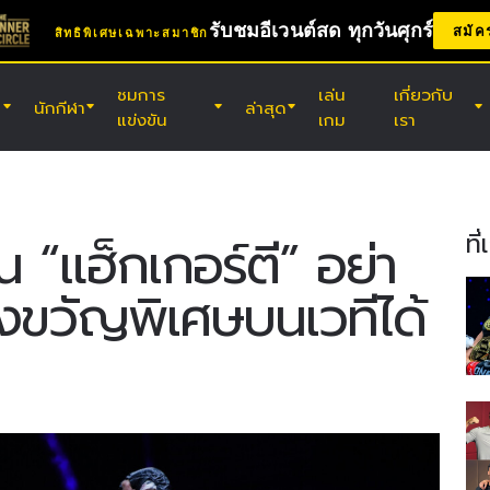
รับชมอีเวนต์สด ทุกวันศุกร์
สมัค
สิทธิพิเศษเฉพาะสมาชิก
ชมการ
เล่น
เกี่ยวกับ
นักกีฬา
ล่าสุด
แข่งขัน
เกม
เรา
(ศ.) 7 ส.ค. 11:30 น. UTC
สนามมวยเวทีลุมพินี, กรุงเทพฯ
ONE ลุมพินี 165 & The Inner Circle
ที
 “แฮ็กเกอร์ตี” อย่า
25
องขวัญพิเศษบนเวทีได้
(ส.) 8 ส.ค. 8:30 น. UTC
เอบาระ เวฟ อารีนา โอตะ, โตเกียว
ONE ซามูไร 2