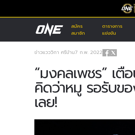
สมัคร
ตารางการ
สมาชิก
แข่งขัน
ข่าว
แวววิกา ศรีบ้าน
7 ก.พ. 2022
“มงคลเพชร” เตือน
คิดว่าหมู รอรับข
เลย!