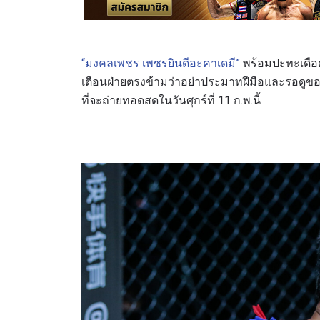
“มงคลเพชร เพชรยินดีอะคาเดมี”
พร้อมปะทะเดื
เตือนฝ่ายตรงข้ามว่าอย่าประมาทฝีมือและรอดูของดี
ที่จะถ่ายทอดสดในวันศุกร์ที่ 11 ก.พ.นี้