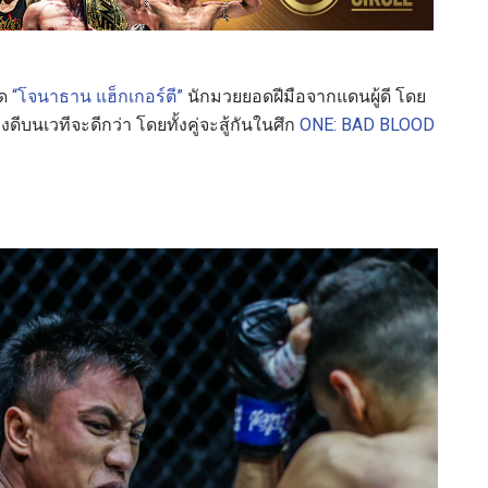
อด
“โจนาธาน แฮ็กเกอร์ตี”
นักมวยยอดฝีมือจากแดนผู้ดี โดย
บนเวทีจะดีกว่า โดยทั้งคู่จะสู้กันในศึก
ONE: BAD BLOOD