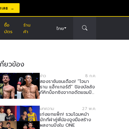
รเลย
ซื้อ
ร้าน
ไทย
บัตร
ค้า
่เกี่ยวข้อง
ข่าว
8 ก.ค.
สองราชันชนเดือด! “โจนา
ธาน แฮ็กเกอร์ตี” ป้องบัลลัง
ก์คิกบ็อกซิงจากอดีตแชมป์
“ฮิโรกิ อากิโมโตะ” ศึก ONE
ซามูไร 4
บทความ
27 พ.ค.
เก่งยกแพ็ก! รวมโฉมหน้า
นักกีฬาคู่พี่น้องจูงมือสร้าง
ผลงานปังใน ONE