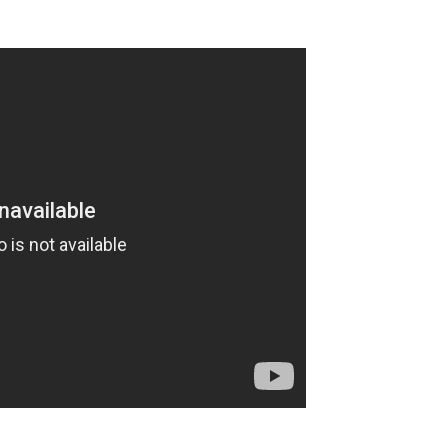
รเพื่อไม่พลาดข่าวเด็ด
พลาดข่าวสารของ ONE รีบลงทะเบียนตอนนี้ เพื่อรับข้อมูลอัปเ
รวมทั้งข้อเสนอและสิทธิพิเศษในการเลือกที่นั่งที่ดีที่สุดในสน
คู่แข่ง
อีเวนต์