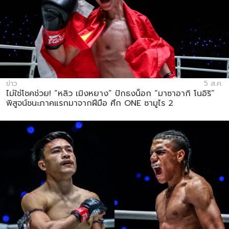
ข่าว
5 ส.ค.
ไม่ใช่โชคช่วย! “หลิว เมิงหยาง” ปักธงน็อก “มาซาอากิ โนอิริ”
พิสูจน์ชนะภาคแรกมาจากฝีมือ ศึก ONE ซามูไร 2