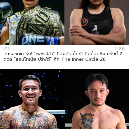
ข่าว
6 ส.ค.
แกร่งชนแกร่ง! “เพชรจีจ้า” ป้องกันเข็มขัดคิกบ็อกซิง ครั้งที่ 2
ดวล “แอนโทเนีย ปริฟตี” ศึก The Inner Circle 28