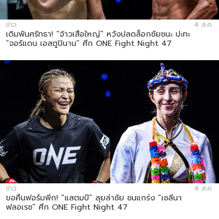
ข่าว
4 ส.ค.
เดิมพันศรัทธา! “จ้าวเสือใหญ่” หวังปลดล็อกชัยชนะ ปะทะ
“จอร์แดน เอสตูปินาน” ศึก ONE Fight Night 47
ข่าว
4 ส.ค.
ขอคืนฟอร์มพีก! “แสตมป์” ลุยล่าชัย ชนแกร่ง “เซลีนา
ฟลอเรซ” ศึก ONE Fight Night 47