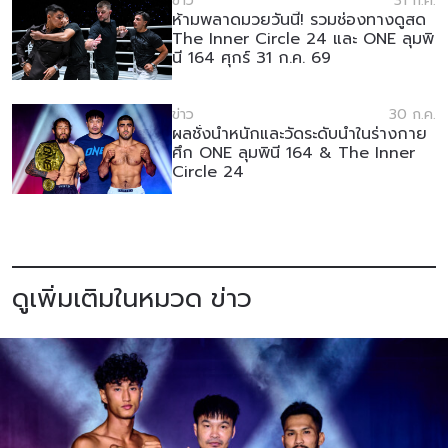
ข่าว
31 ก.ค.
ห้ามพลาดมวยวันนี้! รวมช่องทางดูสด
ดูไฮไลต์การแข่งขัน
สมัคร
The Inner Circle 24 และ ONE ลุมพิ
นี 164 ศุกร์ 31 ก.ค. 69
การส่งแบบฟอร์มนี้ถือว่าท่านให้ความยินยอมให้เรา
รวบรวม ใช้งาน และเปิดเผยข้อมูลของท่านภายใต้
ข่าว
30 ก.ค.
นโยบายความเป็นส่วนตัวของเรา ท่านสามารถ
ผลชั่งน้ำหนักและวัดระดับน้ำในร่างกาย
ยกเลิกการสมัครรับข่าวสารได้ตลอดเวลา
ศึก ONE ลุมพินี 164 & The Inner
Circle 24
ดูเพิ่มเติมในหมวด ข่าว