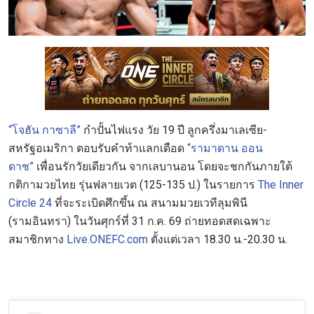
“โจฮัน กาซาลี”
กำปั้นไฟแรง วัย 19 ปี ลูกครึ่งมาเลเซีย-
สหรัฐอเมริกา ตอบรับคำท้าแลกเดือด
“รามาดาน ออน
ดาช”
เพื่อนรักวัยเดียวกัน จากเลบานอน โดยจะชกกันภายใต้
กติกามวยไทย รุ่นฟลายเวต (125-135 ป.) ในรายการ
The Inner
Circle 24
ที่จะระเบิดศึกขึ้น ณ สนามมวยเวทีลุมพินี
(รามอินทรา) ในวันศุกร์ที่ 31 ก.ค. 69 ถ่ายทอดสดเฉพาะ
สมาชิกทาง
Live.ONEFC.com
ตั้งแต่เวลา 18.30 น.-20.30 น.