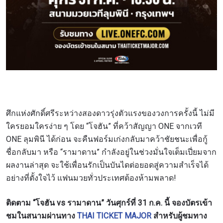
ศึกแห่งศักดิ์ศรีระหว่างสองดาวรุ่งตัวแรงของวงการครั้งนี้ ไม่มี
ใครยอมใครง่าย ๆ โดย “โจฮัน” ที่คว้าสัญญา ONE จากเวที
ONE ลุมพินี ได้ก่อน จะคืนฟอร์มเก่งกลับมาคว้าชัยชนะเพื่อกู้
ชื่อกลับมา หรือ “รามาดาน” กำลังอยู่ในช่วงมั่นใจเต็มเปี่ยมจาก
ผลงานล่าสุด จะใช้เพื่อนรักเป็นบันไดต่อยอดสู่ความสำเร็จได้
อย่างที่ตั้งใจไว้ แฟนมวยทั่วประเทศต้องห้ามพลาด!
ติดตาม “โจฮัน vs รามาดาน” วันศุกร์ที่ 31 ก.ค. นี้ จองบัตรเข้า
ชมในสนามผ่านทาง
THAI TICKET MAJOR
สำหรับผู้ชมทาง