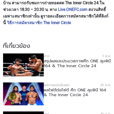
บ้าน สามารถรับชมการถ่ายทอดสด The Inner Circle 24 ใน
ช่วงเวลา 18.30 – 20.30 น. ทาง
Live.ONEFC.com
สงวนสิทธิ์
เฉพาะสมาชิกเท่านั้น
ดูรายละเอียดการสมัครสมาชิกได้ที่ลิงก์
นี้
วิธีการสมัครสมาชิก The Inner Circle
ที่เกี่ยวข้อง
สมัครเพื่อไม่พลาดข่าวเด็ด
ข่าว
1 ส.ค.
เพื่อไม่พลาดข่าวสารของ ONE รีบลงทะเบียนตอนนี้
สรุปผลและประมวลภาพศึก ONE ลุมพินี
164 & The Inner Circle 24
เพื่อรับข้อมูลอัปเดตล่าสุดก่อนใคร รวมทั้งข้อเสนอ
และสิทธิพิเศษในการเลือกที่นั่งที่ดีที่สุดในสนาม
อีเมล
คู่แข่ง
ผลการแข่งขันสด
31 ก.ค.
ผลไฟต์ต่อไฟต์ ศึก ONE ลุมพินี 164
& The Inner Circle 24
อีเวนต์
ชื่อ