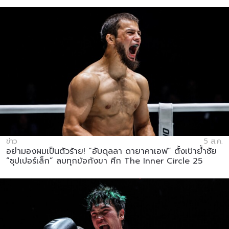
ข่าว
5 ส.ค.
อย่ามองผมเป็นตัวร้าย! “อับดุลลา ดายาคาเอฟ” ตั้งเป้าย้ำชัย
“ซุปเปอร์เล็ก” ลบทุกข้อกังขา ศึก The Inner Circle 25