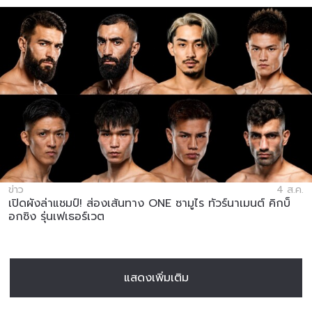
ข่าว
4 ส.ค.
เปิดผังล่าแชมป์! ส่องเส้นทาง ONE ซามูไร ทัวร์นาเมนต์ คิกบ็
อกซิง รุ่นเฟเธอร์เวต
แสดงเพิ่มเติม