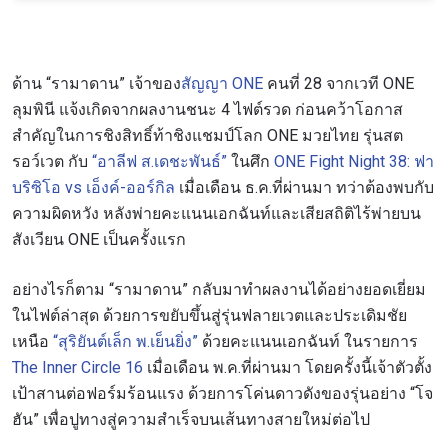
ด้าน “รามาดาน” เจ้าของ
สัญญา ONE
คนที่ 28 จากเวที ONE
ลุมพินี แจ้งเกิดจากผลงานชนะ 4 ไฟต์รวด ก่อนคว้าโอกาส
สำคัญในการชิงสิทธิ์ท้าชิงแชมป์โลก ONE มวยไทย รุ่นสต
รอว์เวต กับ
“อาลีฟ ส.เดชะพันธ์”
ในศึก
ONE Fight Night 38: ฟา
บริซิโอ vs เอ็งค์-ออร์กิล
เมื่อเดือน ธ.ค.ที่ผ่านมา ทว่าต้องพบกับ
ความผิดหวัง หลังพ่ายคะแนนเอกฉันท์และเสียสถิติไร้พ่ายบน
สังเวียน ONE เป็นครั้งแรก
อย่างไรก็ตาม “รามาดาน” กลับมาทำผลงานได้อย่างยอดเยี่ยม
ในไฟต์ล่าสุด ด้วยการขยับขึ้นสู่รุ่นฟลายเวตและประเดิมชัย
เหนือ
“สุริยันต์เล็ก พ.เย็นยิ่ง”
ด้วยคะแนนเอกฉันท์ ในรายการ
The Inner Circle 16
เมื่อเดือน พ.ค.ที่ผ่านมา โดยครั้งนี้เจ้าตัวตั้ง
เป้าสานต่อฟอร์มร้อนแรง ด้วยการโค่นดาวดังของรุ่นอย่าง “โจ
ฮัน” เพื่อปูทางสู่ความสำเร็จบนเส้นทางสายใหม่ต่อไป