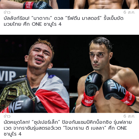
ข่าว
6 ส.ค.
บัลลังก์ร้อน! “นาดากะ” ดวล “รีฟดีน มาสดอร์” รั้งเข็มขัด
มวยไทย ศึก ONE ซามูไร 4
ข่าว
6 ส.ค.
นัดหยุดโลก! “ซุปเปอร์เล็ก” ป้องกันแชมป์คิกบ็อกซิง รุ่นฟลาย
เวต จากราชันรุ่นสตรอว์เวต “โจนาธาน ดิ เบลลา” ศึก ONE
ซามูไร 4