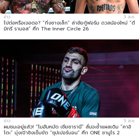
ข่าว
5 ส.ค.
ไปต่อหรือเจอตอ? “กิ่งซางเล็ก” ล่าชัยกู้ฟอร์ม ดวลน้องใหม่ “ดี
มิทรี รามอส” ศึก The Inner Circle 26
ข่าว
5 ส.ค.
ผมชนะอยู่แล้ว! “โมฮัมหมัด เซียซารานี” ลั่นจะซ้ำแผลเดิม “คาอิ
โตะ” มุ่งเป้าชิงเข็มขัด “ซุปเปอร์บอน” ศึก ONE ซามูไร 2