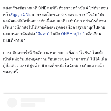
หลังสร้างชื่อจากเวที ONE ลุมพินี ด้วยการคว้าชัย 4 ไฟต์รวดจน
คว้า
สัญญา ONE
มาครองเป็นคนที่ 6 ของรายการ “โจฮัน” ยัง
คงพัฒนาฝีมือขึ้นอย่างต่อเนื่องบนเวทีระดับโลก อย่างไรก็ตาม
เส้นทางที่กำลังไปได้สวยต้องสะดุดลง เมื่อล่าสุดเขาบุกไปพ่าย
คะแนนเอกฉันท์ต่อ
“ชิมอน”
ในศึก
ONE ซามูไร 1
เมื่อเดือน
เม.ย.ที่ผ่านมา
การกลับมาครั้งนี้ จึงมีความหมายอย่างยิ่งต่อ “โจฮัน” โดยตั้ง
เป้าคืนฟอร์มเก่งหยุดความร้อนแรงของ “รามาดาน” ให้ได้ เพื่อ
กู้ชื่อเสียง และพิสูจน์ว่าตัวเองคือหนึ่งในนักชกระดับแถวหน้า
ของรุ่นนี้