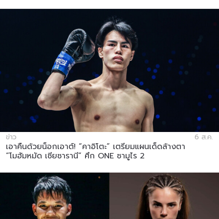
ข่าว
6 ส.ค.
เอาคืนด้วยน็อกเอาต์! “คาอิโตะ” เตรียมแผนเด็ดล้างตา
“โมฮัมหมัด เซียซารานี” ศึก ONE ซามูไร 2