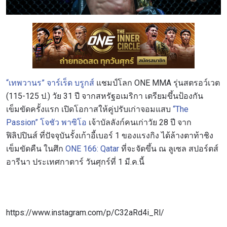
“เทพวานร” จาร์เร็ด บรูกส์
แชมป์โลก ONE MMA รุ่นสตรอว์เวต
(115-125 ป.) วัย 31 ปี จากสหรัฐอเมริกา เตรียมขึ้นป้องกัน
เข็มขัดครั้งแรก เปิดโอกาสให้คู่ปรับเก่าจอมแสบ
“The
Passion” โจชัว พาซิโอ
เจ้าบัลลังก์คนเก่าวัย 28 ปี จาก
ฟิลิปปินส์ ที่ปัจจุบันรั้งเก้าอี้เบอร์ 1 ของแรงกิง ได้ล้างตาท้าชิง
เข็มขัดคืน ในศึก
ONE 166: Qatar
ที่จะจัดขึ้น ณ ลูเซล สปอร์ตส์
อารีนา ประเทศกาตาร์ วันศุกร์ที่ 1 มี.ค.นี้
https://www.instagram.com/p/C32aRd4i_Rl/