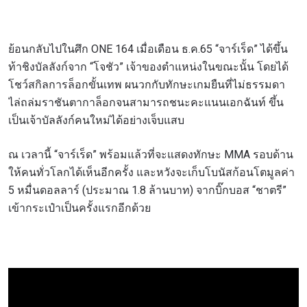
ย้อนกลับไปในศึก ONE 164 เมื่อเดือน ธ.ค.65 “จาร์เร็ด” ได้ขึ้น
ท้าชิงบัลลังก์จาก “โจชัว” เจ้าของตำแหน่งในขณะนั้น โดยได้
โชว์สกิลการล็อกขั้นเทพ ผนวกกับทักษะเกมยืนที่ไม่ธรรมดา
ไล่ถล่มราชันตากาล็อกจนสามารถชนะคะแนนเอกฉันท์ ขึ้น
เป็นเจ้าบัลลังก์คนใหม่ได้อย่างเจ็บแสบ
ณ เวลานี้ “จาร์เร็ด” พร้อมแล้วที่จะแสดงทักษะ MMA รอบด้าน
ให้คนทั่วโลกได้เห็นอีกครั้ง และหวังจะเก็บโบนัสก้อนโตมูลค่า
5 หมื่นดอลลาร์ (ประมาณ 1.8 ล้านบาท) จากบิ๊กบอส “ชาตรี”
เข้ากระเป๋าเป็นครั้งแรกอีกด้วย