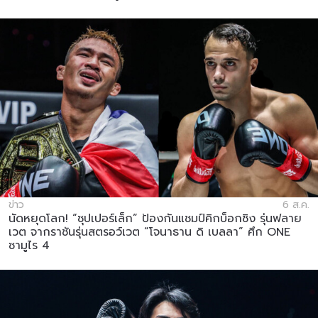
ข่าว
6 ส.ค.
นัดหยุดโลก! “ซุปเปอร์เล็ก” ป้องกันแชมป์คิกบ็อกซิง รุ่นฟลาย
เวต จากราชันรุ่นสตรอว์เวต “โจนาธาน ดิ เบลลา” ศึก ONE
ซามูไร 4