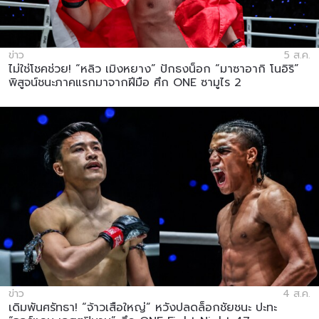
ข่าว
5 ส.ค.
ไม่ใช่โชคช่วย! “หลิว เมิงหยาง” ปักธงน็อก “มาซาอากิ โนอิริ”
พิสูจน์ชนะภาคแรกมาจากฝีมือ ศึก ONE ซามูไร 2
ข่าว
4 ส.ค.
เดิมพันศรัทธา! “จ้าวเสือใหญ่” หวังปลดล็อกชัยชนะ ปะทะ