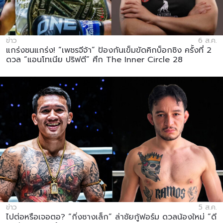
ข่าว
6 ส.ค.
แกร่งชนแกร่ง! “เพชรจีจ้า” ป้องกันเข็มขัดคิกบ็อกซิง ครั้งที่ 2
ดวล “แอนโทเนีย ปริฟตี” ศึก The Inner Circle 28
ข่าว
5 ส.ค.
ไปต่อหรือเจอตอ? “กิ่งซางเล็ก” ล่าชัยกู้ฟอร์ม ดวลน้องใหม่ “ดี