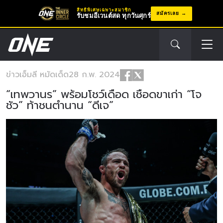
สิทธิพิเศษเฉพาะสมาชิก
สมัครเลย
รับชมอีเวนต์สด ทุกวันศุกร์
ข่าว
เอ็มลี หมัดเด็ด
28 ก.พ. 2024
“เทพวานร” พร้อมโชว์เดือด เชือดขาเก่า “โจ
ชัว” ท้าชนตำนาน “ดีเจ”