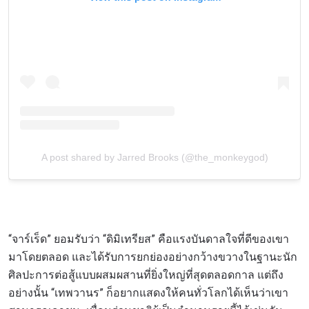
A post shared by Jarred Brooks (@the_monkeygod)
“จาร์เร็ด” ยอมรับว่า “ดิมิเทรียส” คือแรงบันดาลใจที่ดีของเขา
มาโดยตลอด และได้รับการยกย่องอย่างกว้างขวางในฐานะนัก
ศิลปะการต่อสู้แบบผสมผสานที่ยิ่งใหญ่ที่สุดตลอดกาล แต่ถึง
อย่างนั้น “เทพวานร” ก็อยากแสดงให้คนทั่วโลกได้เห็นว่าเขา