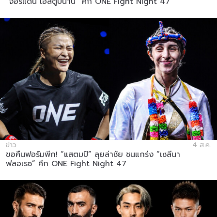
“จอร์แดน เอสตูปินาน” ศึก ONE Fight Night 47
ข่าว
4 ส.ค.
ขอคืนฟอร์มพีก! “แสตมป์” ลุยล่าชัย ชนแกร่ง “เซลีนา
ฟลอเรซ” ศึก ONE Fight Night 47