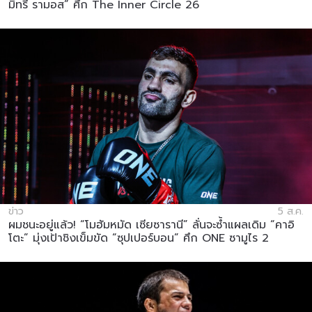
มิทรี รามอส” ศึก The Inner Circle 26
ข่าว
5 ส.ค.
ผมชนะอยู่แล้ว! “โมฮัมหมัด เซียซารานี” ลั่นจะซ้ำแผลเดิม “คาอิ
โตะ” มุ่งเป้าชิงเข็มขัด “ซุปเปอร์บอน” ศึก ONE ซามูไร 2