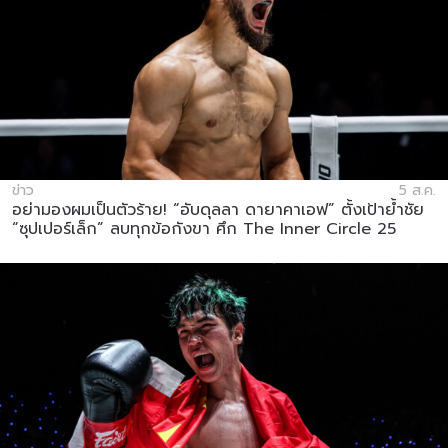
ข่าว
5 ส.ค.
อย่ามองผมเป็นตัวร้าย! “อับดุลลา ดายาคาเอฟ” ตั้งเป้าย้ำชัย
“ซุปเปอร์เล็ก” ลบทุกข้อกังขา ศึก The Inner Circle 25