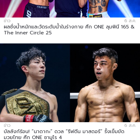
ข่าว
6 ส.ค.
ผลชั่งน้ำหนักและวัดระดับน้ำในร่างกาย ศึก ONE ลุมพินี 165 &
The Inner Circle 25
ข่าว
6 ส.ค.
บัลลังก์ร้อน! “นาดากะ” ดวล “รีฟดีน มาสดอร์” รั้งเข็มขัด
มวยไทย ศึก ONE ซามูไร 4