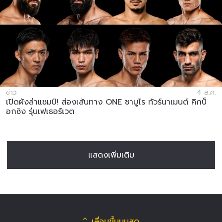
ข่าว
4 ส.ค.
เปิดผังล่าแชมป์! ส่องเส้นทาง ONE ซามูไร ทัวร์นาเมนต์ คิกบ็
อกซิง รุ่นเฟเธอร์เวต
แสดงเพิ่มเติม
เลื่อนขึ้นบนสุด