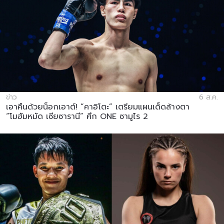
ข่าว
6 ส.ค.
เอาคืนด้วยน็อกเอาต์! “คาอิโตะ” เตรียมแผนเด็ดล้างตา
“โมฮัมหมัด เซียซารานี” ศึก ONE ซามูไร 2