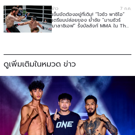
ข่าว
7 ก.ค.
เข็มขัดต้องอยู่ที่เดิม! “โจชัว พาซิโอ”
เตรียมปล่อยของ ย้ำชัย “มานซัวร์
มาลาชิเอฟ” รั้งบัลลังก์ MMA ใน The
Inner Circle 21
ดูเพิ่มเติมในหมวด ข่าว