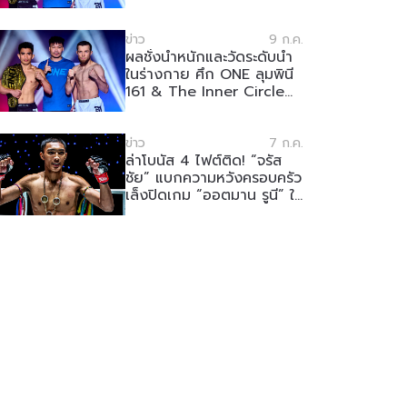
ข่าว
9 ก.ค.
ผลชั่งน้ำหนักและวัดระดับน้ำ
ในร่างกาย ศึก ONE ลุมพินี
161 & The Inner Circle
21
ข่าว
7 ก.ค.
ล่าโบนัส 4 ไฟต์ติด! “จรัส
ชัย” แบกความหวังครอบครัว
เล็งปิดเกม “ออตมาน รูนี” ใน
ศึก ONE ลุมพินี 161