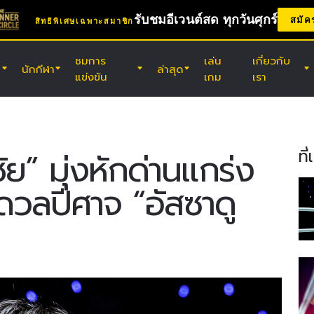
รับชมอีเวนต์สด ทุกวันศุกร์
สมัค
สิทธิพิเศษเฉพาะสมาชิก
ชมการ
เล่น
เกี่ยวกับ
นักกีฬา
ล่าสุด
แข่งขัน
เกม
เรา
(ส.) 8 ส.ค. 8:30 น. UTC
เอบาระ เวฟ อารีนา โอตะ, โตเกียว
ONE ซามูไร 2
ที
ชัย” มุ่งหักด่านแกร่ง
งดวลปีศาจ “อัสซาดู
(ศ.) 14 ส.ค. 11:30 น. UTC
สนามมวยเวทีลุมพินี, กรุงเทพฯ
ONE ลุมพินี 166 & The Inner Circle
26