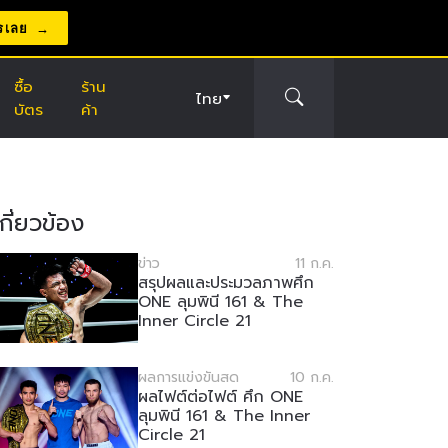
รเลย
ซื้อ
ร้าน
ไทย
บัตร
ค้า
่เกี่ยวข้อง
ข่าว
11 ก.ค.
สรุปผลและประมวลภาพศึก
ONE ลุมพินี 161 & The
Inner Circle 21
ผลการแข่งขันสด
10 ก.ค.
ผลไฟต์ต่อไฟต์ ศึก ONE
ลุมพินี 161 & The Inner
Circle 21