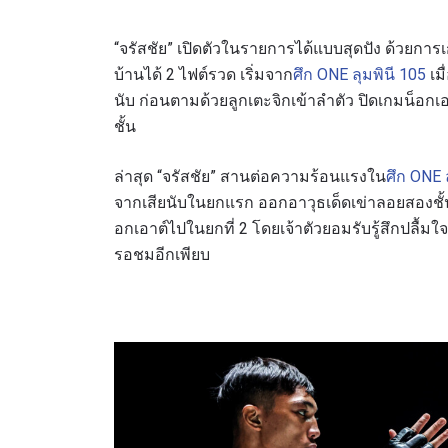
“จรัสชัย” เปิดตัวในรายการได้แบบสุดปัง ด้วยกา
บ้านได้ 2 ไฟต์รวด เริ่มจาก
ศึก ONE ลุมพินี 105
เมื
นับ ก่อนตามด้วยลูกเตะจิกเข้าลำตัว ปิดเกมน็อก
ชั้น
ล่าสุด “จรัสชัย” สานต่อความร้อนแรงใน
ศึก ONE 
จากเสียนับในยกแรก ออกอาวุธเด็ดเข่าลอยสองชั้
อกเอาต์ไปในยกที่ 2 โดยเจ้าตัวยอมรับรู้สึกปลื้
สมัค
รอชมอีกเพียบ
เพื่อไม่
ก่อนใคร 
อีเมล
ชื่อ