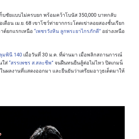
รเก็บชัยแบบไม่ครบยก พร้อมคว้าโบนัส 350,000 บาทกลับ
่อเดือน เม.ย. 68 เขาโชว์ท่ายากกระโดดเข่าลอยสองชั้นเรียก
เอาต์ยกแรกเหนือ
“เพชรวังหิน ลูกพระยาไกรภักดี”
อย่างเหนือ
ลุมพินี 140
เมื่อวันที่ 30 ม.ค. ที่ผ่านมา เมื่อพลิกสถานการณ์
นใส่
“สรรเพชร ส.สละชีพ”
จนฝืนทนยืนสู้ต่อไม่ไหว ปิดเกมน็
มใจในผลงานที่แสดงออกมา และยืนยันว่าเตรียมอาวุธเด็ดมาให้
รเพื่อไม่พลาดข่าวเด็ด
พลาดข่าวสารของ ONE รีบลงทะเบียนตอนนี้ เพื่อรับข้อมูลอัปเ
รวมทั้งข้อเสนอและสิทธิพิเศษในการเลือกที่นั่งที่ดีที่สุดในสน
คู่แข่ง
อีเวนต์