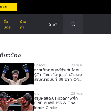
รเลย
ซื้อ
ร้าน
ไทย
บัตร
ค้า
่เกี่ยวข้อง
บทความ
23 พ.ค.
จากเด็กถูกบุลลีสู่ระดับโลก!
รู้จัก “โชมะ โอกุมุระ” เจ้าของ
สัญญาฉบับที่ 39 จาก ONE
ลุมพินี
ข่าว
23 พ.ค.
สรุปผลและประมวลภาพศึก
ONE ลุมพินี 155 & The
Inner Circle