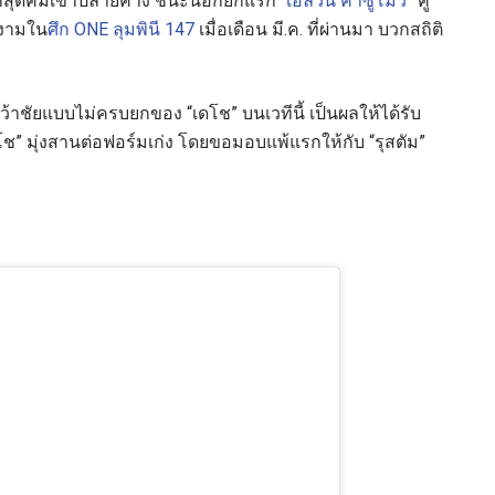
นศอกสุดคมเข้าปลายคาง ชนะน็อกยกแรก
“เอลวิน คาซูโมวี”
คู่
ยงามใน
ศึก ONE ลุมพินี 147
เมื่อเดือน มี.ค. ที่ผ่านมา บวกสถิติ
ว้าชัยแบบไม่ครบยกของ “เดโช” บนเวทีนี้ เป็นผลให้ได้รับ
ช” มุ่งสานต่อฟอร์มเก่ง โดยขอมอบแพ้แรกให้กับ “รุสตัม”
รเพื่อไม่พลาดข่าวเด็ด
พลาดข่าวสารของ ONE รีบลงทะเบียนตอนนี้ เพื่อรับข้อมูลอัปเ
รวมทั้งข้อเสนอและสิทธิพิเศษในการเลือกที่นั่งที่ดีที่สุดในสน
คู่แข่ง
อีเวนต์