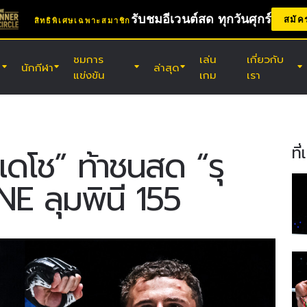
รับชมอีเวนต์สด ทุกวันศุกร์
สมัค
สิทธิพิเศษเฉพาะสมาชิก
ชมการ
เล่น
เกี่ยวกับ
นักกีฬา
ล่าสุด
แข่งขัน
เกม
เรา
(ศ.) 7 ส.ค. 11:30 น. UTC
สนามมวยเวทีลุมพินี, กรุงเทพฯ
ONE ลุมพินี 165 & The Inner Circle
ที
เดโช” ท้าชนสด “รุ
25
NE ลุมพินี 155
(ส.) 8 ส.ค. 8:30 น. UTC
เอบาระ เวฟ อารีนา โอตะ, โตเกียว
ONE ซามูไร 2