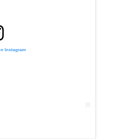
ดูไฮไลต์การแข่งขัน
สมัคร
แบบฟอร์มนี้ถือว่าท่านให้ความยินยอมให้เรารวบรวม ใช้งาน 
on Instagram
ูลของท่านภายใต้นโยบายความเป็นส่วนตัวของเรา ท่านสามา
การสมัครรับข่าวสารได้ตลอดเวลา