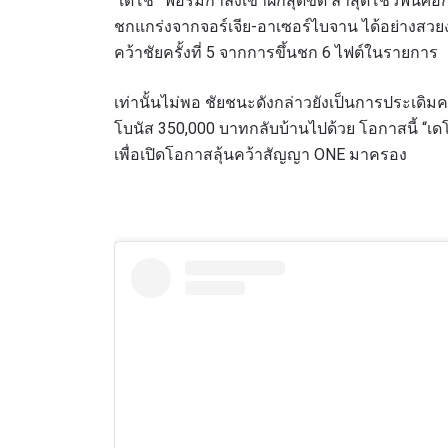
“เดโช” ฟอร์มกำลังเข้าฝักสุดขีด ล่าสุดโชว์ฟั
ชกแกร่งจากจอร์เจีย-อาเซอร์ไบจาน ได้อย่างสว
คว้าชัยครั้งที่ 5 จากการขึ้นชก 6 ไฟต์ในรายการ
เท่านั้นไม่พอ ชัยชนะดังกล่าวยังเป็นการประเดิมค
โบนัส 350,000 บาทกลับบ้านไปด้วย โอกาสนี้ “เดโ
เพื่อเปิดโอกาสลุ้นคว้าสัญญา ONE มาครอง
สมัค
เพื่อไม่
ก่อนใคร 
อีเมล
ชื่อ