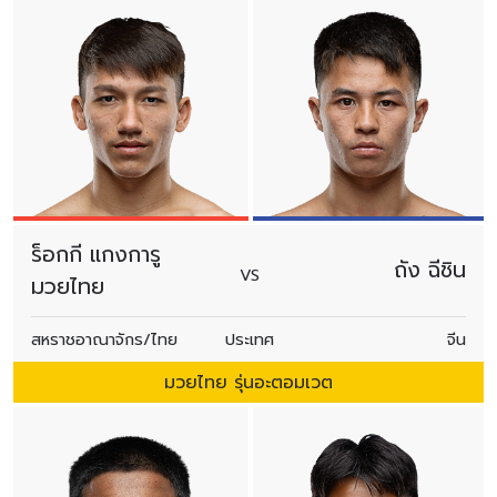
ร็อกกี แกงการู
ถัง ฉีชิน
VS
มวยไทย
สหราชอาณาจักร/ไทย
ประเทศ
จีน
มวยไทย รุ่นอะตอมเวต