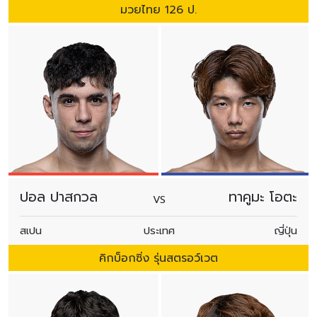
มวยไทย 126 ป.
ปอล ปาสกวล
ทาคูมะ โอตะ
VS
สเปน
ประเทศ
ญี่ปุ่น
คิกบ็อกซิ่ง รุ่นสตรอว์เวต