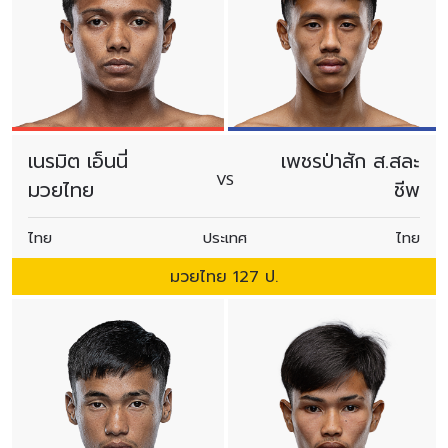
สมัครเพื่อไม่พลาดข่าวเด็ด
เพื่อไม่พลาดข่าวสารของ ONE รีบลงทะเบียนตอนนี้
เพื่อรับข้อมูลอัปเดตล่าสุดก่อนใคร รวมทั้งข้อเสนอ
และสิทธิพิเศษในการเลือกที่นั่งที่ดีที่สุดในสนาม
อีเมล
คู่แข่ง
เนรมิต เอ็นนี่
เพชรป่าสัก ส.สละ
VS
มวยไทย
ชีพ
อีเวนต์
ชื่อ
ไทย
ประเทศ
ไทย
มวยไทย 127 ป.
ดูไฮไลต์การแข่งขัน
สมัคร
การส่งแบบฟอร์มนี้ถือว่าท่านให้ความยินยอมให้เรา
รวบรวม ใช้งาน และเปิดเผยข้อมูลของท่านภายใต้
นโยบายความเป็นส่วนตัวของเรา ท่านสามารถ
ยกเลิกการสมัครรับข่าวสารได้ตลอดเวลา