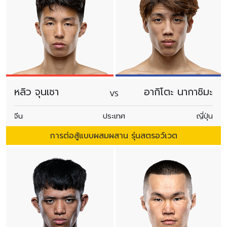
หลิว จุนเชา
อากิโตะ นากาชิมะ
VS
จีน
ประเทศ
ญี่ปุ่น
การต่อสู้แบบผสมผสาน รุ่นสตรอว์เวต