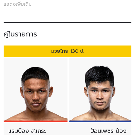
ชื่อดังมาวัดฝีมือกันทั้งสิ้น 12 คู่ พร้อมส่งออกไปยัง 195 ประเทศ
แสดงเพิ่มเติม
ทั่วโลก ได้ร่วมเชียร์แบบสุดเสียงไปพร้อมกัน
คู่เอกนำรายการ
“ป้อมเพชร พานทองยิม”
มวยซ้ายใจสู้ วัย 26 ปี
จากบุรีรัมย์ ขอทำหน้าที่เป็นไฟแดงหยุดความร้อนแรงของ
คู่ในรายการ
“แรมบ๊อง ส.เถระพัฒน์”
จอมบู๊สายแข็ง วัย 27 ปี จากลำพูน ที่
ชนะมา 7 ไฟต์ติดลงให้ได้ ในกติกามวยไทย 130 ป.
มวยไทย 130 ป.
ด้านคู่เอกภาคอินเตอร์
“อิสไลย์ เอริกา โบโมกาว”
มวยหญิงไร้
พ่าย วัย 24 ปี จากฟิลิปปินส์ พร้อมสานต่อฟอร์มร้อนรับมือน้อง
ใหม่จากสเปน “เนเรีย รูบิโอ” วัย 21 ปี ที่หวังมาเปิดตัวครั้งแรก
ให้แฟนมวยทุกคนจดจำ ในกติกามวยไทย 103 ป.
เท่านั้นไม่พอยังมีคู่มวยที่น่าดูอีกมากมาย อาทิ
“เด็ดดวงเล็ก วัน
ของโอม MBK”
ท้าสาดแข้งแลกหมัด
“เพชรทองหล่อ ศิษย์หลวง
พี่น้ำฝน”
รวมถึงลุ้นผลงานของ
“กอไผ่ ส.ยิ่งเจริญการช่าง”
รับมือน้องใหม่ “เจ้าปืนใหญ่ เกียรติก้องเกรียงไกร”
แรมบ๊อง ส.เถระ
ป้อมเพชร ป๋อง