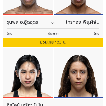
ขุนพล อ.อู๊ดอุดร
ไกรทอง พียู.ผ้าใบ
VS
ไทย
ประเทศ
ไทย
มวยไทย 103 ป.
อิสไลย์ เอริกา โบโม