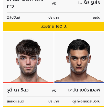
เนเรีย รูบิโอ
VS
กาว
ฟิลิปปินส์
ประเทศ
สเปน
มวยไทย 160 ป.
รูดี ดา ซิลวา
เคนัน เบย์รามอฟ
VS
สกอตแลนด์
ประเทศ
ตุรกี/อาเซอร์ไบจาน