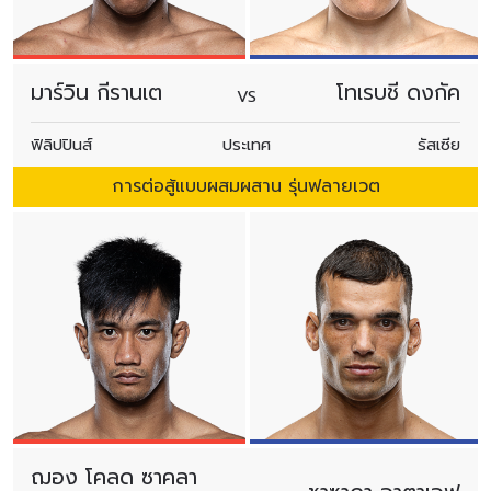
มาร์วิน กีรานเต
โทเรบชี ดงกัค
VS
ฟิลิปปินส์
ประเทศ
รัสเซีย
การต่อสู้แบบผสมผสาน รุ่นฟลายเวต
ฌอง โคลด ซาคลา