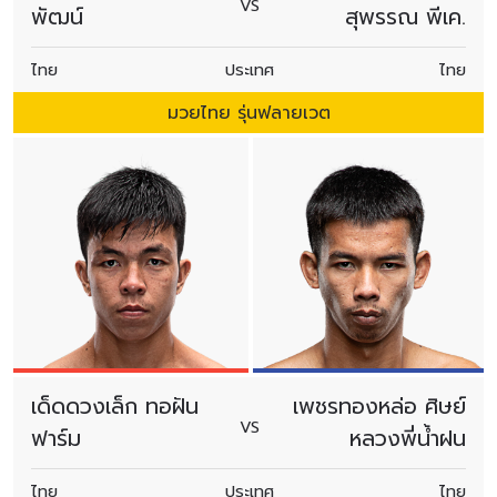
VS
พัฒน์
สุพรรณ พีเค.
ไทย
ประเทศ
ไทย
มวยไทย รุ่นฟลายเวต
เด็ดดวงเล็ก ทอฝัน
เพชรทองหล่อ ศิษย์
VS
ฟาร์ม
หลวงพี่น้ำฝน
ไทย
ประเทศ
ไทย