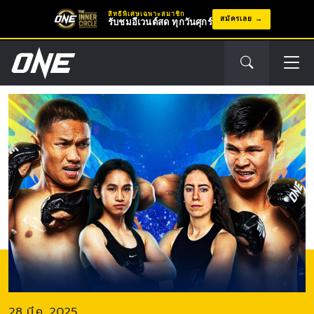
สิทธิพิเศษเฉพาะสมาชิก
สมัครเลย
รับชมอีเวนต์สด ทุกวันศุกร์
อีเวนต์
ถัด
ไป
28 มี.ค. 2025