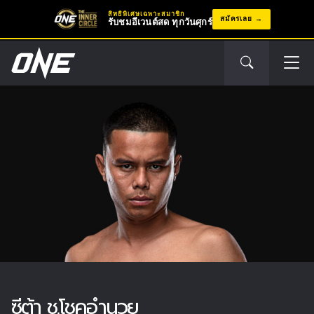
สิทธิพิเศษเฉพาะสมาชิก
สมัครเลย
รับชมอีเวนต์สด ทุกวันศุกร์
ซีต้า ช.โชคอำนวย