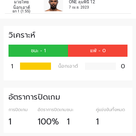
มวยไทย
ONE ลุมพินี 12
อีเมล
คู่แข่ง
น็อกเอาต์
7 เม.ย. 2023
ยก 1 (1:55)
อีเวนต์
ชื่อ
วิเคราะห์
ชนะ - 1
แพ้ - 0
ดูไฮไลต์การแข่งขัน
สมัคร
1
0
น็อกเอาต์
การส่งแบบฟอร์มนี้ถือว่าท่านให้ความยินยอมให้เรา
รวบรวม ใช้งาน และเปิดเผยข้อมูลของท่านภายใต้
นโยบายความเป็นส่วนตัวของเรา ท่านสามารถ
ยกเลิกการสมัครรับข่าวสารได้ตลอดเวลา
อัตราการปิดเกม
การปิดเกม
อัตราการปิดเกม
ชนะ
คู่แข่งขันทั้งหมด
1
100%
1
1