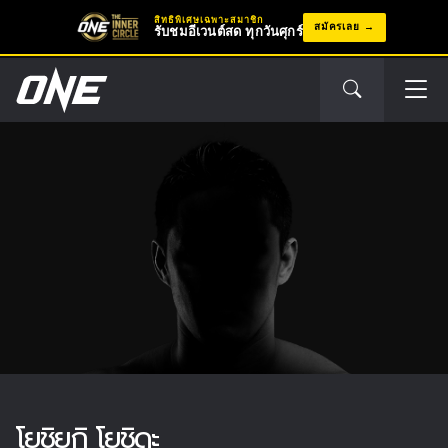
สิทธิพิเศษเฉพาะสมาชิก
สมัครเลย
รับชมอีเวนต์สด ทุกวันศุกร์
โยชิยูกิ โยชิดะ