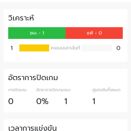
วิเคราะห์
อีเวนต์
ชื่อ
ชนะ - 1
แพ้ - 0
ดูไฮไลต์การแข่งขัน
1
0
สมัคร
คะแนนเอกฉันท์
การส่งแบบฟอร์มนี้ถือว่าท่านให้ความยินยอมให้เรา
รวบรวม ใช้งาน และเปิดเผยข้อมูลของท่านภายใต้
นโยบายความเป็นส่วนตัวของเรา ท่านสามารถ
อัตราการปิดเกม
ยกเลิกการสมัครรับข่าวสารได้ตลอดเวลา
การปิดเกม
อัตราการปิดเกม
ชนะ
คู่แข่งขันทั้งหมด
0
0%
1
1
เวลาการแข่งขัน