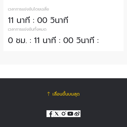
เวลาการแข่งขันโดยเฉลี่ย
11 นาที : 00 วินาที
เวลาการแข่งขันทั้งหมด
0 ชม. : 11 นาที : 00 วินาที :
เลื่อนขึ้นบนสุด