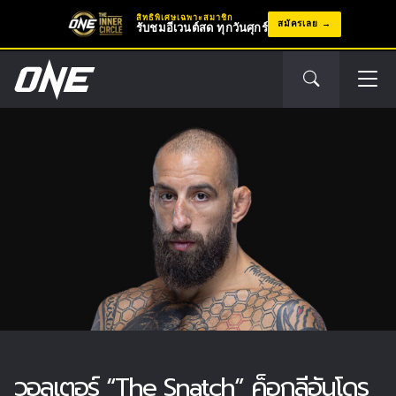
สิทธิพิเศษเฉพาะสมาชิก
สมัครเลย
รับชมอีเวนต์สด ทุกวันศุกร์
วอลเตอร์ “The Snatch” ค็อกลีอันโดร