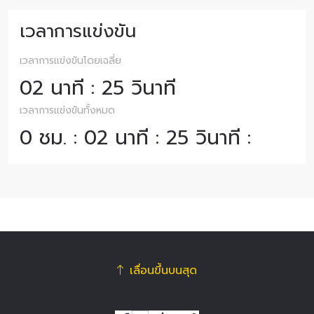
เวลาการแข่งขัน
เวลาการแข่งขันโดยเฉลี่ย
02 นาที : 25 วินาที
เวลาการแข่งขันทั้งหมด
0 ชม. : 02 นาที : 25 วินาที :
เลื่อนขึ้นบนสุด