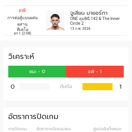
เพื่อรับข้อมูลอัปเดตล่าสุดก่อนใคร รวมทั้งข้อเสนอ
และสิทธิพิเศษในการเลือกที่นั่งที่ดีที่สุดในสนาม
แพ้
จูเลียน มายอร์กา
อีเมล
การต่อสู้แบบผสม
คู่แข่ง
ONE ลุมพินี 142 & The Inner
Circle 2
ผสาน
13 ก.พ. 2026
ทีเคโอ
ยก 1 (2:08)
อีเวนต์
ชื่อ
วิเคราะห์
ดูไฮไลต์การแข่งขัน
สมัคร
ชนะ - 0
แพ้ - 1
การส่งแบบฟอร์มนี้ถือว่าท่านให้ความยินยอมให้เรา
0
1
รวบรวม ใช้งาน และเปิดเผยข้อมูลของท่านภายใต้
ทีเคโอ
นโยบายความเป็นส่วนตัวของเรา ท่านสามารถ
ยกเลิกการสมัครรับข่าวสารได้ตลอดเวลา
อัตราการปิดเกม
การปิดเกม
อัตราการปิดเกม
ชนะ
คู่แข่งขันทั้งหมด