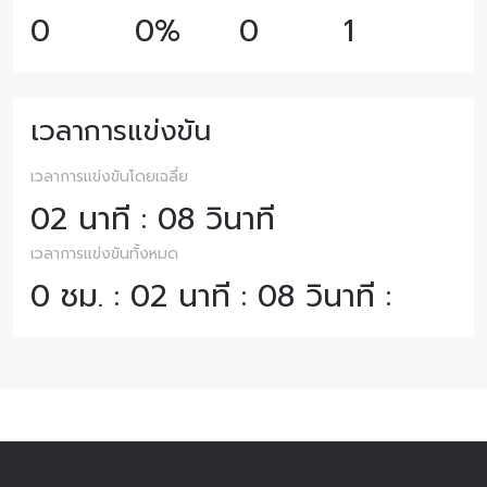
0
0%
0
1
เวลาการแข่งขัน
เวลาการแข่งขันโดยเฉลี่ย
02 นาที : 08 วินาที
เวลาการแข่งขันทั้งหมด
0 ชม. : 02 นาที : 08 วินาที :