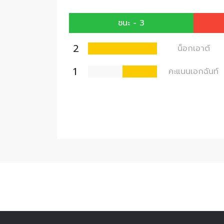
ชนะ - 3
2
น็อกเอาต์
1
คะแนนเอกฉันท์