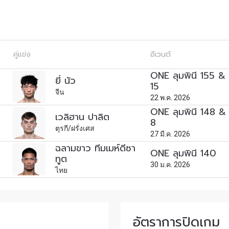
พลาดข่าวสารของ ONE รีบลงทะเบียนตอนนี้ เพื่อรับข้อมูลอัปเ
รวมทั้งข้อเสนอและสิทธิพิเศษในการเลือกที่นั่งที่ดีที่สุดในสน
คู่แข่ง
คู่แข่ง
อีเวนต์
ONE ลุมพินี 155 &
อีเวนต์
ยี่ นัว
15
จีน
22 พ.ค. 2026
ONE ลุมพินี 148 &
เวลิฮาน ปาลิต
ดูไฮไลต์การแข่งขัน
8
ตุรกี/ฝรั่งเศส
สมัคร
27 มี.ค. 2026
ฉลามขาว ทีมเมห์ดีซา
ONE ลุมพินี 140
แบบฟอร์มนี้ถือว่าท่านให้ความยินยอมให้เรารวบรวม ใช้งาน 
ทูต
30 ม.ค. 2026
ูลของท่านภายใต้นโยบายความเป็นส่วนตัวของเรา ท่านสามา
ไทย
การสมัครรับข่าวสารได้ตลอดเวลา
อัตราการปิดเกม