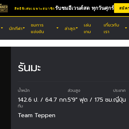
รับชมอีเวนต์สด ทุกวันศุกร์
สมัค
สิทธิพิเศษเฉพาะสมาชิก
ชมการ
เล่น
เกี่ยวกับ
นักกีฬา
ล่าสุด
แข่งขัน
เกม
เรา
(ศ.) 7 ส.ค. 11:30 น. UTC
สนามมวยเวทีลุมพินี, กรุงเทพฯ
ONE ลุมพินี 165 & The Inner Circle
รันมะ
25
(ส.) 8 ส.ค. 8:30 น. UTC
เอบาระ เวฟ อารีนา โอตะ, โตเกียว
น้ำหนัก
ส่วนสูง
ประเทศ
ONE ซามูไร 2
142.6 ป. / 64.7 กก.
5'9" ฟุต / 175 ซม.
ญี่ปุ่น
ทีม
Team Teppen