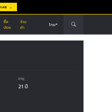
รเลย
ซื้อ
ร้าน
ไทย
บัตร
ค้า
อายุ
21 ปี