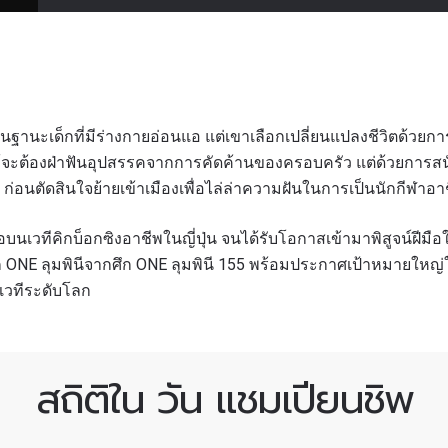
ในฐานะเด็กที่มีร่างกายอ่อนแอ แต่เขาเลือกเปลี่ยนแปลงชีวิตด้วยการเ
จะต้องฝ่าฟันอุปสรรคจากการคัดค้านของครอบครัว แต่ด้วยการสนั
่อนตัดสินใจย้ายเข้าเมืองเพื่อไล่ล่าความฝันในการเป็นนักกีฬาอาช
างชื่อบนเวทีคิกบ็อกซิงอาชีพในญี่ปุ่น จนได้รับโอกาสเข้ามาพิสูจน์
จาก ONE ลุมพินีจากศึก ONE ลุมพินี 155 พร้อมประกาศเป้าหมายให
เวทีระดับโลก
สถิติใน วัน แชมเปียนชิพ
รเพื่อไม่พลาดข่าวเด็ด