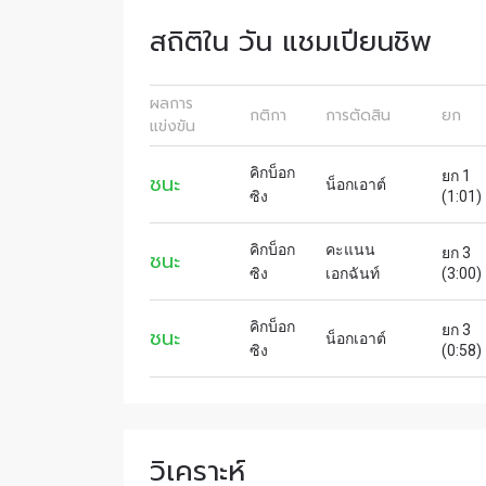
เพื่อไม่
สถิติใน วัน แชมเปียนชิพ
ก่อนใคร 
อีเมล
ผลการ
กติกา
การตัดสิน
ยก
แข่งขัน
ชื่อ
คิกบ็อก
ยก 1
ชนะ
น็อกเอาต์
ซิง
(1:01)
คิกบ็อก
คะแนน
ยก 3
ชนะ
ซิง
เอกฉันท์
(3:00)
การส่ง
คิกบ็อก
ยก 3
ชนะ
น็อกเอาต์
ซิง
(0:58)
เผยข้อม
วิเคราะห์