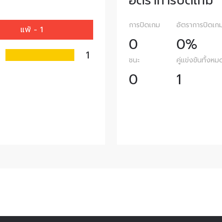
อัตราการปิดเกม
ดูไฮไลต์การแข่งขัน
สมัคร
การปิดเกม
อัตราการปิดเก
แพ้ - 1
0
0%
แบบฟอร์มนี้ถือว่าท่านให้ความยินยอมให้เรารวบรวม ใช้งาน 
1
ูลของท่านภายใต้นโยบายความเป็นส่วนตัวของเรา ท่านสามา
ชนะ
คู่แข่งขันทั้งหม
การสมัครรับข่าวสารได้ตลอดเวลา
0
1