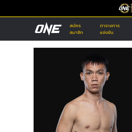
สมัคร
ตารางการ
สมาชิก
แข่งขัน