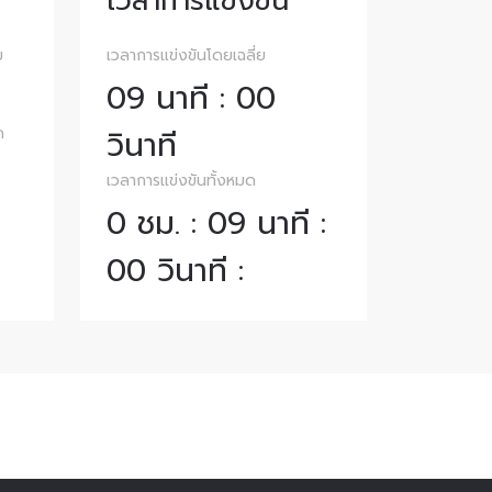
เวลาการแข่งขัน
ม
เวลาการแข่งขันโดยเฉลี่ย
09 นาที : 00
และเปิด
รถยกเลิก
ด
วินาที
เวลาการแข่งขันทั้งหมด
0 ชม. : 09 นาที :
00 วินาที :