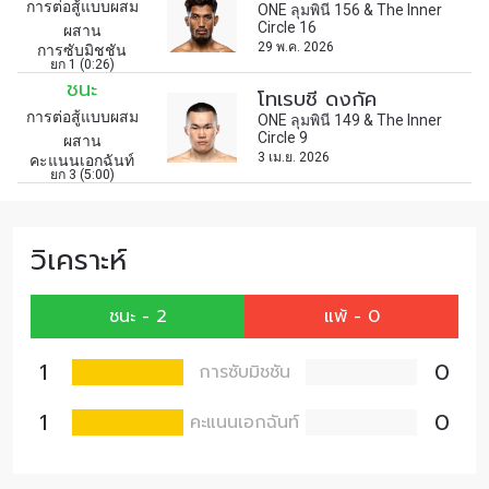
การต่อสู้แบบผสม
ONE ลุมพินี 156 & The Inner
เพื่อไม่พลาดข่าวสารของ ONE รีบลงทะเบียนตอนนี้
Circle 16
ผสาน
เพื่อรับข้อมูลอัปเดตล่าสุดก่อนใคร รวมทั้งข้อเสนอ
29 พ.ค. 2026
การซับมิชชัน
ยก 1 (0:26)
และสิทธิพิเศษในการเลือกที่นั่งที่ดีที่สุดในสนาม
ชนะ
โทเรบชี ดงกัค
อีเมล
คู่แข่ง
การต่อสู้แบบผสม
ONE ลุมพินี 149 & The Inner
Circle 9
ผสาน
3 เม.ย. 2026
คะแนนเอกฉันท์
ยก 3 (5:00)
อีเวนต์
ชื่อ
วิเคราะห์
ดูไฮไลต์การแข่งขัน
สมัคร
ชนะ - 2
แพ้ - 0
การส่งแบบฟอร์มนี้ถือว่าท่านให้ความยินยอมให้เรา
1
0
รวบรวม ใช้งาน และเปิดเผยข้อมูลของท่านภายใต้
การซับมิชชัน
นโยบายความเป็นส่วนตัวของเรา ท่านสามารถ
1
0
คะแนนเอกฉันท์
ยกเลิกการสมัครรับข่าวสารได้ตลอดเวลา