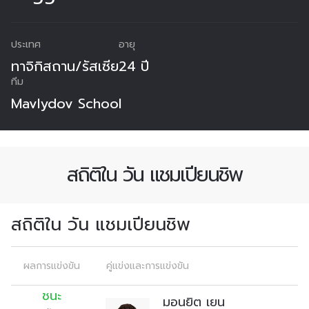
ประเทศ
อายุ
ทาจิกิสถาน
/
รัสเซีย
24 ปี
ทีม
Mavlydov School
สถิติใน วัน แชมเปียนชิพ
สถิติใน วัน แชมเปียนชิพ
ผลการแข่งขัน
คู่แข่งและการแข่งขัน
ชนะ
สมัครเพื่อไม่พลาดข่าวเด็ด
มอนยิต เยน