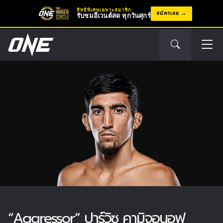
สิทธิพิเศษเฉพาะสมาชิก
สมัครเลย
รับชมอีเวนต์สด ทุกวันศุกร์
“Aggressor” ปาร์วิซ คามิจอนอฟ