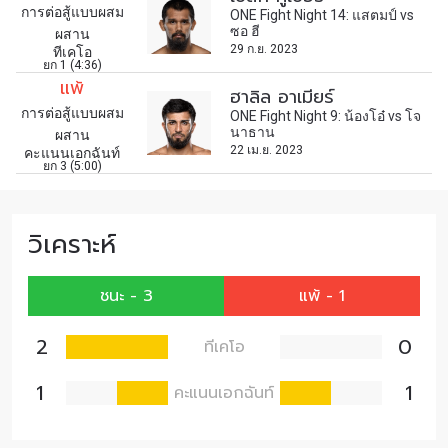
การต่อสู้แบบผสม
ONE Fight Night 14: แสตมป์ vs
ซอ ฮี
ผสาน
29 ก.ย. 2023
ทีเคโอ
ยก 1 (4:36)
แพ้
ฮาลิล อาเมียร์
การต่อสู้แบบผสม
ONE Fight Night 9: น้องโอ๋ vs โจ
นาธาน
ผสาน
22 เม.ย. 2023
คะแนนเอกฉันท์
ยก 3 (5:00)
วิเคราะห์
ชนะ - 3
แพ้ - 1
2
0
ทีเคโอ
1
1
คะแนนเอกฉันท์