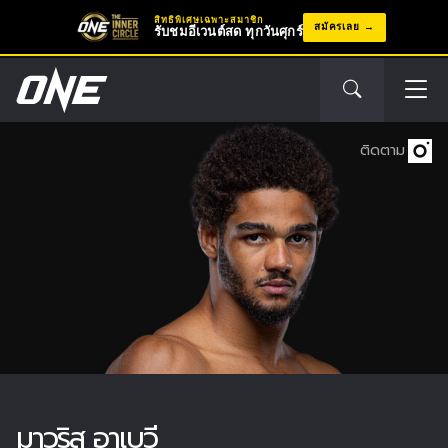
สิทธิพิเศษเฉพาะสมาชิก
สมัครเลย
รับชมอีเวนต์สด ทุกวันศุกร์
ติดตาม
มาวริส อาเบวี