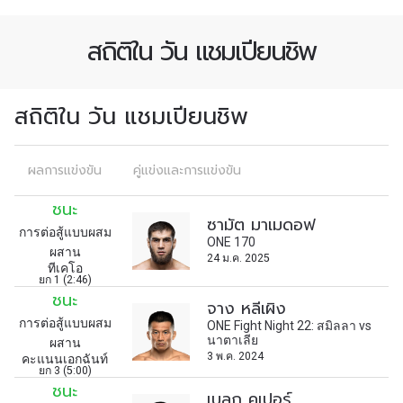
เพื่อไม่พลาดข่าวสารของ ONE รีบลงทะเบียนตอนนี้
สถิติใน วัน แชมเปียนชิพ
เพื่อรับข้อมูลอัปเดตล่าสุดก่อนใคร รวมทั้งข้อเสนอ
และสิทธิพิเศษในการเลือกที่นั่งที่ดีที่สุดในสนาม
อีเมล
คู่แข่ง
สถิติใน วัน แชมเปียนชิพ
อีเวนต์
ชื่อ
ผลการแข่งขัน
คู่แข่งและการแข่งขัน
ชนะ
ซามัต มาเมดอฟ
ดูไฮไลต์การแข่งขัน
การต่อสู้แบบผสม
ONE 170
สมัคร
ผสาน
24 ม.ค. 2025
ทีเคโอ
ยก 1 (2:46)
การส่งแบบฟอร์มนี้ถือว่าท่านให้ความยินยอมให้เรา
ชนะ
จาง หลีเผิง
รวบรวม ใช้งาน และเปิดเผยข้อมูลของท่านภายใต้
การต่อสู้แบบผสม
ONE Fight Night 22: สมิลลา vs
นโยบายความเป็นส่วนตัวของเรา ท่านสามารถ
นาตาเลีย
ผสาน
ยกเลิกการสมัครรับข่าวสารได้ตลอดเวลา
3 พ.ค. 2024
คะแนนเอกฉันท์
ยก 3 (5:00)
ชนะ
เบลก คูเปอร์