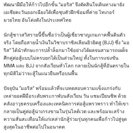
พัฒนาฝีมือให้ก้าวไปอีกขั้น “มอริส” จึงตัดสินใจเดินทางมายัง
เอเชียตะวันออกเฉียงใต้เพื่อชุบตัวฝึกซ้อมที่ค่าย ไทเกอร์
มวยไทย อันโด่งดังในประเทศไทย
นักสู้ชาวสวิสรายนี้ขึ้นชื่อว่าเป็นผู้เชี่ยวชาญเกมภาคพื้นดินตัว
จริง โดยถือสายน้ำเงินในวิชาบราซิลเลียนยิวยิตสู (BJJ) ซึ่ง “มอ
ริส” ได้นำทักษะการปล้ำล็อกมาใช้อย่างได้ผลจนสามารถเผด็จ
ศึกคู่ต่อสู้แบบไม่ครบยกได้เป็นส่วนใหญ่ ทั้งในการแข่งขัน
MMA และ BJJ จากสังเวียนทั่วโลก กลายเป็นนักสู้ที่อันตรายใน
ทุกมิติไม่ว่าจะสู้ในแนวยืนหรือบนพื้น
ปัจจุบัน “มอริส” พร้อมแล้วที่จะบทดสอบความแข็งแกร่งกับ
เหล่ายอดฝีมือระดับพระกาฬบนสังเวียน วัน แชมเปียนชิพ ด้วย
คลังอาวุธครบเครื่องและเทคนิคการต่อสู้แพรวพราว ทำให้เขา
กลายเป็นคู่ต่อสู้น่าเกรงขามในรุ่นไลต์เวต และพร้อมจะสร้าง
ความสั่นสะเทือนให้แก่เหล่านักสู้ร่วมรุ่นทุกคนเพื่อก้าวไปสู่จุด
สูงสุดในอาชีพต่อไปในอนาคต
สมัครเพื่อไม่พลาดข่าวเด็ด