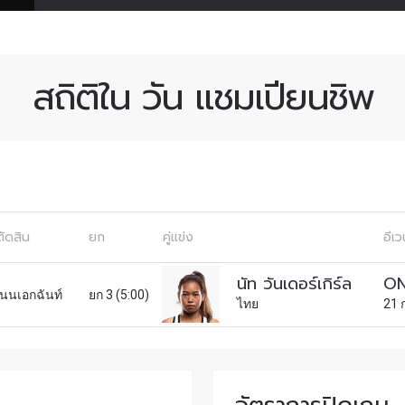
สถิติใน วัน แชมเปียนชิพ
รเพื่อไม่พลาดข่าวเด็ด
พลาดข่าวสารของ ONE รีบลงทะเบียนตอนนี้ เพื่อรับข้อมูลอัปเ
รวมทั้งข้อเสนอและสิทธิพิเศษในการเลือกที่นั่งที่ดีที่สุดในสน
ัดสิน
ยก
คู่แข่ง
อีเว
คู่แข่ง
นัท วันเดอร์เกิร์ล
ON
นนเอกฉันท์
ยก 3 (5:00)
ไทย
21 
อีเวนต์
ดูไฮไลต์การแข่งขัน