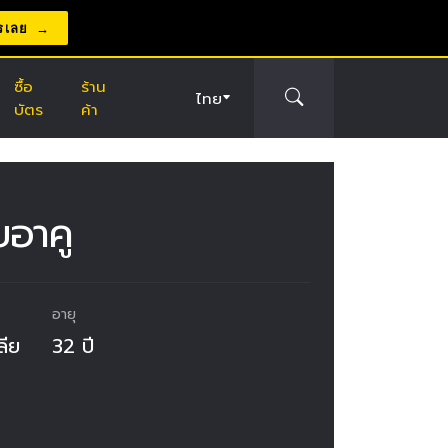
รเลย
ซื้อ
ร้าน
ไทย
บัตร
ค้า
ยอาคู
อายุ
ลีย
32 ปี