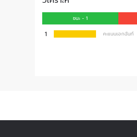
วิเคราะห์
ชนะ - 1
การส่ง
เผยข้อม
1
คะแนนเอกฉันท์