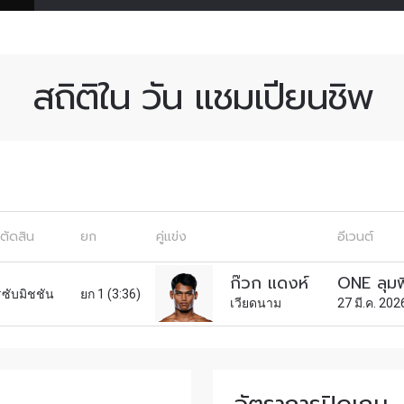
สถิติใน วัน แชมเปียนชิพ
รเพื่อไม่พลาดข่าวเด็ด
พลาดข่าวสารของ ONE รีบลงทะเบียนตอนนี้ เพื่อรับข้อมูลอัปเ
ตัดสิน
ยก
คู่แข่ง
อีเวนต์
รวมทั้งข้อเสนอและสิทธิพิเศษในการเลือกที่นั่งที่ดีที่สุดในสน
ก๊วก แดงห์
ONE ลุมพ
คู่แข่ง
ซับมิชชัน
ยก 1 (3:36)
เวียดนาม
27 มี.ค. 202
อีเวนต์