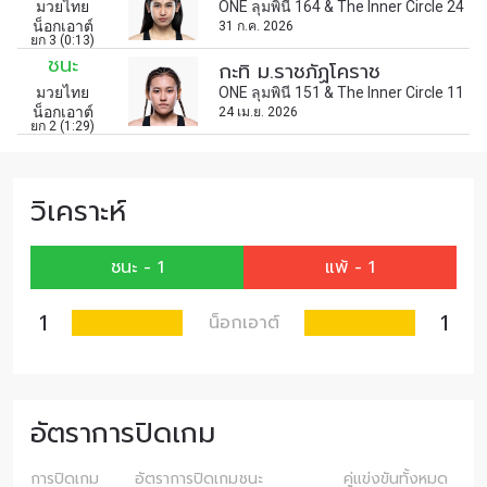
เพื่อรับข้อมูลอัปเดตล่าสุดก่อนใคร รวมทั้งข้อเสนอ
มวยไทย
ONE ลุมพินี 164 & The Inner Circle 24
และสิทธิพิเศษในการเลือกที่นั่งที่ดีที่สุดในสนาม
น็อกเอาต์
31 ก.ค. 2026
ยก 3 (0:13)
อีเมล
ชนะ
กะทิ ม.ราชภัฏโคราช
คู่แข่ง
มวยไทย
ONE ลุมพินี 151 & The Inner Circle 11
น็อกเอาต์
24 เม.ย. 2026
ยก 2 (1:29)
อีเวนต์
ชื่อ
วิเคราะห์
ดูไฮไลต์การแข่งขัน
สมัคร
ชนะ - 1
แพ้ - 1
การส่งแบบฟอร์มนี้ถือว่าท่านให้ความยินยอมให้เรา
1
1
รวบรวม ใช้งาน และเปิดเผยข้อมูลของท่านภายใต้
น็อกเอาต์
นโยบายความเป็นส่วนตัวของเรา ท่านสามารถ
ยกเลิกการสมัครรับข่าวสารได้ตลอดเวลา
อัตราการปิดเกม
การปิดเกม
อัตราการปิดเกม
ชนะ
คู่แข่งขันทั้งหมด