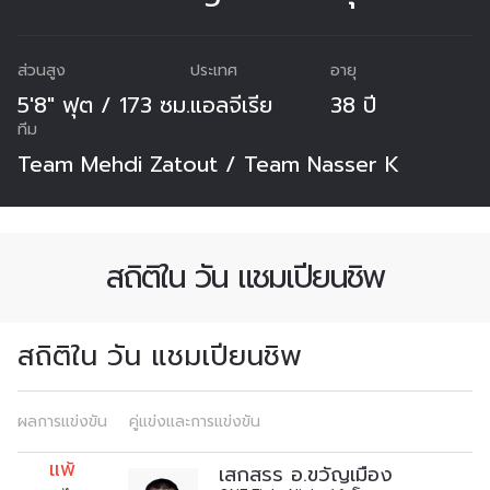
ส่วนสูง
ประเทศ
อายุ
5'8" ฟุต / 173 ซม.
แอลจีเรีย
38 ปี
ทีม
Team Mehdi Zatout / Team Nasser K
สถิติใน วัน แชมเปียนชิพ
สถิติใน วัน แชมเปียนชิพ
สมัครเพื่อไม่พลาดข่าวเด็ด
ผลการแข่งขัน
คู่แข่งและการแข่งขัน
เพื่อไม่พลาดข่าวสารของ ONE รีบลงทะเบียนตอนนี้
เพื่อรับข้อมูลอัปเดตล่าสุดก่อนใคร รวมทั้งข้อเสนอ
แพ้
เสกสรร อ.ขวัญเมือง
และสิทธิพิเศษในการเลือกที่นั่งที่ดีที่สุดในสนาม