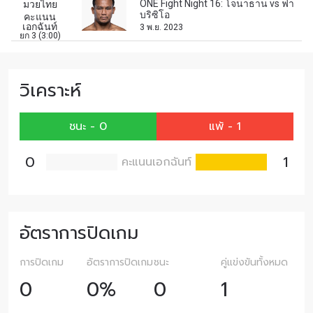
ONE Fight Night 16: โจนาธาน vs ฟา
มวยไทย
อีเมล
บริซิโอ
คะแนน
คู่แข่ง
เอกฉันท์
3 พ.ย. 2023
ยก 3 (3:00)
อีเวนต์
ชื่อ
วิเคราะห์
ดูไฮไลต์การแข่งขัน
ชนะ - 0
แพ้ - 1
สมัคร
0
1
คะแนนเอกฉันท์
การส่งแบบฟอร์มนี้ถือว่าท่านให้ความยินยอมให้เรา
รวบรวม ใช้งาน และเปิดเผยข้อมูลของท่านภายใต้
นโยบายความเป็นส่วนตัวของเรา ท่านสามารถ
ยกเลิกการสมัครรับข่าวสารได้ตลอดเวลา
อัตราการปิดเกม
การปิดเกม
อัตราการปิดเกม
ชนะ
คู่แข่งขันทั้งหมด
0
0%
0
1