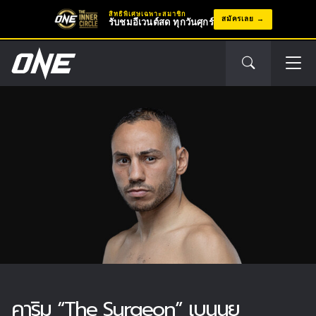
สิทธิพิเศษเฉพาะสมาชิก
สมัครเลย
รับชมอีเวนต์สด ทุกวันศุกร์
คาริม “The Surgeon” เบนนุย