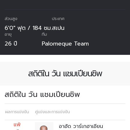
ส่วนสูง
ประเทศ
6'0" ฟุต / 184 ซม.
สเปน
อายุ
ทีม
26 ปี
Palomeque Team
สถิติใน วัน แชมเปียนชิพ
สถิติใน วัน แชมเปียนชิพ
สมัครเพื่อไม่พลาดข่าวเด็ด
ผลการแข่งขัน
เพื่อไม่พลาดข่าวสารของ ONE รีบลงทะเบียนตอนนี้
คู่แข่งและการแข่งขัน
เพื่อรับข้อมูลอัปเดตล่าสุดก่อนใคร รวมทั้งข้อเสนอ
แพ้
อาฮัด วาร์เกฮาเอียน
และสิทธิพิเศษในการเลือกที่นั่งที่ดีที่สุดในสนาม