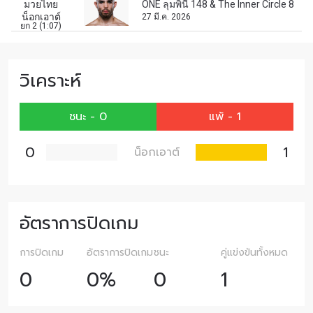
มวยไทย
ONE ลุมพินี 148 & The Inner Circle 8
อีเมล
คู่แข่ง
น็อกเอาต์
27 มี.ค. 2026
ยก 2 (1:07)
อีเวนต์
ชื่อ
วิเคราะห์
ชนะ - 0
แพ้ - 1
ดูไฮไลต์การแข่งขัน
สมัคร
0
1
น็อกเอาต์
การส่งแบบฟอร์มนี้ถือว่าท่านให้ความยินยอมให้เรา
รวบรวม ใช้งาน และเปิดเผยข้อมูลของท่านภายใต้
นโยบายความเป็นส่วนตัวของเรา ท่านสามารถ
ยกเลิกการสมัครรับข่าวสารได้ตลอดเวลา
อัตราการปิดเกม
การปิดเกม
อัตราการปิดเกม
ชนะ
คู่แข่งขันทั้งหมด
0
0%
0
1