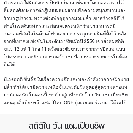
ปิเอรอตติ ใฝ่ฝันถึงการเป็นนักกีฬาอาชีพมาโดยตลอด เขาได้
ลิ้มลองศิลปะการต่อสู้แบบผสมผสานเพื่อความสนุกสนานและ
รักษารูปร่างระหว่างช่วงพักฤดูกาลมวยปล้ำ เขาสร้างสถิติไร้
พ่ายในระดับสมัครเล่น ก่อนจะตระหนักว่าเขาสามารถมี
อนาคตที่สดใสในด้านกีฬาและอาจบรรลุความฝันที่ตั้งไว้ หลัง
จากที่เขาลงแข่งขันในระดับอาชีพเมื่อปี 2559 เขาสั่งสมสถิติ
ชนะ 12 แพ้ 1 โดย 11 ครั้งของชัยชนะมาจากการปิดเกมแบบ
ไม่ครบยก และยังสามารถคว้าแชมป์จากหลายรายการในท้อง
ถิ่นได้
สมัครเพื่อไม่พลาดข่าวเด็ด
เพื่อไม่พลาดข่าวสารของ ONE รีบลงทะเบียนตอนนี้
ปิเอรอตติ ขึ้นชื่อในเรื่องความอึดและพละกำลังจากการฝึกมวย
เพื่อรับข้อมูลอัปเดตล่าสุดก่อนใคร รวมทั้งข้อเสนอ
ปล้ำ ทำให้เขามีความเหนือชั้นและดับฝันคู่ต่อสู้สู่ความพ่ายแพ้
และสิทธิพิเศษในการเลือกที่นั่งที่ดีที่สุดในสนาม
มานักต่อนัก ในตอนนี้เขาก้าวสู่เวทีระดับโลก วัน แชมเปียนชิพ
อีเมล
คู่แข่ง
และมุ่งมั่นที่จะคว้าแชมป์โลก ONE รุ่นเวลเตอร์เวตมาให้จงได้
อีเวนต์
ชื่อ
สถิติใน วัน แชมเปียนชิพ