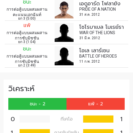
ชนะ
เอดูอาร์ด โฟลายัง
การต่อสู้แบบผสมผสาน
PRIDE OF A NATION
สมัครเพื่อไม่พลาดข่าวเด็ด
คะแนนเอกฉันท์
31 ส.ค. 2012
ยก 3 (5:00)
เพื่อไม่พลาดข่าวสารของ ONE รีบลงทะเบียนตอนนี้
แพ้
โซโรบาเบล โมเรย์รา
เพื่อรับข้อมูลอัปเดตล่าสุดก่อนใคร รวมทั้งข้อเสนอ
การต่อสู้แบบผสมผสาน
WAR OF THE LIONS
และสิทธิพิเศษในการเลือกที่นั่งที่ดีที่สุดในสนาม
การซับมิชชัน
31 มี.ค. 2012
ยก 3 (1:04)
อีเมล
ชนะ
คู่แข่ง
โอเล เลาร์เซน
การต่อสู้แบบผสมผสาน
BATTLE OF HEROES
การซับมิชชัน
11 ก.พ. 2012
ยก 2 (3:49)
อีเวนต์
ชื่อ
วิเคราะห์
ดูไฮไลต์การแข่งขัน
สมัคร
ชนะ - 2
แพ้ - 2
การส่งแบบฟอร์มนี้ถือว่าท่านให้ความยินยอมให้เรา
รวบรวม ใช้งาน และเปิดเผยข้อมูลของท่านภายใต้
0
1
ทีเคโอ
นโยบายความเป็นส่วนตัวของเรา ท่านสามารถ
ยกเลิกการสมัครรับข่าวสารได้ตลอดเวลา
1
1
การซับมิชชัน