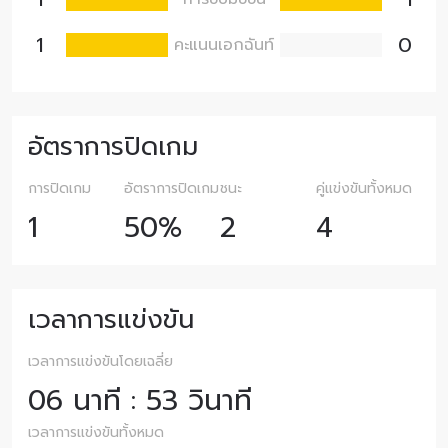
1
0
คะแนนเอกฉันท์
อัตราการปิดเกม
การปิดเกม
อัตราการปิดเกม
ชนะ
คู่แข่งขันทั้งหมด
1
50%
2
4
เวลาการแข่งขัน
เวลาการแข่งขันโดยเฉลี่ย
06 นาที : 53 วินาที
เวลาการแข่งขันทั้งหมด