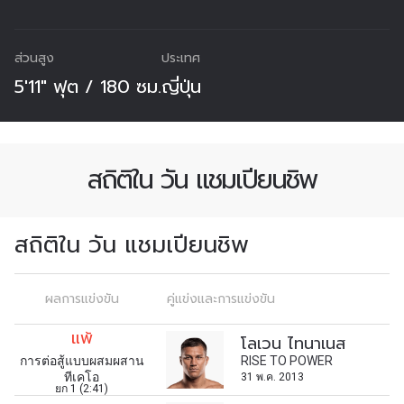
ส่วนสูง
ประเทศ
5'11" ฟุต / 180 ซม.
ญี่ปุ่น
สถิติใน วัน แชมเปียนชิพ
สถิติใน วัน แชมเปียนชิพ
ผลการแข่งขัน
คู่แข่งและการแข่งขัน
แพ้
โลเวน ไทนาเนส
การต่อสู้แบบผสมผสาน
RISE TO POWER
ทีเคโอ
31 พ.ค. 2013
ยก 1 (2:41)