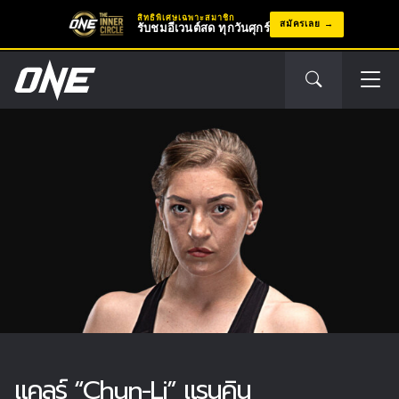
สิทธิพิเศษเฉพาะสมาชิก
สมัครเลย
รับชมอีเวนต์สด ทุกวันศุกร์
แคลร์ “Chun-Li” แรนคิน