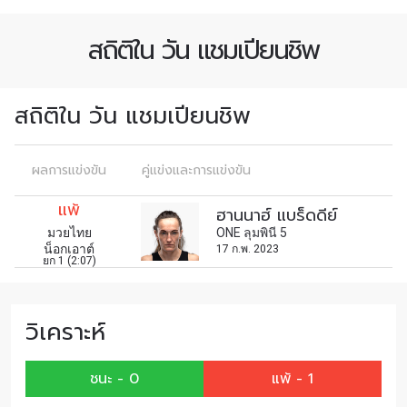
สมัครเพื่อไม่พลาดข่าวเด็ด
สถิติใน วัน แชมเปียนชิพ
เพื่อไม่พลาดข่าวสารของ ONE รีบลงทะเบียนตอนนี้
เพื่อรับข้อมูลอัปเดตล่าสุดก่อนใคร รวมทั้งข้อเสนอ
และสิทธิพิเศษในการเลือกที่นั่งที่ดีที่สุดในสนาม
สถิติใน วัน แชมเปียนชิพ
อีเมล
คู่แข่ง
ผลการแข่งขัน
คู่แข่งและการแข่งขัน
อีเวนต์
ชื่อ
แพ้
ฮานนาฮ์ แบร็ดดีย์
มวยไทย
ONE ลุมพินี 5
น็อกเอาต์
17 ก.พ. 2023
ยก 1 (2:07)
ดูไฮไลต์การแข่งขัน
สมัคร
การส่งแบบฟอร์มนี้ถือว่าท่านให้ความยินยอมให้เรา
วิเคราะห์
รวบรวม ใช้งาน และเปิดเผยข้อมูลของท่านภายใต้
นโยบายความเป็นส่วนตัวของเรา ท่านสามารถ
ชนะ - 0
แพ้ - 1
ยกเลิกการสมัครรับข่าวสารได้ตลอดเวลา