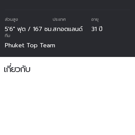
ส่วนสูง
ประเทศ
อายุ
5'6" ฟุต / 167 ซม.
สกอตแลนด์
31 ปี
ทีม
Phuket Top Team
เกี่ยวกับ