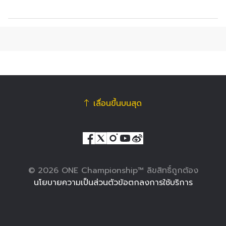
เลื่อนขึ้นบนสุด
© 2026 ONE Championship™ ลิขสิทธิ์ถูกต้อง
นโยบายความเป็นส่วนตัว
ข้อตกลงการใช้บริการ