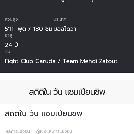
ส่วนสูง
ประเทศ
5'11" ฟุต / 180 ซม.
มอลโดวา
อายุ
24 ปี
ทีม
Fight Club Garuda / Team Mehdi Zatout
สถิติใน วัน แชมเปียนชิพ
สถิติใน วัน แชมเปียนชิพ
สมัครเพื่อไม่พลาดข่าวเด็ด
เพื่อไม่พลาดข่าวสารของ ONE รีบลงทะเบียนตอนนี้
เพื่อรับข้อมูลอัปเดตล่าสุดก่อนใคร รวมทั้งข้อเสนอ
ผลการแข่งขัน
คู่แข่งและการแข่งขัน