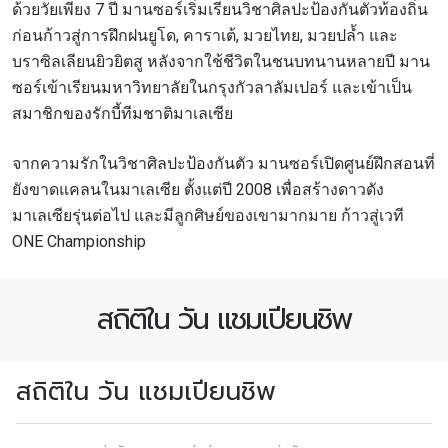
ด้วยวัยเพียง 7 ปี มานซอร์เริ่มเรียนวิชาศิลปะป้องกันตัวท้องถิ่น
ก่อนก้าวสู่การฝึกฝนยูโด, คาราเต้, มวยไทย, มวยปล้ำ และ
บราซิลเลียนยิวยิตสู หลังจากใช้ชีวิตในชนบทนานหลายปี มาน
ซอร์เข้าเรียนมหาวิทยาลัยในกรุงกัวลาลัมเปอร์ และเข้าเป็น
สมาชิกของรักบี้ทีมชาติมาเลเซีย
จากความรักในวิชาศิลปะป้องกันตัว มานซอร์เปิดศูนย์ฝึกสอนที่
ยังขาดแคลนในมาเลเซีย ตั้งแต่ปี 2008 เพื่อสร้างดาวดัง
มาเลเซียรุ่นต่อไป และมีลูกศิษย์ของเขามากมาย ก้าวสู่เวที
ONE Championship
สมัครเพื่อไม่พลาดข่าวเด็ด
เพื่อไม่พลาดข่าวสารของ ONE รีบลงทะเบียนตอนนี้
สถิติใน วัน แชมเปียนชิพ
เพื่อรับข้อมูลอัปเดตล่าสุดก่อนใคร รวมทั้งข้อเสนอ
และสิทธิพิเศษในการเลือกที่นั่งที่ดีที่สุดในสนาม
อีเมล
สถิติใน วัน แชมเปียนชิพ
คู่แข่ง
อีเวนต์