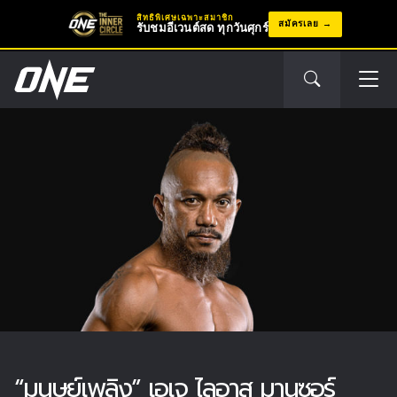
สิทธิพิเศษเฉพาะสมาชิก
สมัครเลย
รับชมอีเวนต์สด ทุกวันศุกร์
“มนุษย์เพลิง” เอเจ ไลอาส มานซอร์