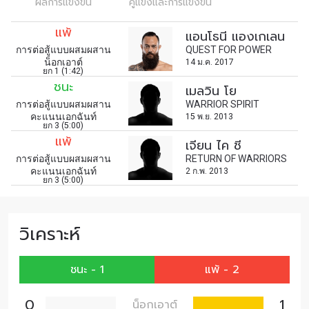
ชื่อ
ผลการแข่งขัน
คู่แข่งและการแข่งขัน
แพ้
แอนโธนี แองเกเลน
การต่อสู้แบบผสมผสาน
QUEST FOR POWER
ดูไฮไลต์การแข่งขัน
น็อกเอาต์
14 ม.ค. 2017
สมัคร
ยก 1 (1:42)
ชนะ
เมลวิน โย
การส่งแบบฟอร์มนี้ถือว่าท่านให้ความยินยอมให้เรา
การต่อสู้แบบผสมผสาน
WARRIOR SPIRIT
รวบรวม ใช้งาน และเปิดเผยข้อมูลของท่านภายใต้
คะแนนเอกฉันท์
15 พ.ย. 2013
ยก 3 (5:00)
นโยบายความเป็นส่วนตัวของเรา ท่านสามารถ
แพ้
เจียน ไค ชี
ยกเลิกการสมัครรับข่าวสารได้ตลอดเวลา
การต่อสู้แบบผสมผสาน
RETURN OF WARRIORS
คะแนนเอกฉันท์
2 ก.พ. 2013
ยก 3 (5:00)
วิเคราะห์
ชนะ - 1
แพ้ - 2
0
1
น็อกเอาต์