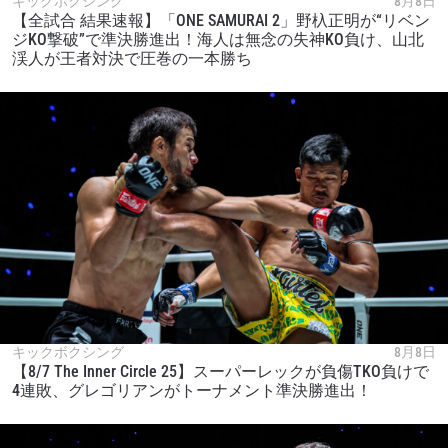
キックボクシング
8月8日
【全試合 結果速報】「ONE SAMURAI 2」野杁正明が“リベン
ジKO撃破”で準決勝進出！海人は無念の失神KO負け、山北
渓人が王者対決で圧巻の一本勝ち
最新情報をゲット
ONEチャンピオンシップとどこでも一緒！ 最新ニ
ュース、特別オファー、ライブイベントの最高の
席をゲットするため今すぐ登録を！
Eメール
対戦相手
大会
名前（ローマ字で記入）
キックボクシング
8月8日
【8/7 The Inner Circle 25】スーパーレックが負傷TKO負けで
ハイライトを見る
4連敗、グレゴリアンがトーナメント準決勝進出！
購読