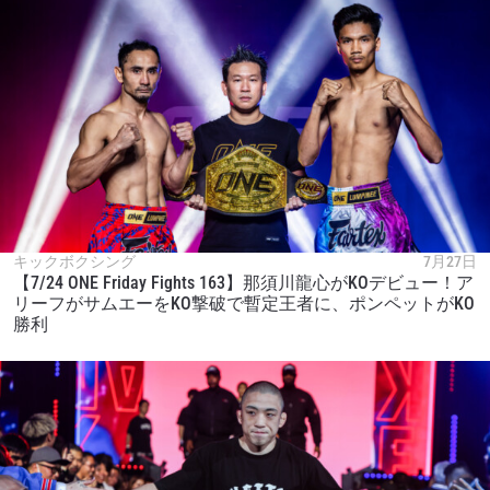
キックボクシング
7月27日
【7/24 ONE Friday Fights 163】那須川龍心がKOデビュー！ア
リーフがサムエーをKO撃破で暫定王者に、ポンペットがKO
勝利