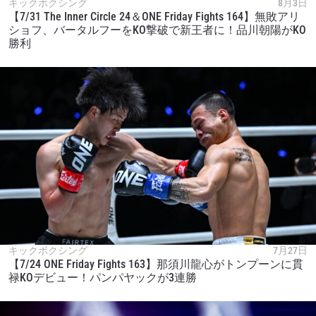
キックボクシング
8月3日
【7/31 The Inner Circle 24＆ONE Friday Fights 164】無敗アリ
ショフ、バータルフーをKO撃破で新王者に！品川朝陽がKO
勝利
キックボクシング
7月27日
【7/24 ONE Friday Fights 163】那須川龍心がトンプーンに貫
禄KOデビュー！パンパヤックが3連勝