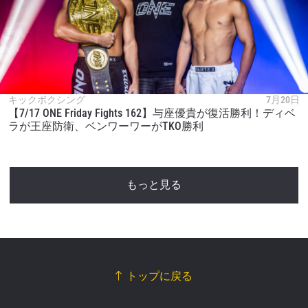
キックボクシング
7月20日
【7/17 ONE Friday Fights 162】与座優貴が復活勝利！ディベ
ラが王座防衛、ベンワーワーがTKO勝利
もっと見る
トップに戻る