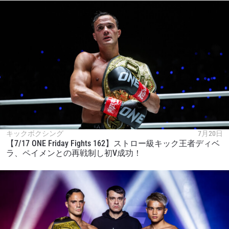
キックボクシング
7月20日
【7/17 ONE Friday Fights 162】ストロー級キック王者ディベ
ラ、ペイメンとの再戦制し初V成功！