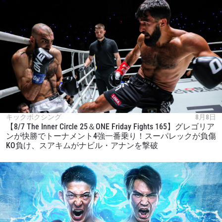
このフォームを送信することにより、お客様は当
社の
プライバシーポリシー
に基づく情報の収集、
使用および開示に同意したことになります。お客
様は、いつでも配信を停止することができます。
キックボクシング
8月8日
【8/7 The Inner Circle 25＆ONE Friday Fights 165】グレゴリア
ンが快勝でトーナメント4強一番乗り！スーパレックが負傷
KO負け、スアキムがナビル・アナンを撃破