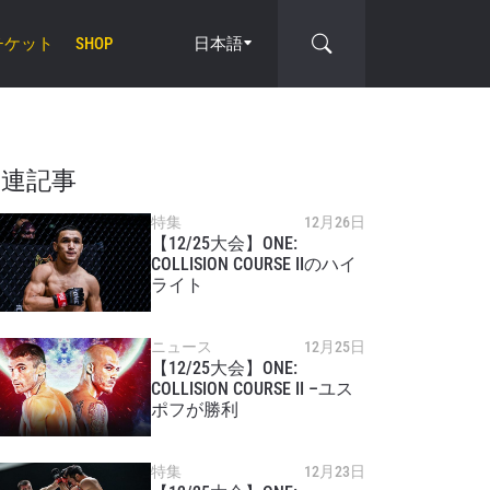
チケット
日本語
SHOP
関連記事
特集
12月26日
【12/25大会】ONE:
COLLISION COURSE IIのハイ
cle
ライト
ニュース
12月25日
【12/25大会】ONE:
COLLISION COURSE II –ユス
ポフが勝利
特集
12月23日