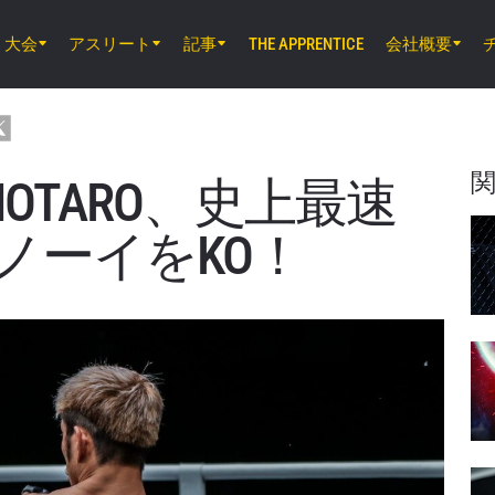
大会
アスリート
記事
会社概要
THE APPRENTICE
8月8日（土）8時30分 UTC
EBARA WAVE アリーナおおた, 東京都
ONE SAMURAI 2
MOTARO、史上最速
8月14日（金）11時30分 UTC
ノーイをKO！
ルンピニー・スタジアム, バンコク
ONE Friday Fights 166 & The Inner Cir