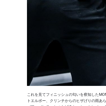
このフ
シー
に
これを見てフィニッシュの匂いを察知したMO
トエルボー、クリンチからのヒザげりの雨あら