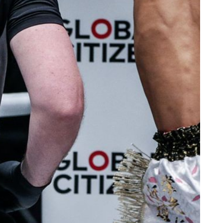
新情報をゲット
チャンピオンシップとどこでも一緒！ 最新ニュース、特別
イブイベントの最高の席をゲットするため今すぐ登録
対戦相手
大会
ローマ字で記入）