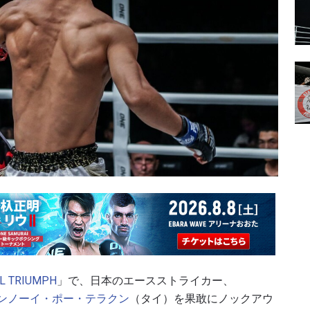
L TRIUMPH
」で、日本のエースストライカー、
ンノーイ・ポー・テラクン
（タイ）を果敢にノックアウ