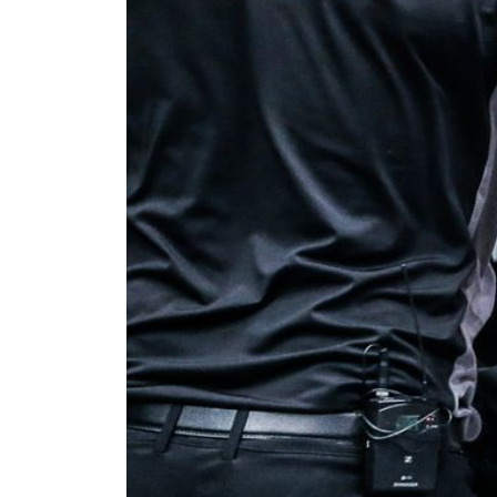
最
ONE
ー、ラ
Eメール
名前（