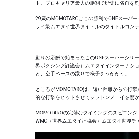
ト、プロキャリア最大の勝利で歴史に名前を
29歳のMOMOTAROはこの勝利でONEスー
ライ級ムエタイ世界タイトルのタイトルコン
蹴りの応酬で始まったこのONEスーパーシリ
界ボクシング評議会）ムエタイインターナショ
と、空手ベースの蹴りで様子をうかがう。
ところがMOMOTAROは、遠い距離からの
的な打撃をヒットさせてシットンノーイを驚
MOMOTAROの完璧なタイミングのスピニン
WMC（世界ムエタイ評議会）ムエタイ世界チ