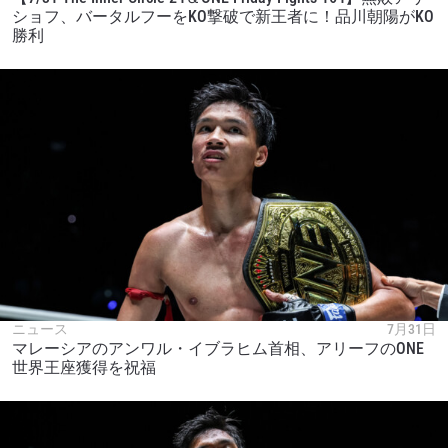
ショフ、バータルフーをKO撃破で新王者に！品川朝陽がKO
勝利
ニュース
7月31日
マレーシアのアンワル・イブラヒム首相、アリーフのONE
世界王座獲得を祝福