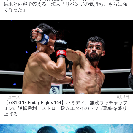
結果と内容で答える」海人「リベンジの気持ち、さらに強
くなった」
ニュース
8月5日
【7/31 ONE Friday Fights 164】ハミディ、無敗ワッチャラフ
ォンに逆転勝利！ストロー級ムエタイのトップ戦線を盛り
上げる