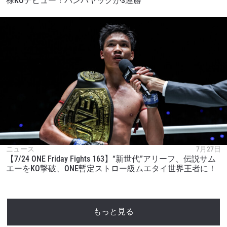
禄KOデビュー！パンパヤックが3連勝
ニュース
7月27日
【7/24 ONE Friday Fights 163】“新世代”アリーフ、伝説サム
エーをKO撃破、ONE暫定ストロー級ムエタイ世界王者に！
もっと見る