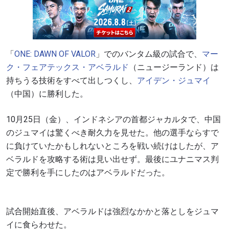
「
ONE: DAWN OF VALOR
」でのバンタム級の試合で、
マー
ク・フェアテックス・アベラルド
（ニュージーランド）は
持ちうる技術をすべて出しつくし、
アイデン・ジュマイ
（中国）に勝利した。
10
月
25
日（金）、インドネシアの首都ジャカルタで、中国
のジュマイは驚くべき耐久力を見せた。他の選手ならすで
に負けていたかもしれないところを戦い続けはしたが、ア
ベラルドを攻略する術は見い出せず。最後にユナニマス判
定で勝利を手にしたのはアベラルドだった。
試合開始直後、アベラルドは強烈なかかと落としをジュマ
イに食らわせた。