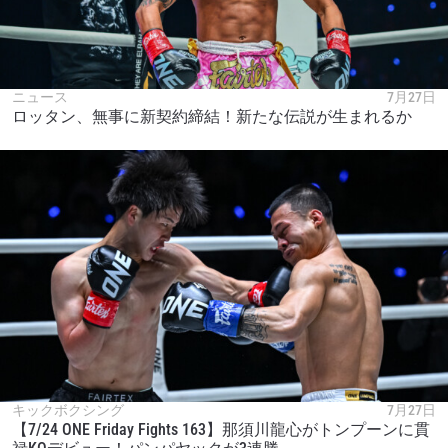
ニュース
7月27日
ロッタン、無事に新契約締結！新たな伝説が生まれるか
キックボクシング
7月27日
【7/24 ONE Friday Fights 163】那須川龍心がトンプーンに貫