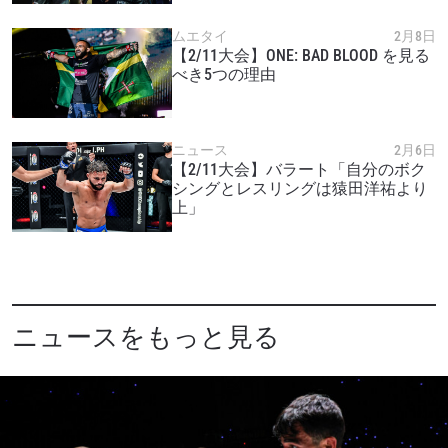
最新情報をゲット
ONEチャンピオンシップとどこでも一緒！ 最新ニ
ムエタイ
2月8日
ュース、特別オファー、ライブイベントの最高の
【2/11大会】ONE: BAD BLOOD を見る
席をゲットするため今すぐ登録を！
べき5つの理由
Eメール
対戦相手
ニュース
2月6日
大会
名前（ローマ字で記入）
【2/11大会】バラート「自分のボク
シングとレスリングは猿田洋祐より
上」
ハイライトを見る
購読
このフォームを送信することにより、お客様は当
社の
プライバシーポリシー
に基づく情報の収集、
ニュースをもっと見る
使用および開示に同意したことになります。お客
様は、いつでも配信を停止することができます。