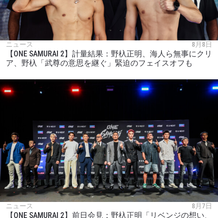
ニュース
8月8日
【ONE SAMURAI 2】計量結果：野杁正明、海人ら無事にクリ
ア、野杁「武尊の意思を継ぐ」緊迫のフェイスオフも
ニュース
8月7日
【ONE SAMURAI 2】前日会見：野杁正明「リベンジの想い、