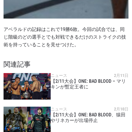
アベラルドの記録はこれで
19
勝
6
敗。今回の試合では、同
じ階級のどの選手とでも対戦できるだけのストライクの技
術を持っていることを見せつけた。
関連記事
ニュース
2月11日
【2/11大会】ONE: BAD BLOOD – マリ
キンが暫定王者に
ニュース
2月10日
【2/11大会】ONE: BAD BLOOD、猿田
やリネカーが出場停止