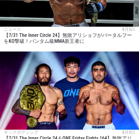
ニュース
8月5日
【7/31 The Inner Circle 24】無敗アリショフがバータルフー
をKO撃破！バンタム級MMA新王者に
キックボクシング
8月3日
【7/31 The Inner Circle 24＆ONE Friday Fights 164】無敗アリ