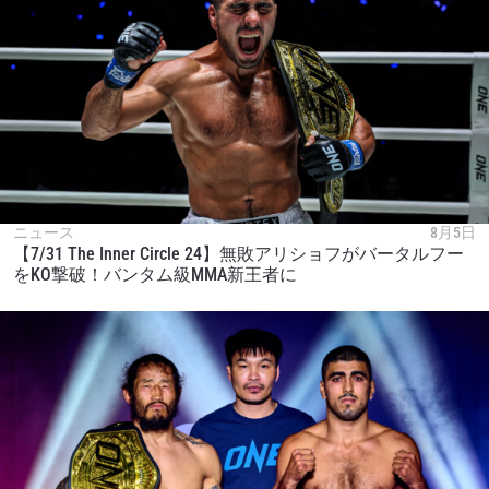
ニュース
8月5日
【7/31 The Inner Circle 24】無敗アリショフがバータルフー
をKO撃破！バンタム級MMA新王者に