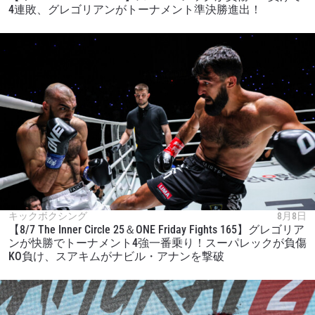
4連敗、グレゴリアンがトーナメント準決勝進出！
キックボクシング
8月8日
【8/7 The Inner Circle 25＆ONE Friday Fights 165】グレゴリア
ンが快勝でトーナメント4強一番乗り！スーパレックが負傷
KO負け、スアキムがナビル・アナンを撃破