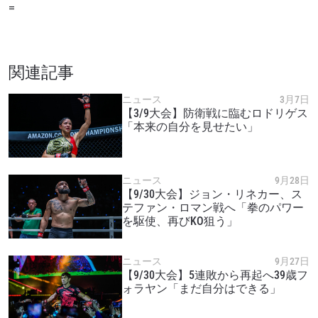
=
席をゲットするため今すぐ登録を！
Eメール
対戦相手
関連記事
大会
名前（ローマ字で記入）
ニュース
3月7日
【3/9大会】防衛戦に臨むロドリゲス
「本来の自分を見せたい」
ハイライトを見る
購読
このフォームを送信することにより、お客様は当
ニュース
9月28日
社の
プライバシーポリシー
に基づく情報の収集、
【9/30大会】ジョン・リネカー、ス
テファン・ロマン戦へ「拳のパワー
使用および開示に同意したことになります。お客
を駆使、再びKO狙う」
様は、いつでも配信を停止することができます。
ニュース
9月27日
【9/30大会】5連敗から再起へ39歳フ
ォラヤン「まだ自分はできる」