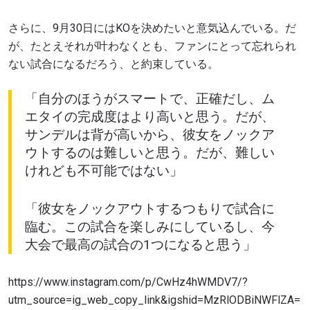
さらに、9月30日にはKOを決めたいと意気込んでいる。だ
が、たとえそれが叶わなくとも、ファンにとって忘れられ
ない試合になるだろう、と約束している。
「自分のほうがスマートで、正確だし、ム
エタイの完成度はより高いと思う。だが、
サンデルは背が高いから、彼女をノックア
ウトするのは難しいと思う。だが、難しい
けれども不可能ではない」
「彼女をノックアウトするつもりで試合に
臨む。この試合を楽しみにしているし、今
大会で最高の試合の1つになると思う」
最新情報をゲット
https://www.instagram.com/p/CwHz4hWMDV7/?
ONEチャンピオンシップとどこでも一緒！ 最新ニ
utm_source=ig_web_copy_link&igshid=MzRlODBiNWFlZA=
ュース、特別オファー、ライブイベントの最高の