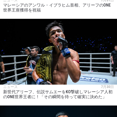
ニュース
7月31日
マレーシアのアンワル・イブラヒム首相、アリーフのONE
世界王座獲得を祝福
ニュース
7月30日
新世代アリーフ、伝説サムエーをKO撃破しマレーシア人初
のONE世界王者に！「その瞬間を待って確実に決めた」