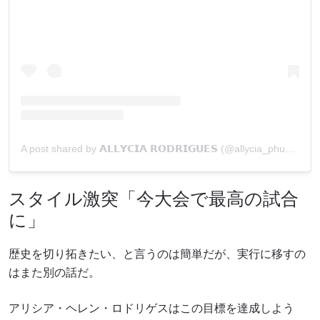
A post shared by 𝗔𝗟𝗟𝗬𝗖𝗜𝗔 𝗥𝗢𝗗𝗥𝗜𝗚𝗨𝗘𝗦 (@allycia_phuketfightclub)
スタイル激突「今大会で最高の試合
に」
歴史を切り拓きたい、と言うのは簡単だが、実行に移すの
はまた別の話だ。
アリシア・ヘレン・ロドリゲスはこの目標を達成しよう