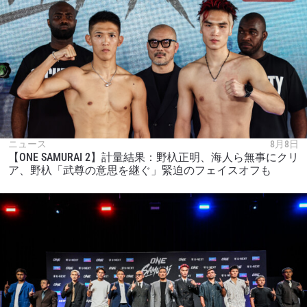
ニュース
8月8日
【ONE SAMURAI 2】計量結果：野杁正明、海人ら無事にクリ
ア、野杁「武尊の意思を継ぐ」緊迫のフェイスオフも