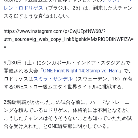
レン・ロドリゲス
（ブラジル、25）は、到来した大チャン
スを逃すような真似はしない。
https://www.instagram.com/p/CwjUEpfNW68/?
utm_source=ig_web_copy_link&igshid=MzRlODBiNWFlZA=
=
9月30日（土）にシンガポール・インドア・スタジアムで
開催される大会「
ONE Fight Night 14: Stamp vs. Ham
」で、
ロドリゲスは
スミラ・サンデル
（スウェーデン、18）が有
するONEストロー級ムエタイ世界タイトルに挑戦する。
2階級制覇がかかったこの試合を前に、ハードなトレーニ
ングを積んでいるロドリゲス。体格的には不利となるが、
こうしたチャンスはそうそうないことも知っていたため試
合を受け入れた、とONE編集部に明かしている。