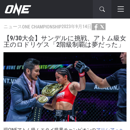
ニュース
2023年9月14日
ONE CHAMPIONSHIP
【9/30大会】サンデルに挑戦、アトム級女
王のロドリゲス「2階級制覇は夢だった」
現ONEアトム級ムエタイ世界チャンピオンの
アリシア・ヘ