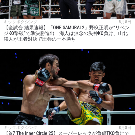
キックボクシング
8月8日
【全試合 結果速報】「ONE SAMURAI 2」野杁正明が“リベン
ジKO撃破”で準決勝進出！海人は無念の失神KO負け、山北
渓人が王者対決で圧巻の一本勝ち
キックボクシング
8月8日
【8/7 The Inner Circle 25】スーパーレックが負傷TKO負けで