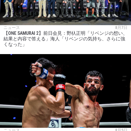
ニュース
8月7日
【ONE SAMURAI 2】前日会見：野杁正明「リベンジの想い、
結果と内容で答える」海人「リベンジの気持ち、さらに強
くなった」
ニュース
8月5日