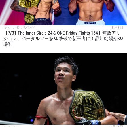
キックボクシング
8月3日
【7/31 The Inner Circle 24＆ONE Friday Fights 164】無敗アリ
ショフ、バータルフーをKO撃破で新王者に！品川朝陽がKO
勝利