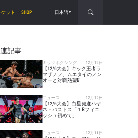
チケット
日本語
SHOP
cle
関連記事
キックボクシング
12月12日
【12/6大会】キック王者ラ
マザノフ、ムエタイのノン
オーと対戦熱望⁉️
ニュース
12月12日
【12/6大会】白星発進ハヤ
ネ・バストス「１Rフィニ
ッシュ初めて」
ニュース
12月11日