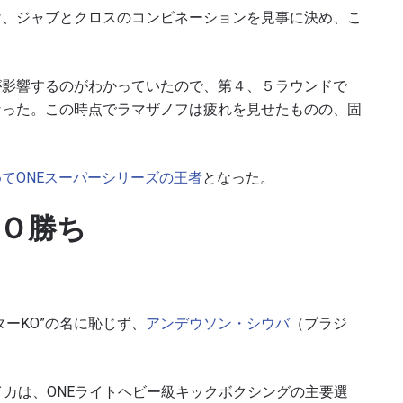
け、ジャブとクロスのコンビネーションを見事に決め、こ
が影響するのがわかっていたので、第４、５ラウンドで
なった。
この時点でラマザノフは疲れを見せたものの、固
てONEスーパーシリーズの王者
となった。
ＫＯ勝ち
新情報をゲット
チャンピオンシップとどこでも一緒！ 最新ニュース、特別
イブイベントの最高の席をゲットするため今すぐ登録
ターKO”の名に恥じず、
アンデウソン・シウバ
（ブラジ
対戦相手
大会
イカは、
ONE
ライトヘビー級キックボクシングの主要選
ローマ字で記入）