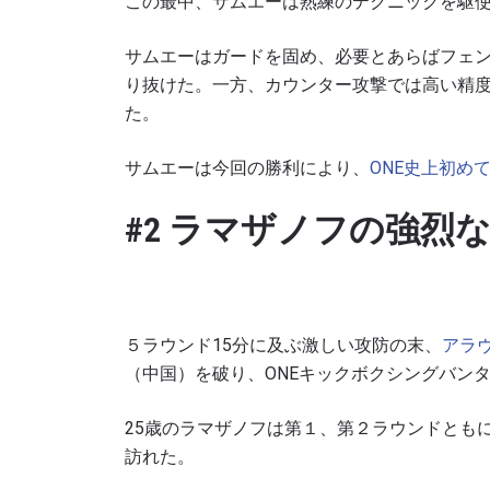
この最中、サムエーは熟練のテクニックを駆
サムエーはガードを固め、必要とあらばフェ
り抜けた。一方、カウンター攻撃では高い精
た。
サムエーは今回の勝利により、
ONE
史上初め
#2 ラマザノフの強烈
５ラウンド15分に及ぶ激しい攻防の末、
アラ
（中国）を破り、ONEキックボクシングバン
25歳のラマザノフは第１、第２ラウンドとも
訪れた。