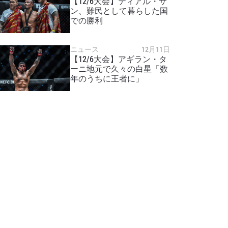
【12/6大会】ティアル・サ
ン、難民として暮らした国
での勝利
ニュース
12月11日
【12/6大会】アギラン・タ
ーニ地元で久々の白星「数
年のうちに王者に」