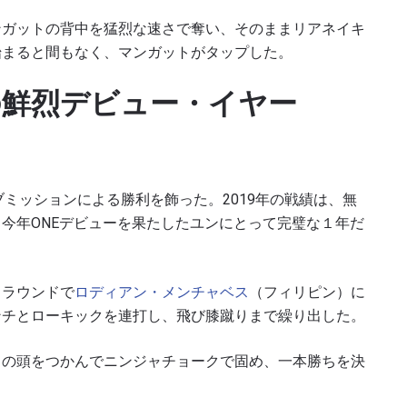
ンガットの背中を猛烈な速さで奪い、そのままリアネイキ
始まると間もなく、マンガットがタップした。
の鮮烈デビュー・イヤー
ミッションによる勝利を飾った。2019年の戦績は、無
、今年
ONE
デビューを果たしたユンにとって完璧な１年だ
２ラウンドで
ロディアン・メンチャベス
（フィリピン）に
ンチとローキックを連打し、飛び膝蹴りまで繰り出した。
スの頭をつかんでニンジャチョークで固め、一本勝ちを決