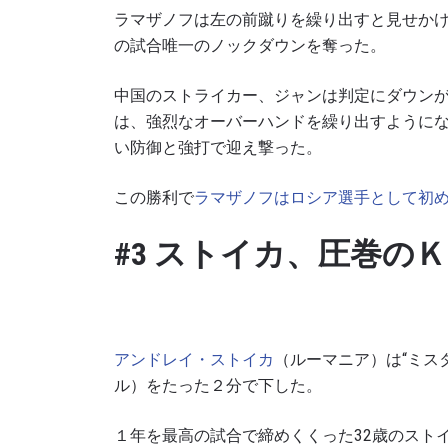
ラマザノフは左の前蹴りを繰り出すと見せか
の試合唯一のノックダウンを奪った。
中国のストライカー、ジャンは判定にダウン
は、強烈なオーバーハンドを繰り出すように
い防御と強打で迎え撃った。
この勝利で
ラマザノフはロシア選手として初め
#3 ストイカ、圧巻の
最
ONE
ー、ラ
アンドレイ・ストイカ
（ルーマニア）は“ミス
Eメール
ル）をたった２分で下した。
１年を最高の試合で締めくくった
32
歳のスト
名前（