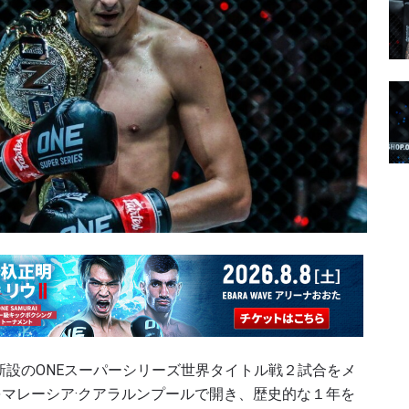
新設の
ONE
スーパーシリーズ世界タイトル戦２試合をメ
マレーシア·クアラルンプールで開き、歴史的な１年を