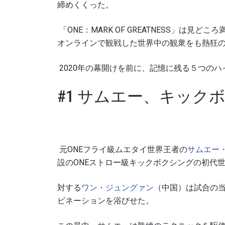
締めくくった。
「
ONE
：
MARK OF GREATNESS
」は見どころ
オンラインで観戦した世界中の観衆をも熱狂
2020
年の幕開けを前に、記憶に残る５つのハ
#1 サムエー、キック
元ONEフライ級ムエタイ世界王者の
サムエー
設のONEストロー級キックボクシングの初代
対する
ワン・ジュングァン
（中国）は試合の
ビネーションを浴びせた。