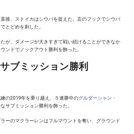
ハイライトを見る
た直後、ストイカはシウバを捉えた。左のフックでシウバ
購読
スでとどめを刺した。
ォームを送信することにより、お客様は当社の
プライバ
えたが、ダメージが大きすぎて戦い続けることができなか
基づく情報の収集、使用および開示に同意したことにな
ラウンドでノックアウト勝利を飾った。
お客様は、いつでも配信を停止することができます。
殺サブミッション勝利
練の2019年を乗り越え、５連勝中の
グルダーシャン・
かなサブミッション勝利を飾った。
プラーのマクラーレンはフルマウントを奪い、グラウンド