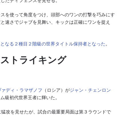
使したディフェンスを見せる。
ンスを使って角度をつけ、頭部へのワンの打撃を巧みにす
度と速さでジャブを見舞い、キックは正確にワンを捉え
てとなる２種目２階級の世界タイトル保持者となった
。
なストライキング
ヴァディ・ラマザノフ
（ロシア）が
ジャン・チェンロン
タム級初代世界王者に輝いた。
に猛攻を見せたが、試合の最重要局面は第３ラウンドで