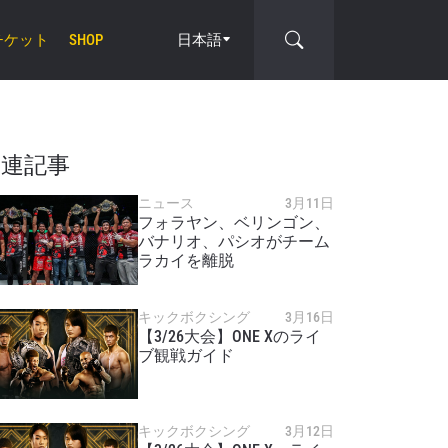
チケット
日本語
SHOP
関連記事
ニュース
3月11日
フォラヤン、ベリンゴン、
バナリオ、パシオがチーム
cle
ラカイを離脱
キックボクシング
3月16日
【3/26大会】ONE Xのライ
ブ観戦ガイド
キックボクシング
3月12日