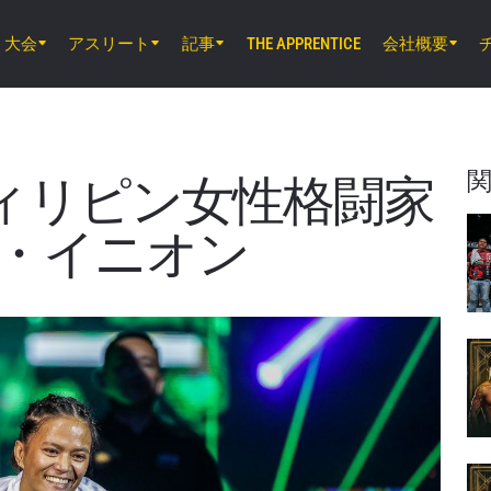
大会
アスリート
記事
会社概要
THE APPRENTICE
8月8日（土）8時30分 UTC
EBARA WAVE アリーナおおた, 東京都
ONE SAMURAI 2
フィリピン女性格闘家
8月14日（金）11時30分 UTC
・イニオン
ルンピニー・スタジアム, バンコク
ONE Friday Fights 166 & The Inner Cir