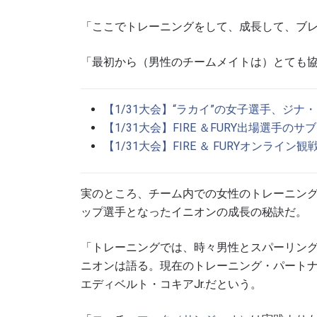
「ここでトレーニングをして、成長して、ブ
「最初から（男性のチームメイトは）とても
【1/31大会】“ラカイ”の女子選手、ジナ
【1/31大会】FIRE ＆FURY出場選手の
【1/31大会】FIRE ＆ FURYオンライン
最
実のところ、チーム内での女性のトレーニング
ップ選手となったイニオンの成長の秘訣だ。
ONE
ー、ラ
「トレーニングでは、時々男性とスパーリン
Eメール
ニオンは語る。現在のトレーニング・パート
エディベルト・コキアJr.だという。
名前（