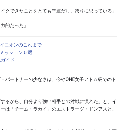
レイクできたことをとても幸運だし、誇りに思っている」
協力的だった」
・イニオンのこれまで
サブミッション５選
観戦ガイド
新情報をゲット
・パートナーの少なさは、今やONE女子アトム級でのト
チャンピオンシップとどこでも一緒！ 最新ニュース、特別
イブイベントの最高の席をゲットするため今すぐ登録
グするから、自分より強い相手との対戦に慣れた」と、イ
ナーは「チーム・ラカイ」のエストラーダ・ドンアスと、
対戦相手
大会
ローマ字で記入）