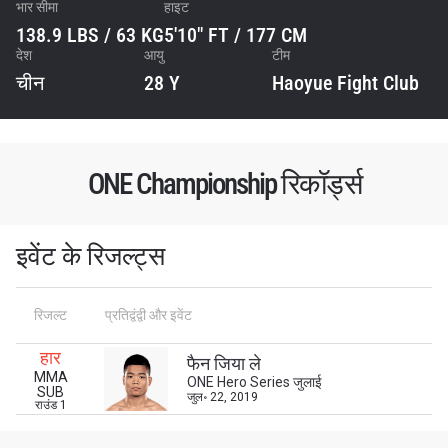
भार सीमा
हाइट
138.9 LBS / 63 KG
5'10" FT / 177 CM
देश
आयु
टीम
चीन
28 Y
Haoyue Fight Club
ONE Championship रिकॉर्ड्स
इवेंट के रिजल्ट्स
STAY IN THE KNOW
Take ONE Championship wherever you go! Sign up now
रिजल्ट
प्रतिद्वंद्वी और इवेंट
to gain access to latest news, unlock special offers
and get first access to the best seats to our live
events.
हार
फैन जिया ले
ईमेल
MMA
ONE Hero Series जुलाई
प्रतिद्वंद्वी
SUB
जुल॰ 22, 2019
राउंड 1
इवेंट