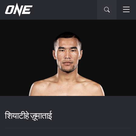
शियाटीहे ज़ूमाताई