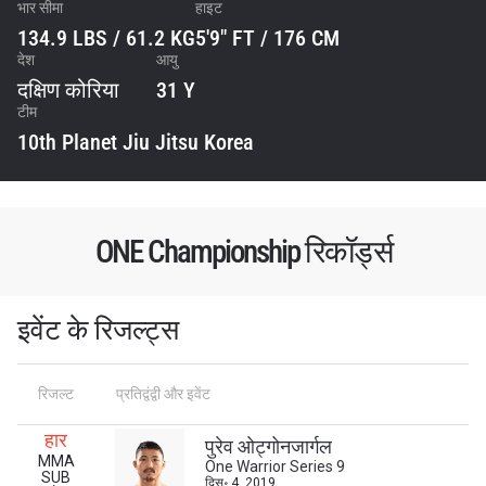
भार सीमा
हाइट
134.9 LBS / 61.2 KG
5'9" FT / 176 CM
देश
आयु
दक्षिण कोरिया
31 Y
टीम
10th Planet Jiu Jitsu Korea
ONE Championship रिकॉर्ड्स
इवेंट के रिजल्ट्स
रिजल्ट
प्रतिद्वंद्वी और इवेंट
STAY IN THE KNOW
हार
पुरेव ओट्गोनजार्गल
Take ONE Championship wherever you go! Sign up now
MMA
One Warrior Series 9
to gain access to latest news, unlock special offers
SUB
दिस॰ 4, 2019