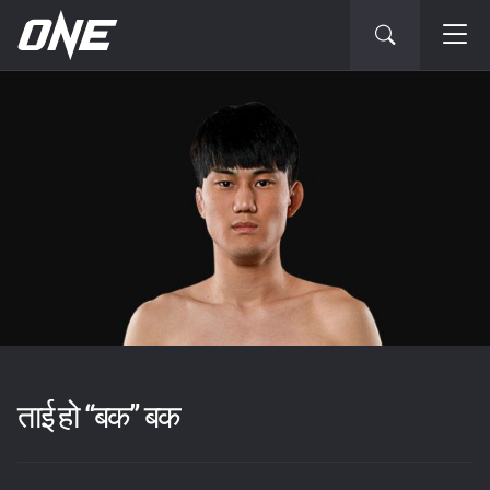
ताई हो “बक” बक