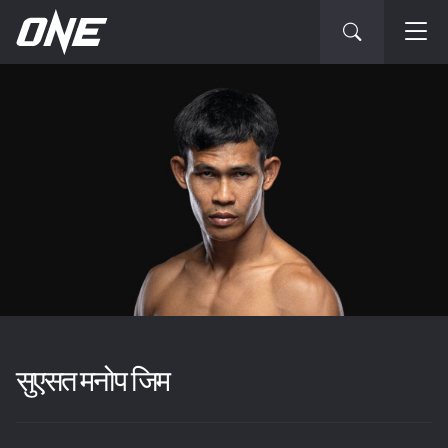
सुएसत मनोप जिम