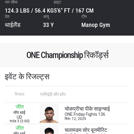
भार सीमा
हाइट
124.3 LBS / 56.4 KG
5'6" FT / 167 CM
देश
आयु
टीम
थाईलैंड
33 Y
Manop Gym
ONE Championship रिकॉर्ड्स
इवेंट के रिजल्ट्स
रिजल्ट
प्रतिद्वंद्वी और इवेंट
जीत
चोकप्रीचा पीके साइन्चाई
मॉय थाई
ONE Friday Fights 136
UD
STAY IN THE KNOW
दिस॰ 12, 2025
राउंड 3 (3:00)
Take ONE Championship wherever you go! Sign up now
जीत
चलामडम सोर बूनमीरिट
to gain access to latest news, unlock special offers
मॉय थाई