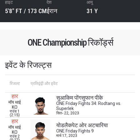
हाइट
देश
आयु
5'8" FT / 173 CM
ईरान
31 Y
ONE Championship रिकॉर्ड्स
इवेंट के रिजल्ट्स
रिजल्ट
प्रतिद्वंद्वी और इवेंट
STAY IN THE KNOW
हार
सुआकिम पोंगसुफान पीके
Take ONE Championship wherever you go! Sign up now
मॉय थाई
ONE Friday Fights 34: Rodtang vs.
to gain access to latest news, unlock special offers
KO
Superlek
and get first access to the best seats to our live
राउंड 1
सित॰ 22, 2023
(2:15)
events.
हार
ईमेल
योडलैकपेट ओर अटचारिया
मॉय थाई
प्रतिद्वंद्वी
ONE Friday Fights 9
KO
मार्च 17, 2023
राउंड 2