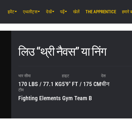
इवेंट
एथलीट्स
देखें
पढ़ें
खेलें
THE APPRENTICE
हमारे बा
अग॰ 7 (शुक्र) 11:30 AM UTC
लुम्पिनी स्टेडियम, बैंकॉक
ONE Friday Fights 165 & The Inner 
25
लिउ “थ्री नैवस” या निंग
अग॰ 8 (शनि) 8:30 AM UTC
इबारा वेव एरीना ओटा, टोक्यो
ONE SAMURAI 2
भार सीमा
हाइट
देश
170 LBS / 77.1 KG
5'9" FT / 175 CM
चीन
टीम
Fighting Elements Gym Team B