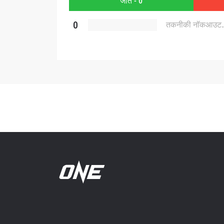
जीत - 0
0
तकनीकी नॉकआउट
(TKO)