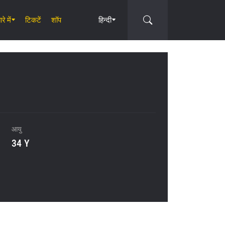
रे में
टिकटें
शॉप
हिन्दी
Circle
आयु
34 Y