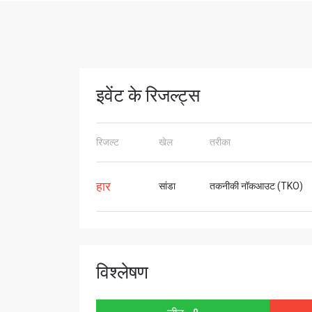
STAY
इवेंट के रिजल्ट्स
Take ONE
news, unl
रिजल्ट
खेल
तरीका
ईमेल
हार
सांडा
तकनीकी नॉकआउट (TKO)
नाम
विश्लेषण
By subm
your