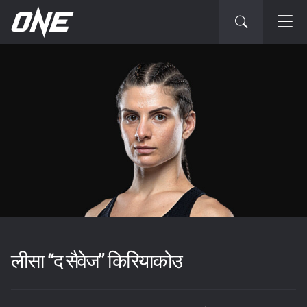
लीसा “द सैवेज” किरियाकोउ